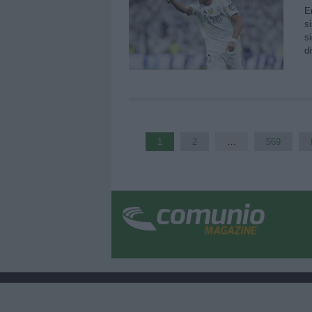
E
s
s
d
1
2
…
569