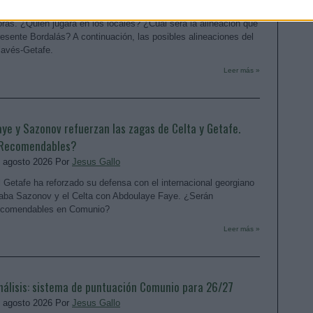
lavés y Getafe se enfrentan el sábado 15 de agosto a las 19:30
oras. ¿Quién jugará en los locales? ¿Cuál será la alineación que
resente Bordalás? A continuación, las posibles alineaciones del
lavés-Getafe.
Leer más »
aye y Sazonov refuerzan las zagas de Celta y Getafe.
Recomendables?
. agosto 2026 Por
Jesus Gallo
l Getafe ha reforzado su defensa con el internacional georgiano
aba Sazonov y el Celta con Abdoulaye Faye. ¿Serán
ecomendables en Comunio?
Leer más »
nálisis: sistema de puntuación Comunio para 26/27
. agosto 2026 Por
Jesus Gallo