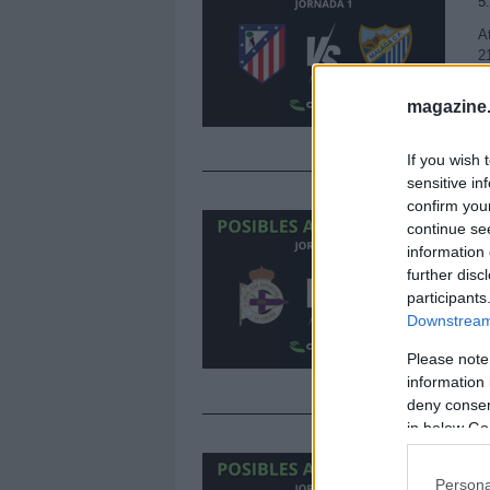
5
A
2
a
a
magazine
If you wish 
sensitive in
confirm you
J
continue se
5
information 
further disc
D
participants
h
p
Downstream 
p
Please note
information 
deny consent
in below Go
J
Persona
5