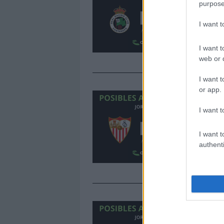
purpose
R
1
I want 
a
a
I want t
web or d
I want t
or app.
J
5
I want t
S
h
I want t
p
authenti
S
J
5