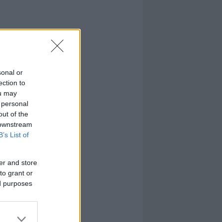
sonal or
ection to
ou may
 personal
out of the
 downstream
B’s List of
er and store
to grant or
ed purposes