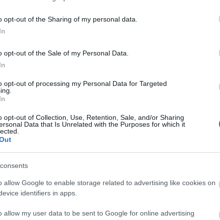
elta y Osasuna se enfrentan el domingo 16 de agosto a las
o opt-out of the Sharing of my personal data.
1:30 horas. ¿Quién jugará en los locales? ¿Cuál será la
In
lineación que presente Ramis? A continuación, las alineaciones
robables del Celta-Osasuna.
o opt-out of the Sale of my Personal Data.
Leer más »
In
to opt-out of processing my Personal Data for Targeted
ing.
ornada 1: alineaciones probables del Espanyol-Levante
In
. agosto 2026 Por
Jesus Gallo
o opt-out of Collection, Use, Retention, Sale, and/or Sharing
spanyol y Levante se enfrentan el domingo 16 de agosto a las
ersonal Data that Is Unrelated with the Purposes for which it
9:00 horas. ¿Quién jugará en los locales? ¿Cuál será la
lected.
Out
lineación que presente Luis Castro? A continuación, las
lineaciones probables del Espanyol-Levante.
Leer más »
consents
o allow Google to enable storage related to advertising like cookies on
evice identifiers in apps.
ornada 1: alineaciones probables del Racing-Villarreal
o allow my user data to be sent to Google for online advertising
. agosto 2026 Por
Jesus Gallo