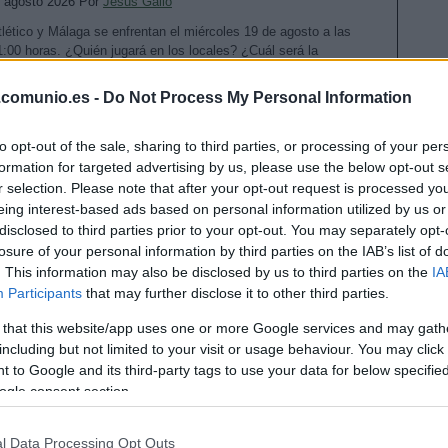
. agosto 2026 Por
Jesus Gallo
tlético y Málaga se enfrentan el miércoles 19 de agosto a las
1:00 horas. ¿Quién jugará en los locales? ¿Cuál será la
lineación que presente Juan Funes? A continuación, las
lineaciones probables del Atlético-Málaga.
.comunio.es -
Do Not Process My Personal Information
Leer más »
to opt-out of the sale, sharing to third parties, or processing of your per
formation for targeted advertising by us, please use the below opt-out s
r selection. Please note that after your opt-out request is processed y
ornada 1: alineaciones probables del Deportivo-Elche
eing interest-based ads based on personal information utilized by us or
. agosto 2026 Por
Jesus Gallo
disclosed to third parties prior to your opt-out. You may separately opt-
losure of your personal information by third parties on the IAB’s list of
eportivo y Elche se enfrentan el lunes 17 de agosto a las 21:00
. This information may also be disclosed by us to third parties on the
IA
oras. ¿Quién jugará en los locales? ¿Cuál será la alineación que
resente Martín Anselmi? A continuación, las alineaciones
Participants
that may further disclose it to other third parties.
robables del Deportivo-Elche.
 that this website/app uses one or more Google services and may gath
Leer más »
including but not limited to your visit or usage behaviour. You may click 
 to Google and its third-party tags to use your data for below specifi
ogle consent section.
ornada 1: alineaciones probables del Celta-Osasuna
l Data Processing Opt Outs
. agosto 2026 Por
Jesus Gallo