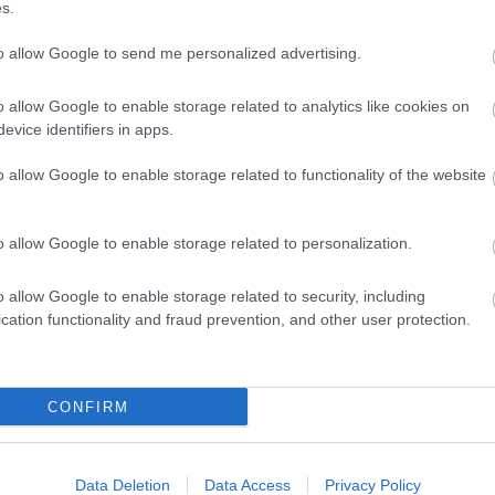
s.
acing y Villarreal se enfrentan el domingo 16 de agosto a las
7:00 horas. ¿Quién jugará en los locales? ¿Cuál será la
to allow Google to send me personalized advertising.
lineación que presente Íñigo Pérez? A continuación, las posibles
lineaciones del Racing-Villarreal.
o allow Google to enable storage related to analytics like cookies on
Leer más »
evice identifiers in apps.
o allow Google to enable storage related to functionality of the website
ornada 1: alineaciones probables del Sevilla-Rayo
. agosto 2026 Por
Jesus Gallo
o allow Google to enable storage related to personalization.
evilla y Rayo se enfrentan el sábado 15 de agosto a las 21:30
oras. ¿Quién jugará en los locales? ¿Cuál será la alineación que
o allow Google to enable storage related to security, including
resente San José? A continuación, las posibles alineaciones del
cation functionality and fraud prevention, and other user protection.
evilla-Rayo.
Leer más »
CONFIRM
ornada 1: alineaciones probables del Alavés-Getafe
. agosto 2026 Por
Jesus Gallo
Data Deletion
Data Access
Privacy Policy