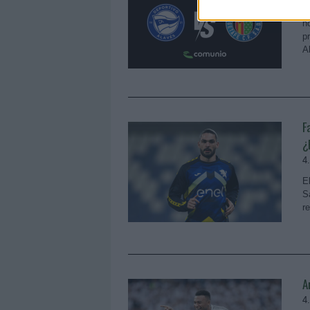
A
h
p
A
F
¿
4
E
S
r
A
4