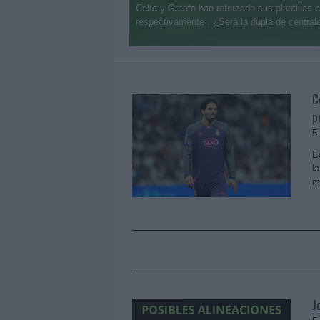
Celta y Getafe han reforzado sus plantillas 
respectivamente . ¿Será la dupla de central
C
p
5
E
l
m
J