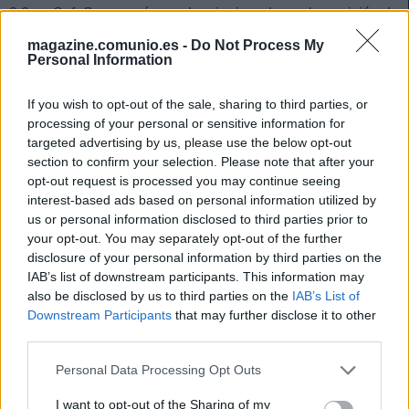
8.0 en SofaScore, así que el mejor jugador en la posición de
la jornada fue Daniel Wass con 9 puntos. El danés dio una
magazine.comunio.es -
Do Not Process My
asistencia (+1 punto) y consiguió un 7.9 en SofaScore (8
Personal Information
puntos). Seguro que no será la primera vez que le veamos
en el mejor equipo de la semana.
If you wish to opt-out of the sale, sharing to third parties, or
processing of your personal or sensitive information for
Hubo hasta cinco defensas que alcanzaron los 8 puntos en
targeted advertising by us, please use the below opt-out
la jornada: Aritz Elustondo, Sergio Ramos, Dani Carvajal,
section to confirm your selection. Please note that after your
Marc Bartra y Emerson de Souza. Los dos jugadores más
opt-out request is processed you may continue seeing
interest-based ads based on personal information utilized by
caros son los defensores del Madrid, de ahí que sean los
us or personal information disclosed to third parties prior to
que aparecen en el equipo ideal Comunio.
your opt-out. You may separately opt-out of the further
disclosure of your personal information by third parties on the
Carvajal realizó 5 entradas, un pase clave, dos disparos y
IAB’s list of downstream participants. This information may
tuvo un 52% en duelos ganados para llegar a un 7.7 en
also be disclosed by us to third parties on the
IAB’s List of
SofaScore, mientras que Sergio Ramos destacó por su
Downstream Participants
that may further disclose it to other
100% en pases largos (13 de 13), 60% en duelos ganados,
third parties.
un pase clave y dos disparos bloqueados. Además, el Real
Please note that this website/app uses one or more Google
Madrid no recibió goles. Dos Top 5 de la posición que
Personal Data Processing Opt Outs
services and may gather and store information including but
empiezan como acabaron la 19/20.
not limited to your visit or usage behaviour. You may click to
I want to opt-out of the Sharing of my