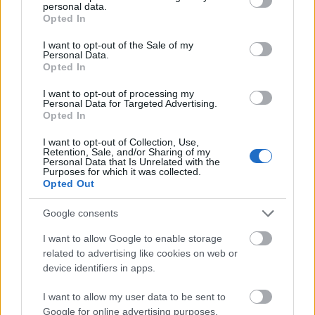
personal data.
grant or deny consent to Google and its third-party tags to
Opted In
Valores de mercado: cuatro jugadores
use your data for below specified purposes in below Google
sobrevalorados
consent section.
I want to opt-out of the Sale of my
Personal Data.
Los valores de mercado están
Opted In
empezando a bajar poco a poco y
en algunos jugadores la caída
I want to opt-out of processing my
puede ser muy pronunciada al no
Personal Data for Targeted Advertising.
Opted In
cumplir con las expectativas de los
mánagers. En este artículo te
I want to opt-out of Collection, Use,
dejamos cuatro jugadores que
Retention, Sale, and/or Sharing of my
están un poco "sobrevalorados" y
Personal Data that Is Unrelated with the
Purposes for which it was collected.
en los que invertir puede suponer
Opted Out
un riesgo.
Google consents
Centrocampistas: tres goleadores y el reloj alemán
I want to allow Google to enable storage
related to advertising like cookies on web or
device identifiers in apps.
El centro del campo ideal de la jornada está comandado por
Darwin Machís. El extremo del Granada cuajó una gran
I want to allow my user data to be sent to
actuación ante el Alavés, anotando un gol y repartiendo una
Google for online advertising purposes.