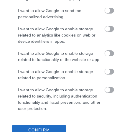
asistencia para una nota SofaScore de 8.5 y 15 puntos en
total.
I want to allow Google to send me
personalized advertising.
Tras el venezolano se situó William Carvalho, quien realizó
I want to allow Google to enable storage
una actuación formidable frente al Valladolid. El luso anotó
related to analytics like cookies on web or
un gol, realizó tres disparos a puerta, generó tres remates
device identifiers in apps.
para sus compañeros, completó 5 regates, 2 entradas y tuvo
un 74% en duelos ganados alcanzando un 8.5 en
I want to allow Google to enable storage
SofaScore.
related to functionality of the website or app.
Completan la medular Toni Kroos y Jorge Pombo. El reloj
I want to allow Google to enable storage
aoemán no falló a su cita con las valoraciones altas en
related to personalization.
SofaScore y presentó una hoja estadística inmaculada: 11
I want to allow Google to enable storage
de 15 pases largos completados, 3 pases clave, 66% en
related to security, including authentication
duelos ganados, 3 tiros, 2 entradas y 1 regate, un 8.0 en
functionality and fraud prevention, and other
SofaScore y, por tanto, 10 puntos Comunio. Por su parte, el
user protection.
extremo del Cádiz anotó el segundo gol en la victoria ante
el Huesca y también obtuvo 10 puntos.
CONFIRM