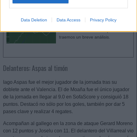
Valores de mercado: ¿periodo de estabilidad?
Empezó la temporada y los
valores de mercado se estabilizan
Data Deletion
Data Access
Privacy Policy
poco a poco. ¿Cuál podría ser la
tendencia a medio/corto plazo? Os
traemos un breve análisis.
Delanteros: Aspas al timón
Iago Aspas fue el mejor jugador de la jornada tras su
doblete ante el Valencia. El de Moaña fue el único jugador
de la jornada en llegar al 9.0 en SofaScore y consiguió 18
puntos. Destacó no sólo por los goles, también por dar 5
pases clave y realizar 4 regates.
Acompañan al gallego en la zona de ataque Gerard Moreno
con 12 puntos y Joselu con 11. El delantero del Villarreal vio