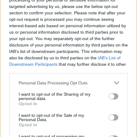
Bacca esta semana con vistas a alinearlo en la jornada 37,
processing of your personal or sensitive information for
targeted advertising by us, please use the below opt-out
tiene que estar dando saltos de alegría. Gran actuación del
section to confirm your selection. Please note that after your
cafetero quien podría también ser titular en la última jornada
opt-out request is processed you may continue seeing
ante el Real Madrid (sabado, 18:00 horas) si Emery decide
interest-based ads based on personal information utilized by
dar descanso a los posibles titulares en la final de Europa
us or personal information disclosed to third parties prior to
League ante el Manchester United (miércoles, 21:00 horas).
your opt-out. You may separately opt-out of the further
disclosure of your personal information by third parties on the
Takefusa Kubo
(Getafe, centrocampista, 1,450,000)
IAB’s list of downstream participants. This information may
also be disclosed by us to third parties on the
IAB’s List of
Tras un mal año tanto en Villarreal como Getafe, el japonés
Downstream Participants
that may further disclose it to other
third parties.
apareció por fin en la jornada 37, dando la salvación
matemática a los de Bordalás con un gran zurdazo que le
Please note that this website/app uses one or more Google
Personal Data Processing Opt Outs
otorgó 10 puntos en el juego. El «Geta» no se juega nada
services and may gather and store information including but
en la jornada final contra el Granada, así que seguramente
not limited to your visit or usage behaviour. You may click to
I want to opt-out of the Sharing of my
personal data.
Take sea titular y un futbolista rentable para ese partido.
grant or deny consent to Google and its third-party tags to
Opted In
use your data for below specified purposes in below Google
Guido Carrillo
(Elche, delantero, 2.100.000)
consent section.
I want to opt-out of the Sale of my
Personal Data.
Opted In
El delantero argentino fue suplente en la visita franjiverde al
Carranza, pero cuando salió en el minuto 59 cambió el
I want to opt-out of processing my