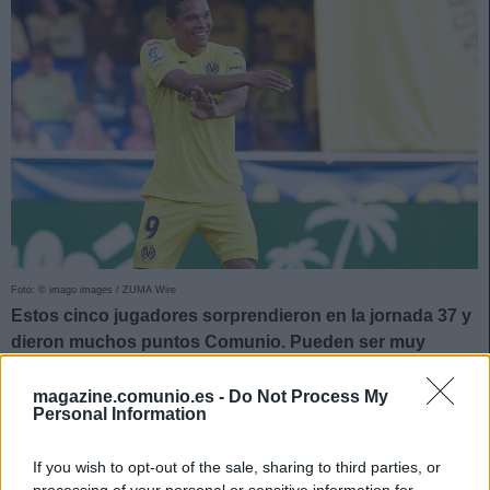
Foto: © imago images / ZUMA Wire
Estos cinco jugadores sorprendieron en la jornada 37 y
dieron muchos puntos Comunio. Pueden ser muy
rentables de cara a la última jornada del campeonato.
magazine.comunio.es -
Do Not Process My
Carlos Bacca
(Villarreal, delantero, 1.390.000)
Personal Information
21 puntos por 1,4 millones de inversión. Quien fichara a
If you wish to opt-out of the sale, sharing to third parties, or