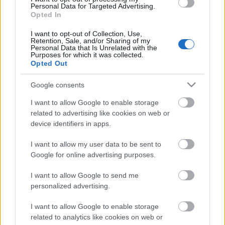
Personal Data for Targeted Advertising.
partido. Su presencia le dio más poder en ataque a los de
Opted In
Escribá y participó activamente en el 1-3 que sentenció el
choque, dando la asistencia a Fidel y sumando 7 puntos.
I want to opt-out of Collection, Use,
Retention, Sale, and/or Sharing of my
Además, estrelló un balón en el palo. El Elche tiene
Personal Data that Is Unrelated with the
Purposes for which it was collected.
opciones de permanencia en la última jornada y a buen
Opted Out
seguro será titular o tendrá minutos.
Google consents
¡A vender! Los perdedores de la jornada 37
I want to allow Google to enable storage
Lesionados, sancionados...Estos
related to advertising like cookies on web or
son algunos de los perdedores de
device identifiers in apps.
la jornada 37 Comunio que
deberías poner en venta.
I want to allow my user data to be sent to
Google for online advertising purposes.
I want to allow Google to send me
personalized advertising.
Sergio Gómez
(Huesca, centrocampista, 480.000)
I want to allow Google to enable storage
related to analytics like cookies on web or