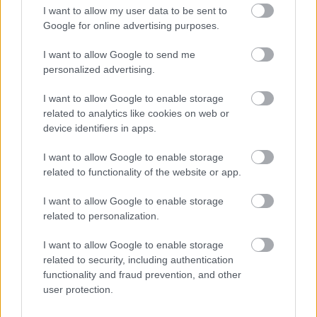
I want to allow my user data to be sent to
Darko Brasanac (Osasuna, centrocampista,
Google for online advertising purposes.
1.120.000)
I want to allow Google to send me
personalized advertising.
Además de Budimir, otro jugador rojillo que brilló con luz
propia en la victoria ante el Levante fue Darko Brasanac. El
I want to allow Google to enable storage
serbio había sido suplente en los últimos dos partidos, pero
related to analytics like cookies on web or
volvió al once y marcó uno de los tres goles de Osasuna.
device identifiers in apps.
Sus 11 puntos (7,5 en SofaScore) son la mejor valoración
I want to allow Google to enable storage
de Brasanac en la temporada 21/22. No es un jugador
related to functionality of the website or app.
demasiado útil en Comunio (promedia 3,07 puntos), pero
I want to allow Google to enable storage
esta actuación y su más que posible titularidad en la
related to personalization.
próxima jornada, le hacen ser recomendable por una
potencial subida de precio.
I want to allow Google to enable storage
related to security, including authentication
Sergio Escudero (Granada, defensa, 630.000)
functionality and fraud prevention, and other
user protection.
El defensa de 32 años fue una de las novedades en la
alineación de Torrecilla para enfrentarse al Alavés,