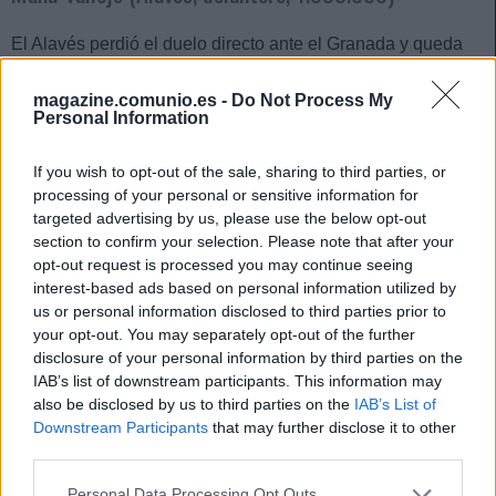
El Alavés perdió el duelo directo ante el Granada y queda
muy tocado de cara a la lucha por la salvación. Para este
encuentro el técnico José Luis Mendilibar apostó por Manu
magazine.comunio.es -
Do Not Process My
Personal Information
Vallejo como acompañante de Joselu en la delantera y el
gaditano no le defraudó, dando la asistencia del primer gol y
If you wish to opt-out of the sale, sharing to third parties, or
anotando el segundo, para un total de 14 puntos Comunio.
processing of your personal or sensitive information for
targeted advertising by us, please use the below opt-out
El jugador cedido por el Valencia apenas había tenido
section to confirm your selection. Please note that after your
oportunidades como titular desde que llegó a Vitoria y tras
opt-out request is processed you may continue seeing
este buen partido lo normal es que conserve el puesto. Está
interest-based ads based on personal information utilized by
tirado de precio en el juego (1 millón) y probablemente suba
us or personal information disclosed to third parties prior to
de valor.
your opt-out. You may separately opt-out of the further
disclosure of your personal information by third parties on the
Ante Budimir (Osasuna, delantero, 2.650.000)
IAB’s list of downstream participants. This information may
also be disclosed by us to third parties on the
IAB’s List of
El delantero croata volvió al once de Osasuna tras dos
Downstream Participants
that may further disclose it to other
jornadas calentando banquillo y en esta ocasión sí
third parties.
respondió a la confianza que le otorgó Arrasate. Budimir
Please note that this website/app uses one or more Google
Personal Data Processing Opt Outs