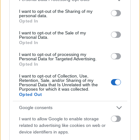
regaló el primer tanto rojillo contra el Levante a Chimy Ávila
services and may gather and store information including but
y anotó el 2-0 en un fallo defensivo garrafal de los granotas.
not limited to your visit or usage behaviour. You may click to
I want to opt-out of the Sharing of my
personal data.
grant or deny consent to Google and its third-party tags to
Opted In
En total, Budimir sumó 14 puntos, su mejor puntuación de
use your data for below specified purposes in below Google
largo en una temporada en la que está peleado con el gol.
consent section.
I want to opt-out of the Sale of my
En sus anteriores 18 participaciones sólo había anotado
Personal Data.
Opted In
dos tantos, los mismos que generó en la victoria ante los de
Alessio Lisci. ¿Será el comienzo de una buena racha?
I want to opt-out of processing my
Personal Data for Targeted Advertising.
Actualmente cuesta 2,6 millones.
Opted In
Ganadores de valor de mercado (12-18 marzo):
I want to opt-out of Collection, Use,
Retention, Sale, and/or Sharing of my
Dembele se reivindica
Personal Data that Is Unrelated with the
Purposes for which it was collected.
Dembélé aparece de nuevo en la
Opted Out
lista de ganadores de valor de
mercado, esta vez como número
Google consents
uno. Veamos cuáles son los
jugadores que más han subido de
I want to allow Google to enable storage
precio esta semana en Comunio.
related to advertising like cookies on web or
device identifiers in apps.