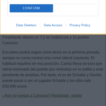
ocupando el puesto de central izquierdo en una defensa de
CONFIRM
cinco. Fue su primera titularidad desde la jornada 24.
Pese a que cometió un penalti sobre Joselu en el minuto 24,
Data Deletion
Data Access
Privacy Policy
se repuso posteriormente de dicha acción anotando el
primer gol de su equipo en una jugada de estrategia.
Finalmente obtuvo un 7,2 en SofaScore y 11 puntos
Comunio.
Escudero podría seguir como titular en la próxima jornada,
aunque no como central sino como lateral izquierdo. El
habitual inquilino en esa posición, Carlos Neva se tuvo que
retirar lesionado del partido por molestias en la rodilla y está
pendiente de pruebas. Por tanto, el ex de Schalke y Sevilla
puede pasar a ser un jugador fichable y tan sólo vale
630.000 euros.
¿Aún no juegas a Comunio? Regístrate, ¡gratis!