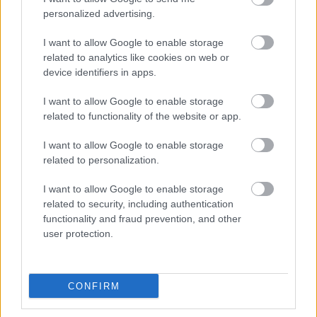
Tras la dimisión de Almirón
, habrá que ver cómo encaja en
personalized advertising.
el planteamiento e idea de juego de Fran Escribá, pero su
buen momento invita a pensar que seguirá en el once. Su
I want to allow Google to enable storage
valor es bastante bajo para un delantero en buena forma,
related to analytics like cookies on web or
1,3 millones.
device identifiers in apps.
I want to allow Google to enable storage
related to functionality of the website or app.
I want to allow Google to enable storage
related to personalization.
I want to allow Google to enable storage
related to security, including authentication
functionality and fraud prevention, and other
user protection.
CONFIRM