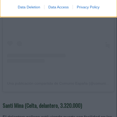
Ver esta publicación en Instagram
Data Deletion
Data Access
Privacy Policy
Una publicación compartida de Comunio España (@comunioes)
Santi Mina (Celta, delantero, 3.320.000)