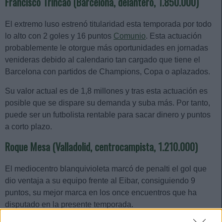
Francisco Trincao (Barcelona, delantero, 1.850.000)
El extremo luso estrenó titularidad esta temporada por todo
lo alto con 2 goles y 16 puntos
Comunio
. Esta actuación
probablemente le otorgue más oportunidades en jornadas
venideras debido al calendario tan cargado que tiene el
Barcelona con partidos de Champions, Copa o aplazados.
Su valor actual es de 1,8 millones y tras esta actuación es
posible que se dispare su demanda y suba más. Por tanto,
puede ser un futbolista rentable para sacar dinero y puntos
a corto plazo.
Roque Mesa (Valladolid, centrocampista, 1.210.000)
El mediocentro blanquivioleta marcó de penalti el gol que
dio ventaja a su equipo frente al Eibar, consiguiendo 9
puntos, su mejor marca en los once encuentros que ha
disputado en la presente temporada.