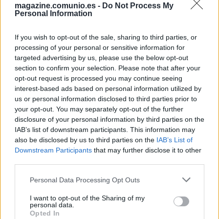
Que lance penaltis le convierte en un jugador más
magazine.comunio.es -
Do Not Process My
recomendable para el juego de lo que era antes y su valor
Personal Information
de mercado puede subir tras varias semanas cotizando a la
baja. Actualmente está con un valor de 1,2 millones.
If you wish to opt-out of the sale, sharing to third parties, or
processing of your personal or sensitive information for
targeted advertising by us, please use the below opt-out
Todo o nada. Cuatro jugadores para arriesgar
section to confirm your selection. Please note that after your
Estos cuatro jugadores no están
opt-out request is processed you may continue seeing
dando muchos puntos y tienen un
interest-based ads based on personal information utilized by
valor superior a los 3 millones de
us or personal information disclosed to third parties prior to
euros, pero en el pasado dieron
your opt-out. You may separately opt-out of the further
un buen rendimiento y son
disclosure of your personal information by third parties on the
siempre opciones a tener en
IAB’s list of downstream participants. This information may
cuenta para arriesgar.
also be disclosed by us to third parties on the
IAB’s List of
Downstream Participants
that may further disclose it to other
third parties.
José Ángel Cote (Eibar, defensa, 1.470.000)
Please note that this website/app uses one or more Google
Personal Data Processing Opt Outs
services and may gather and store information including but
El lateral izquierdo asturiano volvió a jugar un partido tras la
not limited to your visit or usage behaviour. You may click to
I want to opt-out of the Sharing of my
personal data.
grave lesión de rodilla que sufrió en el último partido de la
grant or deny consent to Google and its third-party tags to
Opted In
temporada pasada. Entró en el campo en el minuto 64
use your data for below specified purposes in below Google