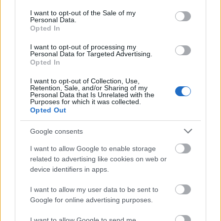
consent section.
sustituyendo a Rafa Soares y consiguió un 6,9 de nota en
I want to opt-out of the Sale of my
Personal Data.
SofaScore
(4 puntos Comunio).
Opted In
Aún no está al 100%, pero tras su reaparición puede seguir
I want to opt-out of processing my
teniendo oportunidades en las próximas jornadas hasta
Personal Data for Targeted Advertising.
Opted In
hacerse con el puesto. Cote ha sido siempre un futbolista
muy recomendable en el juego por su facilidad para centrar
I want to opt-out of Collection, Use,
Retention, Sale, and/or Sharing of my
y generar ocasiones de gol, sumando 197 y 144 puntos
Personal Data that Is Unrelated with the
respectivamente en las dos últimas campañas.
Purposes for which it was collected.
Opted Out
Guido Carrillo (Elche, delantero, 1.320.000)
Google consents
Otra semana más traemos en nuestra sección de jugadores
I want to allow Google to enable storage
rentables al atacante argentino. Contra el Celta obtuvo una
related to advertising like cookies on web or
calificación de 7.7 en
SofaScore
(9 puntos Comunio),
device identifiers in apps.
gracias a una asistencia de gol, 10 de 12 duelos ganados, 2
I want to allow my user data to be sent to
pases clave, 3 regates, 2 entradas y un disparo. En las dos
Google for online advertising purposes.
últimas jornadas lleva 18 puntos en total.
I want to allow Google to send me