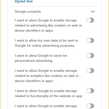
Ilias y Raúl Moro, nuevos fichajes de Rayo y
Opted Out
Osasuna. ¿Recomendables?
Google consents
El Rayo Vallecano se ha reforzado
con Ilias Akhomach, mientras que
I want to allow Google to enable storage
Osasuna se ha hecho en
related to advertising like cookies on web or
propiedad con Raúl Moro.
device identifiers in apps.
¿Buenos fichajes en Comunio?
I want to allow my user data to be sent to
Google for online advertising purposes.
I want to allow Google to send me
personalized advertising.
I want to allow Google to enable storage
Adrián de la Fuente (Levante, defensa,
related to analytics like cookies on web or
device identifiers in apps.
2.280.000)
I want to allow Google to enable storage
Otro de los futbolistas destacados del Levante en la victoria
related to functionality of the website or app.
ante el Elche fue el ex canterano del Real Madrid, que
I want to allow Google to enable storage
marcó su segundo gol del curso y obtuvo 14 puntos