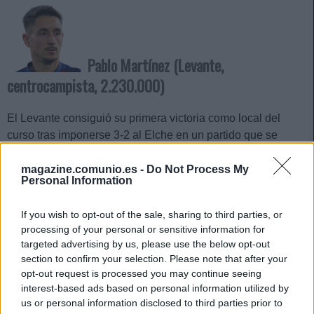
Pablo Martínez (Levante,
centrocampista, 2.230.000)
El Levante consiguió su primera victoria como local del
curso tras imponerse 3-2 al Elche en un partido que se
decidió con un gol de Alan Matturro en el descuento. El
primer tanto de los granotas lo anotó Pablo Martínez, que
magazine.comunio.es -
Do Not Process My
Personal Information
además asistió en el segundo gol a Adrián de la Fuente y
firmó un 8,2 en Sofascore y 15 puntos Comunio.
If you wish to opt-out of the sale, sharing to third parties, or
processing of your personal or sensitive information for
El centrocampista está siendo un fijo en los esquemas
targeted advertising by us, please use the below opt-out
desde la llegada de Luis Castro al banquillo y acumula
section to confirm your selection. Please note that after your
cinco titularidades consecutivas en las que ha sumado 27
opt-out request is processed you may continue seeing
puntos Comunio. Su valor de mercado actual es de
interest-based ads based on personal information utilized by
2.230.000 euros y podría revalorizarse a corto plazo.
us or personal information disclosed to third parties prior to