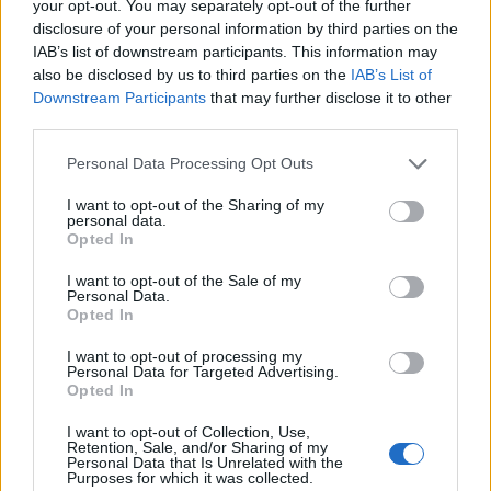
your opt-out. You may separately opt-out of the further
disclosure of your personal information by third parties on the
IAB’s list of downstream participants. This information may
also be disclosed by us to third parties on the
IAB’s List of
Peque (Sevilla, centrocampista,
Downstream Participants
that may further disclose it to other
third parties.
1.690.000)
Please note that this website/app uses one or more Google
Personal Data Processing Opt Outs
services and may gather and store information including but
El Sevilla puso fin a su mala racha de cuatro partidos sin
not limited to your visit or usage behaviour. You may click to
I want to opt-out of the Sharing of my
ganar tras vencer 2-1 al Athletic, con Peque como gran
personal data.
grant or deny consent to Google and its third-party tags to
protagonista. El exjugador del Racing marcó su segundo
Opted In
use your data for below specified purposes in below Google
gol de la temporada y alcanzó los 13 puntos Comunio (nota
consent section.
I want to opt-out of the Sale of my
7,7 en Sofascore).
Personal Data.
Opted In
El mediapunta sevillista ha sido titular en nueve de las
I want to opt-out of processing my
últimas diez jornadas, periodo en el que ha sumado 56
Personal Data for Targeted Advertising.
puntos Comunio, una cifra muy destacada teniendo en
Opted In
cuenta que su valor de mercado es de solo 1.690.000 euros.
I want to opt-out of Collection, Use,
Serio candidato a revalorizarse durante la semana.
Retention, Sale, and/or Sharing of my
Personal Data that Is Unrelated with the
Purposes for which it was collected.