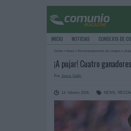
INICIO
NOTICIAS
CONSEJOS DE C
Home
»
News
»
Recomendaciones de compra
»
¡A p
¡A pujar! Cuatro ganadore
Por
Jesus Gallo
14. febrero 2026
NEWS
,
RECOM