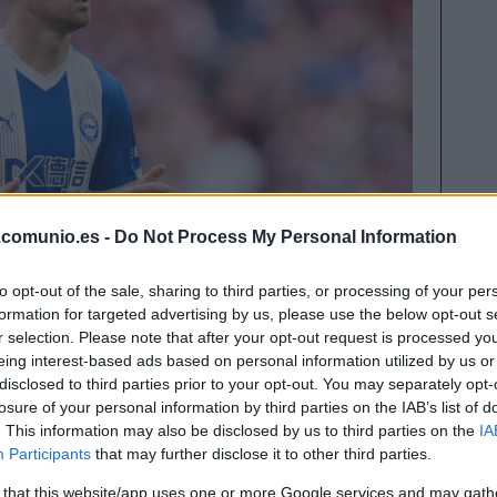
.comunio.es -
Do Not Process My Personal Information
to opt-out of the sale, sharing to third parties, or processing of your per
formation for targeted advertising by us, please use the below opt-out s
r selection. Please note that after your opt-out request is processed y
eing interest-based ads based on personal information utilized by us or
disclosed to third parties prior to your opt-out. You may separately opt-
do un gran rendimiento en la jornada 24
losure of your personal information by third parties on the IAB’s list of
ner un valor de mercado inferior a los 4
. This information may also be disclosed by us to third parties on the
IA
s de que se revaloricen!
Participants
that may further disclose it to other third parties.
 that this website/app uses one or more Google services and may gath