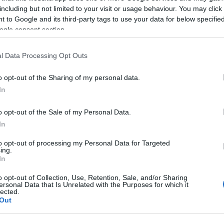
including but not limited to your visit or usage behaviour. You may click 
sta, 1.370.000)
 to Google and its third-party tags to use your data for below specifi
ogle consent section.
mo local por segunda jornada consecutiva, esta vez
l Data Processing Opt Outs
les puso cuesta arriba por la expulsión en el minuto
 del tanto hispalense.
o opt-out of the Sharing of my personal data.
algo irregular, pero tiene una media de puntos
In
o que presenta en el juego (1,3 millones). Es
n las próximas jornadas y podría revalorizarse
o opt-out of the Sale of my Personal Data.
 marcar su tercer tanto del curso y sumar 13 puntos
In
to opt-out of processing my Personal Data for Targeted
ing.
ampista, 1.890.000)
In
o opt-out of Collection, Use, Retention, Sale, and/or Sharing
a y aumenta a siete los partidos sin conocer la
ersonal Data that Is Unrelated with the Purposes for which it
 los firmaron en el segundo tiempo dos futbolistas
lected.
Out
evolucionaron el choque: Kike García y Tyrhys Dolan.
aLiga y gracias a él obtuvo un 7,4 en Sofascore y 11