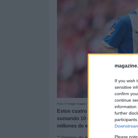
magazine
If you wish 
sensitive in
confirm you
continue se
Foto: © imago images / Ricardo Larreina
information 
Estos cuatro jugadores han ofreci
further disc
sumando 10 o más puntos pese a te
participants
millones de euros. ¡A comprar ante
Downstream 
Please note
* Valores de mercado a 14/02