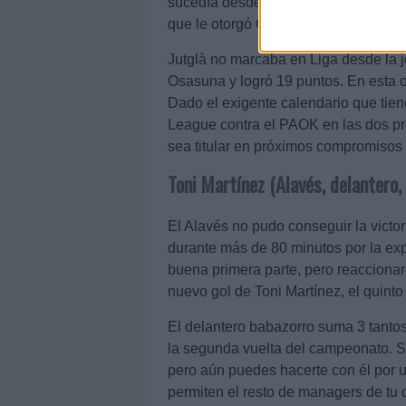
sucedía desde la jornada 17 ante el
que le otorgó Giráldez, marcando uno
Jutglà no marcaba en Liga desde la j
Osasuna y logró 19 puntos. En esta 
Dado el exigente calendario que tiene
League contra el PAOK en las dos pr
sea titular en próximos compromisos 
Toni Martínez (Alavés, delantero
El Alavés no pudo conseguir la victor
durante más de 80 minutos por la ex
buena primera parte, pero reacciona
nuevo gol de Toni Martínez, el quinto
El delantero babazorro suma 3 tantos
la segunda vuelta del campeonato. S
pero aún puedes hacerte con él por un
permiten el resto de managers de tu