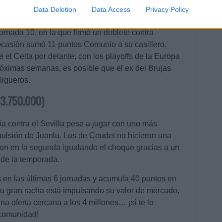
 Real Oviedo. Y aprovechó con creces la oportunidad
Data Deletion
Data Access
Privacy Policy
 de los dos goles celestes en el encuentro.
ornada 10, en la que firmó un doblete contra
ocasión sumó 11 puntos Comunio a su casillero.
 el Celta por delante, con los playoffs de la Europa
óximas semanas, es posible que el ex del Brujas
ligueros.
, 3.750.000)
ia contra el Sevilla pese a jugar con uno más
pulsión de Juanlu. Los de Coudet no hicieron una
ron en la segunda igualando el choque gracias a un
 de la temporada.
 en las últimas 6 jornadas y acumula 40 puntos en
u gran racha está impulsando su valor de mercado,
a oferta cercana a los 4 millones… ¡si te lo
 comunidad!