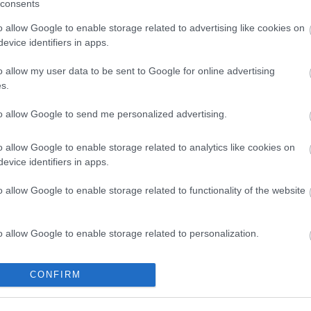
consents
ya había alcanzado esta temporada en la jornada 4.
o allow Google to enable storage related to advertising like cookies on
 a Dolan del once, pero este tanto y la mala
evice identifiers in apps.
evolverle a la titularidad a corto plazo. Su precio
o allow my user data to be sent to Google for online advertising
s.
rar y uno a vender antes del inicio de la jornada
to allow Google to send me personalized advertising.
ntamos un jugador de gran relación calidad-precio,
o allow Google to enable storage related to analytics like cookies on
sión futura, un crack barato al que comprar y una
evice identifiers in apps.
igatoria antes de empezar la jornada 24.
o allow Google to enable storage related to functionality of the website
o allow Google to enable storage related to personalization.
1.290.000)
o allow Google to enable storage related to security, including
CONFIRM
cation functionality and fraud prevention, and other user protection.
lar con el Celta en un partido de Liga, algo que no