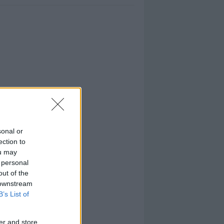
sonal or
ection to
ou may
 personal
out of the
 downstream
B’s List of
er and store