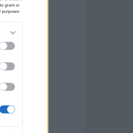
to grant or
ed purposes