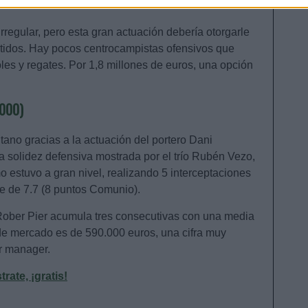
rregular, pero esta gran actuación debería otorgarle
partidos. Hay pocos centrocampistas ofensivos que
es y regates. Por 1,8 millones de euros, una opción
.000)
tano gracias a la actuación del portero Dani
a solidez defensiva mostrada por el trío Rubén Vezo,
o estuvo a gran nivel, realizando 5 interceptaciones
e de 7.7 (8 puntos Comunio).
o, Rober Pier acumula tres consecutivas con una media
 de mercado es de 590.000 euros, una cifra muy
er manager.
ate, ¡gratis!