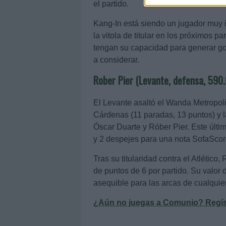
el partido.
Kang-In está siendo un jugador muy i
la vitola de titular en los próximos 
tengan su capacidad para generar gol
a considerar.
Rober Pier (Levante, defensa, 590
El Levante asaltó el Wanda Metropoli
Cárdenas (11 paradas, 13 puntos) y l
Óscar Duarte y Róber Pier. Este últim
y 2 despejes para una nota SofaScor
Tras su titularidad contra el Atlétic
de puntos de 6 por partido. Su valor
asequible para las arcas de cualqui
¿Aún no juegas a Comunio? Regístr