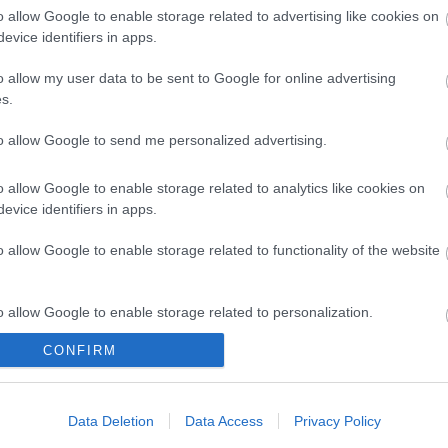
un titular con una media de 4,35 puntos por
o allow Google to enable storage related to advertising like cookies on
a al alza. Una operación que puede ser muy
evice identifiers in apps.
o allow my user data to be sent to Google for online advertising
s.
lo Varane-Galán
Varane y Javi Galán no sólo son dos de los mejores
to allow Google to send me personalized advertising.
 de la temporada, sino también los que están más en
 lo que llevamos de segunda vuelta. Repasamos el
o allow Google to enable storage related to analytics like cookies on
fensivo desde la jornada 20.
evice identifiers in apps.
o allow Google to enable storage related to functionality of the website
sta, 1.790.000)
o allow Google to enable storage related to personalization.
CONFIRM
iapunta surcoreano tras haber participado muy poco
o allow Google to enable storage related to security, including
cation functionality and fraud prevention, and other user protection.
ndió con creces siendo el mejor jugador del Valencia-
rse de la manga el pase del primer gol valencianista
Data Deletion
Data Access
Privacy Policy
. Destacó mucho por los regates, completando 8 en