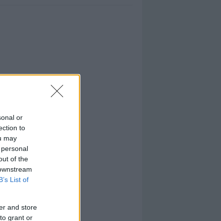
sonal or
ection to
ou may
 personal
out of the
 downstream
B’s List of
er and store
to grant or