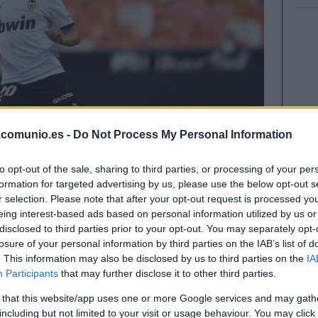
.comunio.es -
Do Not Process My Personal Information
to opt-out of the sale, sharing to third parties, or processing of your per
formation for targeted advertising by us, please use the below opt-out s
r selection. Please note that after your opt-out request is processed y
eing interest-based ads based on personal information utilized by us or
disclosed to third parties prior to your opt-out. You may separately opt-
losure of your personal information by third parties on the IAB’s list of
en los partidos del sábado de la jornada 24 y
. This information may also be disclosed by us to third parties on the
IA
óximas semanas, ya sea para sumar puntos o por
Participants
that may further disclose it to other third parties.
. ¡A pujar si salen en tu mercado de fichajes!
 that this website/app uses one or more Google services and may gath
including but not limited to your visit or usage behaviour. You may click 