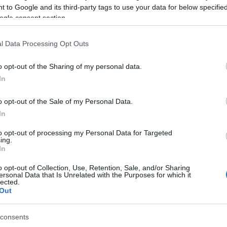
0)
 to Google and its third-party tags to use your data for below specifi
ogle consent section.
presas del primer once de Escribá en su vuelta al
e del partido ante el Eibar tras anotar el gol del
l Data Processing Opt Outs
ornada para un futbolista que había participado hasta
como titular) en los que había sumado 22 puntos en
o opt-out of the Sharing of my personal data.
In
000 euros, por lo que es muy posible que aumente de
o opt-out of the Sale of my Personal Data.
blemente siga como titular en los próximos
In
ue no serán ni mucho menos fáciles: Barcelona,
to opt-out of processing my Personal Data for Targeted
ing.
, 1.690.000)
In
o opt-out of Collection, Use, Retention, Sale, and/or Sharing
 el once titular valencianista y va a más conforme
ersonal Data that Is Unrelated with the Purposes for which it
lected.
elta realizó un buen partido que culminó con una
Out
r 11 puntos, su mejor puntuación de lo que va de
consents