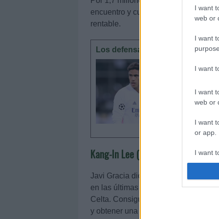
Por 1,7 millones puedes hacerte con 
I want t
encuentro y cuyo valor de mercado v
web or d
rentable.
I want t
purpose
Los defensas más en forma: due
Raphael 
I want 
defensas
forma en
I want t
Top 5 de
web or d
I want t
or app.
Kang-In Lee (Valencia, centrocampi
I want t
Javi Gracia dio la titularidad al med
I want t
authenti
en las últimas jornadas y éste respo
Celta. Consiguió 11 puntos tras saca
y obtener una nota 8.2 en SofaScore