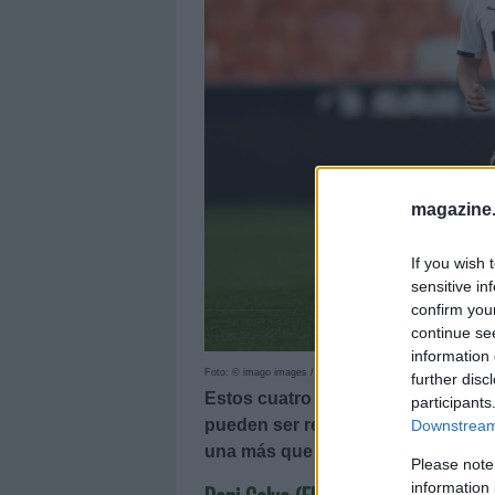
magazine
If you wish 
sensitive in
confirm you
continue se
information 
Foto: © imago images / Pressiphoto
further disc
Estos cuatro jugadores destacaron 
participants
pueden ser rentables para las pr
Downstream 
una más que posible revalorización
Please note
information 