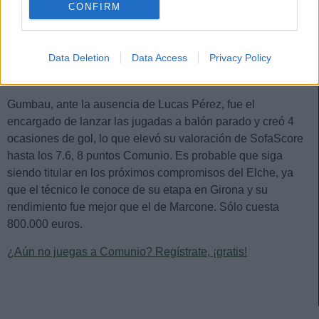
CONFIRM
El mediocentro catalán fue una de las novedades en el
once de Francisco para medirse al Granada, sustituyendo a
Iván Marcone, positivo por COVID-19. Jugó todo el partido y
Data Deletion
Data Access
Privacy Policy
fue sin duda uno de los futbolistas franjiverdes más
destacados,.
Gumbau, ante la ausencia de Lucas Pérez, fue el
encargado de lanzar las jugadas a balón parado y creó 4
ocasiones de gol, lo que elevó su valoración de SofaScore
hasta los 7.6, 8 puntos Comunio. Es probable que siga
siendo titular en los próximos compromisos del Elche, ya
que el técnico le conoce de su etapa en Girona y su
rendimiento fue mejor que el de Marcone. Sólo cuesta
800.000 euros.
¿Aún no juegas a Comunio? Regístrate, ¡gratis!