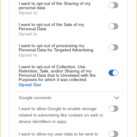
not limited to your visit or usage behaviour. You may click to
I want to opt-out of the Sharing of my
dispuso, Kieran Trippier y Renan Lodi. El brasileño participó
personal data.
grant or deny consent to Google and its third-party tags to
activamente en el segundo tanto rojiblanco y sumó 8 puntos
Opted In
use your data for below specified purposes in below Google
en la jornada.
consent section.
I want to opt-out of the Sale of my
Personal Data.
Es posible que Lodi conserve su puesto como titular en el
Opted In
lateral izquierdo tras su buen rendimiento ante los de Iraola.
I want to opt-out of processing my
Cuesta ahora mismo 1,8 millones y en las dos últimas
Personal Data for Targeted Advertising.
temporadas demostró de sobra que es un futbolista que
Opted In
puede darte muchos puntos, con un promedio de 4,4 y 4,7
I want to opt-out of Collection, Use,
respectivamente.
Retention, Sale, and/or Sharing of my
Personal Data that Is Unrelated with the
Purposes for which it was collected.
Actualidad Comunio: Morata puede regresar a
Opted Out
LaLiga
Google consents
El mercado de fichajes de invierno
se abre en unos días y no cesan
I want to allow Google to enable storage
los rumores sobre llegadas y
related to advertising like cookies on web or
salidas en los clubes de LaLiga. El
device identifiers in apps.
Barcelona es uno de los equipos
que previsiblemente más se
I want to allow my user data to be sent to