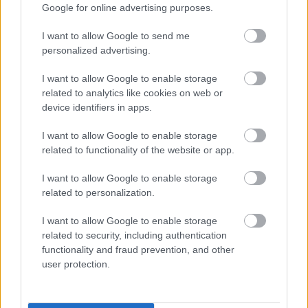
moverá y Morata está sonando
Google for online advertising purposes.
con fuerza como posible refuerzo.
I want to allow Google to send me
personalized advertising.
Edgar Badía (Elche, portero, 1.700.000)
I want to allow Google to enable storage
related to analytics like cookies on web or
El guardameta catalán fue decisivo en el empate de su
device identifiers in apps.
equipo ante el Granada, realizando 5 paradas y dejando su
portería a cero por primera vez en lo que va de temporada.
I want to allow Google to enable storage
Su buena actuación le sirvió para obtener un 8.1 en
related to functionality of the website or app.
SofaScore y 11 puntos Comunio.
I want to allow Google to enable storage
Badía lleva 34 puntos en las últimas cinco jornadas, el
related to personalization.
segundo mejor portero en este periodo y sólo superado por
I want to allow Google to enable storage
David Soria del Getafe (35). Pese a sus buenas
related to security, including authentication
actuaciones, aún tiene un valor inferior a los 2 millones de
functionality and fraud prevention, and other
euros. ¡Hora de ficharle!
user protection.
Gerard Gumbau (Elche, centrocampista, 800.000)