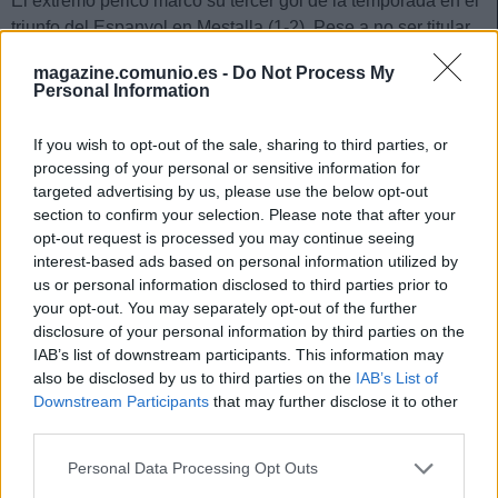
El extremo perico marcó su tercer gol de la temporada en el
triunfo del Espanyol en Mestalla (1-2). Pese a no ser titular
en el partido, Puado dinamitó el choque con su entrada al
magazine.comunio.es -
Do Not Process My
terreno de juego en el segundo tiempo y anotó el segundo
Personal Information
tanto perico tras un medido centro del debutante Jofre
Carreras.
If you wish to opt-out of the sale, sharing to third parties, or
processing of your personal or sensitive information for
El medallista olímpico en Tokio 2020 consiguió 13 puntos,
targeted advertising by us, please use the below opt-out
su segunda mejor puntuación tras los 18 que obtuvo en la
section to confirm your selection. Please note that after your
jornada 17, encuentro en el que anotó un doblete. Es un
opt-out request is processed you may continue seeing
jugador un poco irregular, pero teniendo en cuenta que hace
interest-based ads based on personal information utilized by
goles (la temporada pasada 11) y está en el juego como
us or personal information disclosed to third parties prior to
your opt-out. You may separately opt-out of the further
centrocampista, puede serte muy útil y posiblemente
disclosure of your personal information by third parties on the
aumente de precio.
IAB’s list of downstream participants. This information may
Renan Lodi (Atlético, defensa, 1.800.000)
also be disclosed by us to third parties on the
IAB’s List of
Downstream Participants
that may further disclose it to other
third parties.
Simeone cambió el sistema para recibir al Rayo y le salió
bien la jugada. Victoria por 2-0 gracias a un doblete de
Please note that this website/app uses one or more Google
Personal Data Processing Opt Outs
services and may gather and store information including but
Correa y buen partido de sus dos laterales en el 1-4-4-2 que