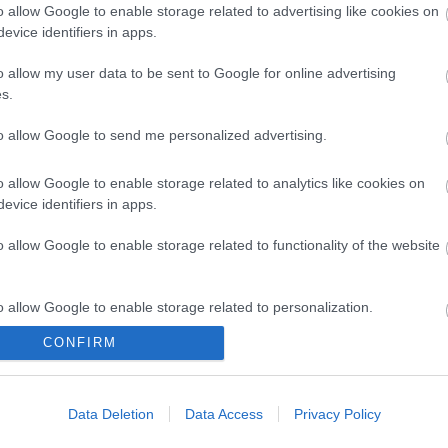
mejor media (4,19). Su valor de mercado ha caído por
o allow Google to enable storage related to advertising like cookies on
as semanas y podría volver a subir tras su meritoria
evice identifiers in apps.
o allow my user data to be sent to Google for online advertising
s.
 perdedores del 6 al 12 de mayo
to allow Google to send me personalized advertising.
 de temporada se acerca y los valores de mercado
 a desplomarse con una caída de 93 millones desde
2 de mayo. Estos son los principales ganadores y
o allow Google to enable storage related to analytics like cookies on
s de los últimos 7 días.
evice identifiers in apps.
o allow Google to enable storage related to functionality of the website
o allow Google to enable storage related to personalization.
.000)
CONFIRM
o allow Google to enable storage related to security, including
aridad tras ser suplente en la jornada 33 y lo hizo de
cation functionality and fraud prevention, and other user protection.
primer gol en LaLiga en el empate a dos del Girona
Data Deletion
Data Access
Privacy Policy
s Comunio.