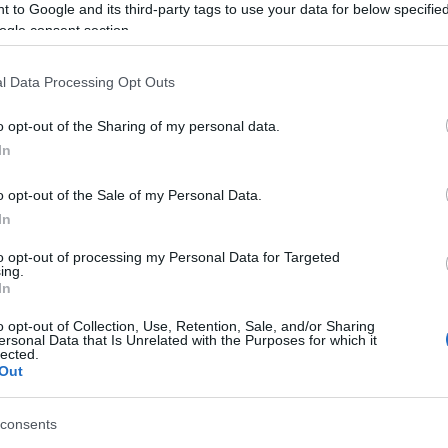
a, 2.210.000)
 to Google and its third-party tags to use your data for below specifi
ogle consent section.
virtual en LaLiga tras doblegar al Cádiz en un
n del central Martin Valjent. El capitán bermellón en
l Data Processing Opt Outs
 defensa con 9 despejes, 3 tiros bloqueados, 3
zando un 8,1 de nota SofaScore y 10 puntos
o opt-out of the Sharing of my personal data.
o.
In
últimas cinco jornadas y puede ser un jugador muy
o opt-out of the Sale of my Personal Data.
si el Mallorca sigue en la pelea por entrar en
In
cado es de tan sólo 2,2 millones.
to opt-out of processing my Personal Data for Targeted
 3.610.000)
ing.
In
tor del tanto que dio la victoria a su equipo contra el
o opt-out of Collection, Use, Retention, Sale, and/or Sharing
ersonal Data that Is Unrelated with the Purposes for which it
5 despejes, 3 interceptaciones, 3 entradas y un pase
lected.
7,5 en SofaScore y 12 puntos Comunio. Su nota podría
Out
ibido 3 regates.
consents
istas más importantes del Mallorca esta temporada y