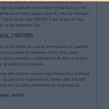
el en las últimas semanas como extremo diestro
campo de jugadores como Aleix y Borja García, y en
dísticas en tiros y pases clave. El valor de mercado
 City es de tan sólo 830.000 €, por lo que es muy
ón en los próximos días.
ista, 2.060.000)
ue con su sueño de acabar la temporada en puestos
ó con luz propia el canterano Aimar Oroz, quien
 clave y estrelló un lanzamiento de falta en el palo,
y 13 puntos en la jornada.
ones del conjunto navarro esta temporada y acumula
s. Su precio ha subido en los últimos días 200.000
más tras su buen rendimiento en la jornada 34.
ate, ¡gratis!