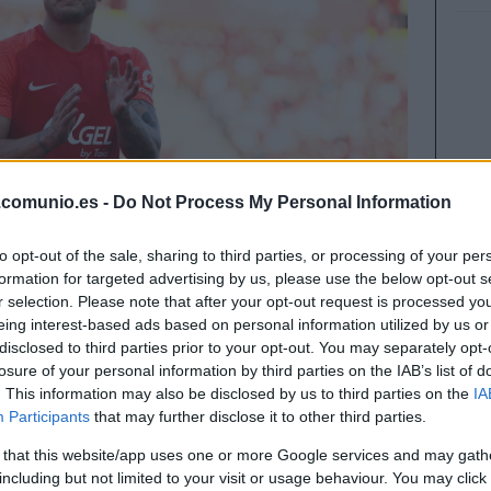
.comunio.es -
Do Not Process My Personal Information
to opt-out of the sale, sharing to third parties, or processing of your per
formation for targeted advertising by us, please use the below opt-out s
r selection. Please note that after your opt-out request is processed y
eing interest-based ads based on personal information utilized by us or
disclosed to third parties prior to your opt-out. You may separately opt-
losure of your personal information by third parties on the IAB’s list of
. This information may also be disclosed by us to third parties on the
IA
 en la jornada 34 de Comunio tras sumar 10 o más
Participants
that may further disclose it to other third parties.
rcado inferior a los 4 millones de euros. ¡Podrían
!
 that this website/app uses one or more Google services and may gath
including but not limited to your visit or usage behaviour. You may click 