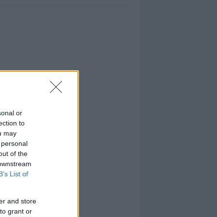
sonal or
ection to
ou may
 personal
out of the
 downstream
B’s List of
er and store
to grant or