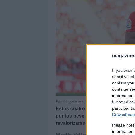
magazine
If you wish 
sensitive in
confirm you
continue se
information 
further disc
Foto: © imago images / AFLOSPORT
participants
Estos cuatro futbolistas brillaron
Downstream 
puntos pese a tener un valor de me
revalorizarse en los próximos días
Please note
information 