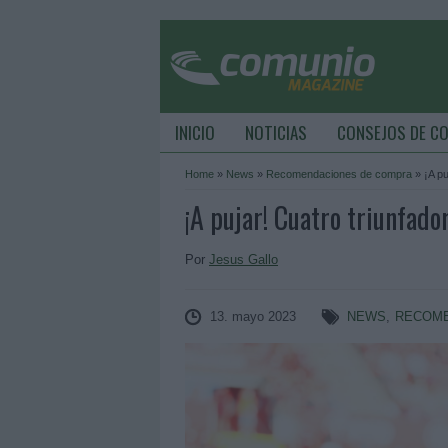
INICIO
NOTICIAS
CONSEJOS DE C
Home
»
News
»
Recomendaciones de compra
»
¡A pu
¡A pujar! Cuatro triunfado
Por
Jesus Gallo
13. mayo 2023
NEWS
,
RECOME