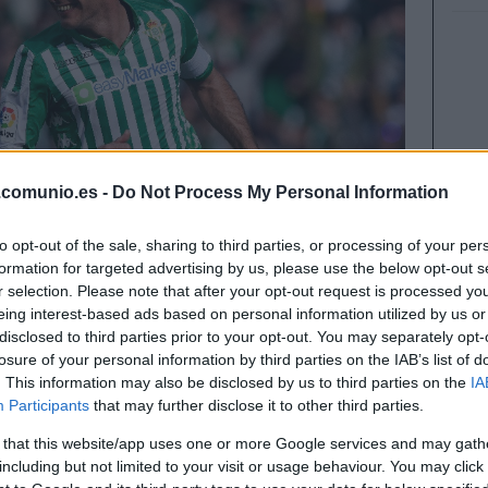
.comunio.es -
Do Not Process My Personal Information
to opt-out of the sale, sharing to third parties, or processing of your per
formation for targeted advertising by us, please use the below opt-out s
r selection. Please note that after your opt-out request is processed y
eing interest-based ads based on personal information utilized by us or
disclosed to third parties prior to your opt-out. You may separately opt-
losure of your personal information by third parties on the IAB’s list of
nada 20 nos dejaron un buen puñado de
. This information may also be disclosed by us to third parties on the
IA
s a partir de ahora como Joaquín, Isak o Hazard.
Participants
that may further disclose it to other third parties.
 that this website/app uses one or more Google services and may gath
including but not limited to your visit or usage behaviour. You may click 