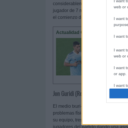
I want t
considerablemente aumento de la de
web or d
jugador de 7 millones de valor puede
el comienzo de la resurrección de E
I want t
purpose
Actualidad Comunio: ¿Olaza fuera
I want 
Queda po
rumores 
I want t
Celta, m
web or d
equipo y
I want t
or app.
I want t
Jon Guridi (Real Sociedad, centroc
I want t
authenti
El medio txuri-urdin está contando c
problemas físicos y ha participado en
su equipo, tres de ellos como titular. 
jugadores del partido dando una asi