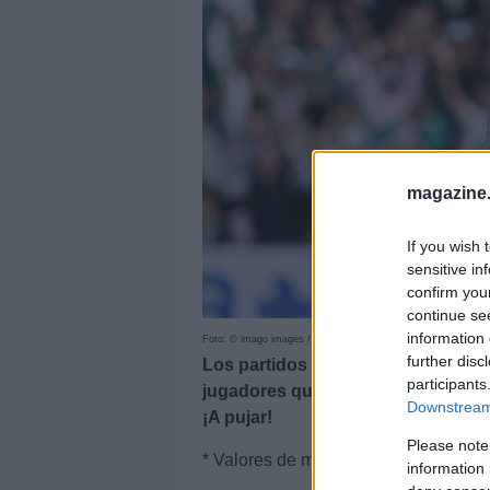
magazine
If you wish 
sensitive in
confirm you
continue se
information 
Foto: © imago images / ZUMA Wire
further disc
Los partidos del sábado de la jor
participants
jugadores que pueden ser rentable
Downstream 
¡A pujar!
Please note
* Valores de mercado a 23/01
information 