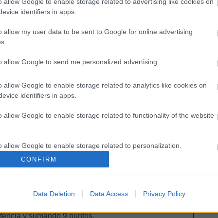
o allow Google to enable storage related to advertising like cookies on
manda para hacerse con sus servicios y eso en un
evice identifiers in apps.
 conllevar una notoria subida de precio. ¿Será este
den? Esperemos que sí.
o allow my user data to be sent to Google for online advertising
s.
 del Celta? ¿Papu al Sevilla?
to allow Google to send me personalized advertising.
co para cerrarse el mercado de invierno y los
no cesan. Olaza puede tener pie y medio fuera del
o allow Google to enable storage related to analytics like cookies on
ientras que Carlos Fernández puede cambiar de
evice identifiers in apps.
 ser sustituido por Papu Gómez.
o allow Google to enable storage related to functionality of the website
o allow Google to enable storage related to personalization.
ampista, 670.000)
CONFIRM
o allow Google to enable storage related to security, including
cation functionality and fraud prevention, and other user protection.
on muchas oportunidades tras dejar atrás sus
 cuatro de los últimos cinco encuentros ligueros de
Data Deletion
Data Access
Privacy Policy
En el último, contra el Betis, fue uno de los mejores
stencia y sumando 9 puntos.