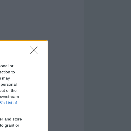
sonal or
ection to
ou may
 personal
out of the
 downstream
B’s List of
er and store
to grant or