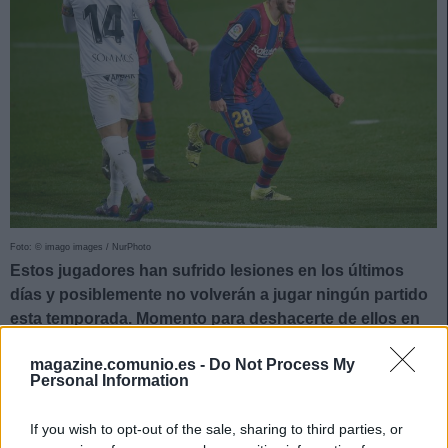
Foto: © imago images / NurPhoto
Estos jugadores han sufrido lesiones en los últimos
días y posiblemente no volverán a jugar ningún partido
esta temporada. Momento para deshacerte de ellos en
Comunio.
magazine.comunio.es -
Do Not Process My
Sergi Roberto
(Barcelona, defensa, 3.400.000)
Personal Information
If you wish to opt-out of the sale, sharing to third parties, or
El polivalente jugador blaugrana volvió a caer lesionado por