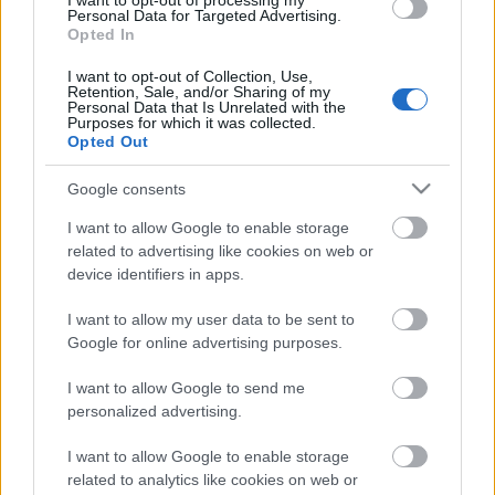
I want to opt-out of processing my
Personal Data for Targeted Advertising.
realizados el martes. El periodo normal de recuperación de
Opted In
la enfermedad es de unos 15 días, así que lo normal es que
I want to opt-out of Collection, Use,
no esté disponible para los dos últimos encuentros del
Retention, Sale, and/or Sharing of my
campeonato. Víctor Díaz fue una de las revelaciones de la
Personal Data that Is Unrelated with the
Purposes for which it was collected.
temporada 2019/20 en Comunio, sumando 184 puntos. Este
Opted Out
curso ha tenido muchos problemas físicos y tan sólo ha
sumado 44 en 16 partidos.
Google consents
I want to allow Google to enable storage
Saponjic y cía: jugadores rentables tras la jornada 36
related to advertising like cookies on web or
device identifiers in apps.
La jornada 36 nos dejó grandes
actuaciones de jugadores con
I want to allow my user data to be sent to
precios bajos que pueden ser
Google for online advertising purposes.
rentables en las dos últimas
jornadas, como Ivan Saponjic.
I want to allow Google to send me
personalized advertising.
I want to allow Google to enable storage
Ferland Mendy
(Real Madrid, defensa, 4.470.000)
related to analytics like cookies on web or