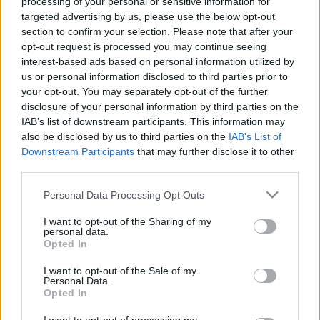
processing of your personal or sensitive information for
tercera vez en la temporada en el encuentro ante el
targeted advertising by us, please use the below opt-out
Levante. El parte médico emitido por el Barcelona indica
section to confirm your selection. Please note that after your
que sufre unas molestias tendinosas en el recto femoral del
opt-out request is processed you may continue seeing
muslo derecho por las que queda pendiente de evolución.
interest-based ads based on personal information utilized by
Lo más probable es que no vuelva a jugar en lo que queda
us or personal information disclosed to third parties prior to
de curso.
your opt-out. You may separately opt-out of the further
disclosure of your personal information by third parties on the
Ángel Montoro
(Granada, centrocampista, 2.060.000)
IAB’s list of downstream participants. This information may
also be disclosed by us to third parties on the
IAB’s List of
Downstream Participants
that may further disclose it to other
El centrocampista se lesionó en el encuentro de la jornada
third parties.
35 frente al Betis y, pese a que el Granada no ha informado
oficialmente sobre el grado de su lesión, Diego Martínez le
Please note that this website/app uses one or more Google
Personal Data Processing Opt Outs
descartó para el encuentro ante el Real Madrid.
services and may gather and store information including but
Posiblemente tenga una rotura muscular de grado I-II, por lo
not limited to your visit or usage behaviour. You may click to
I want to opt-out of the Sharing of my
personal data.
grant or deny consent to Google and its third-party tags to
que su concurso en los dos últimos partidos está
Opted In
use your data for below specified purposes in below Google
descartado.
consent section.
I want to opt-out of the Sale of my
Víctor Díaz
(Granada, defensa, 1.240.000)
Personal Data.
Opted In
El defensa dio positivo por COVID-19 en los controles