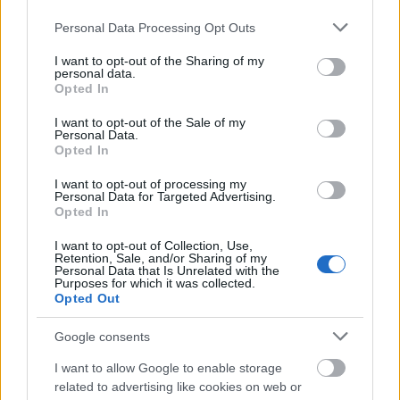
valenciano.
Please note that this website/app uses one or more Google
Personal Data Processing Opt Outs
Con un sello muy particular y característico, Bordalás ha
services and may gather and store information including but
not limited to your visit or usage behaviour. You may click to
I want to opt-out of the Sharing of my
triunfado en el Getafe, devolviendo al club a Primera en
personal data.
grant or deny consent to Google and its third-party tags to
2017 y clasificándolo para la Europa League en 2018/19. La
Opted In
use your data for below specified purposes in below Google
2020/21 fue su peor campaña al frente del banquillo
consent section.
I want to opt-out of the Sale of my
madrileño, logrando la salvación en la penúltima jornada.
Personal Data.
Opted In
Cambio de temporada 2 de junio: ¿Qué opción
I want to opt-out of processing my
elegir?
Personal Data for Targeted Advertising.
Opted In
El 2 de junio se realizará el cambio
de temporada en Comunio.es. Ese
I want to opt-out of Collection, Use,
día todas las comunidades se
Retention, Sale, and/or Sharing of my
Personal Data that Is Unrelated with the
resetean según el modo elegido
Purposes for which it was collected.
por el administrador de cada
Opted Out
comunidad y empezará
oficialmente la temporada
Google consents
2021/22. A continuación os
detallamos los modos disponibles
I want to allow Google to enable storage
con sus pros y contras.
related to advertising like cookies on web or