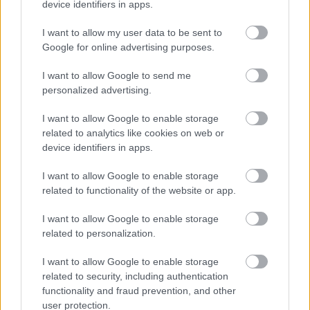
device identifiers in apps.
I want to allow my user data to be sent to
Míchel vuelve al Getafe
Google for online advertising purposes.
El Getafe se ha movido rápido tras la salida de Bordalás y
I want to allow Google to send me
ha anunciado la incorporación de Michel González para las
personalized advertising.
dos próximas temporadas. Será la segunda etapa del
entrenador madrileño en el banquillo azulón, al que ya
I want to allow Google to enable storage
related to analytics like cookies on web or
dirigió entre 2009 y 2011, con una clasificación para Europa
device identifiers in apps.
League en la 2009/10 como principal hito.
I want to allow Google to enable storage
La última aventura de Míchel en los banquillos fue en el
related to functionality of the website or app.
Pumas UNAM mexicano, club al que llegó en mayo de 2019
y dejó en verano de 2020 por motivos personales y
I want to allow Google to enable storage
familiares.
related to personalization.
Wijnaldum firmará tres años con el Barcelona
I want to allow Google to enable storage
related to security, including authentication
El Barcelona anunciará en los próximos días varios fichajes,
functionality and fraud prevention, and other
el primero de ellos el del neerlandés Georginio Wijnaldum,
user protection.