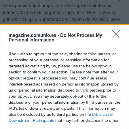
se va por voluntad propia tras el desgaste sufrido esta
temporada. En esta segunda etapa en el Real, Zizou ha
ganado LaLiga y Supercopa de España de 2019/20, pero
no ha podido repetir los éxitos de su primer etapa en la
Champions League.
magazine.comunio.es -
Do Not Process My
Personal Information
Los blancos ya se están moviendo en el mercado para
fichar un nuevo entrenador. Con Allegri descartado por su
If you wish to opt-out of the sale, sharing to third parties, or
inminente fichaje por la Juventus, Antonio Conte, Joachim
processing of your personal or sensitive information for
Low y Raúl González se postulan como principales
targeted advertising by us, please use the below opt-out
candidatos salvo que Florentino Pérez tenga guardado
section to confirm your selection. Please note that after your
opt-out request is processed you may continue seeing
algún as en la manga.
interest-based ads based on personal information utilized by
Bordalás, nuevo entrenador del Getafe
us or personal information disclosed to third parties prior to
your opt-out. You may separately opt-out of the further
disclosure of your personal information by third parties on the
El Valencia ya tiene nuevo entrenador para las próximas
IAB’s list of downstream participants. This information may
dos temporadas y una más opcional: José Bordalás. El
also be disclosed by us to third parties on the
IAB’s List of
hasta ahora técnico del Getafe rescindió su contrato con la
Downstream Participants
that may further disclose it to other
entidad azulona y hoy se ha hecho oficial su llegada al club
third parties.