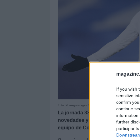
magazine
If you wish 
sensitive in
confirm you
Foto: © imago images / Gribaudi
continue se
La jornada 33 arranca esta tarde a
information 
novedades y noticias sobre lesion
further disc
equipo de Comunio.
participants
Downstream 