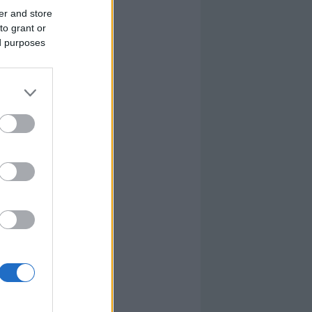
er and store
to grant or
ed purposes