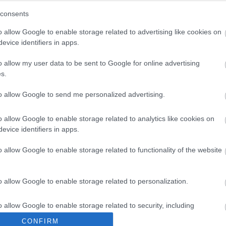
onvocatoria para el partido contra el Villarreal de
consents
ntero portugués sufrió un golpe en las cervicales
do darle descanso para que se recupere bien de cara
o allow Google to enable storage related to advertising like cookies on
imo sábado. Tampoco han entrado en la convocatoria
evice identifiers in apps.
ados Maxi, Gabriel y Lato, así como Yunus.
o allow my user data to be sent to Google for online advertising
s.
: ¿Quiénes suplirán a Silva & cía?
es se perderán la jornada 33 de LaLiga al estar
to allow Google to send me personalized advertising.
os, entre ellos David Silva. ¿Quiénes les sustituirán
nces de sus equipos?
o allow Google to enable storage related to analytics like cookies on
evice identifiers in apps.
o allow Google to enable storage related to functionality of the website
o allow Google to enable storage related to personalization.
Félix
o allow Google to enable storage related to security, including
de temporada a Joao Félix. Así lo confirmó el atacante
cation functionality and fraud prevention, and other user protection.
CONFIRM
una vez el club hiciera oficial que sufre una lesión