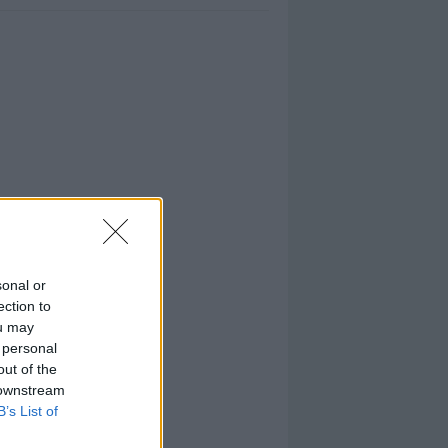
sonal or
ection to
ou may
 personal
out of the
 downstream
B’s List of