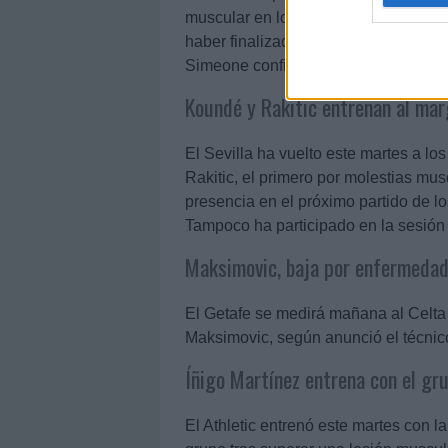
muscular en los isquiotibiales. Thom
haber finalizado el curso futbolístic
Simeone confirmó que podría estar lis
Koundé y Rakitic entrenan al ma
El Sevilla ha vuelto este martes a l
Rakitic, el primero por molestias mu
presencia en el próximo partido de lo
Tampoco ha participado en la sesión 
Maksimovic, baja por enfermeda
El Getafe se medirá mañana al Celt
Maksimovic, según anunció el técni
Íñigo Martínez entrena con el gru
El Athletic entrenó este martes con 