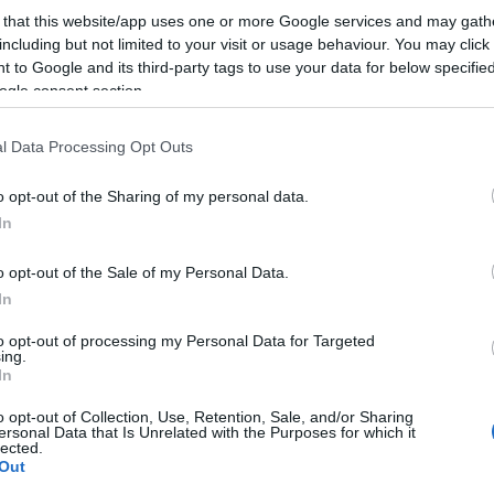
ugar en Pamplona
 that this website/app uses one or more Google services and may gath
including but not limited to your visit or usage behaviour. You may click 
la presencia de Casemiro frente a Osasuna. El
 to Google and its third-party tags to use your data for below specifi
d recuperándose de una lesión muscular que le hace
ogle consent section.
ara el compromiso Champions contra el Manchester
l Data Processing Opt Outs
 y Jovic, aquejados de problemas musculares, al
o opt-out of the Sharing of my personal data.
Ancelotti confirmó en rueda de prensa que Modric
In
ugará.
o opt-out of the Sale of my Personal Data.
In
os medios en la previa del partido ante el Alavés y
to opt-out of processing my Personal Data for Targeted
á titular junto a Muriqi en el ataque. El entrenador
ing.
In
idad de un cambio de sistema, pasando del 5-3-2 a
 4-4-2.
o opt-out of Collection, Use, Retention, Sale, and/or Sharing
ersonal Data that Is Unrelated with the Purposes for which it
lected.
Out