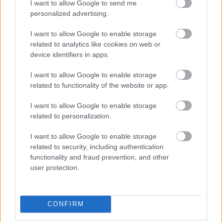
I want to allow Google to send me
jugadores pueden verse
personalized advertising.
favorecidos por su llegada? Lo
analizamos.
I want to allow Google to enable storage
related to analytics like cookies on web or
device identifiers in apps.
La contractura de Aitor Ruibal
I want to allow Google to enable storage
Pellegrini destacó la grandísima actuación de Aitor Ruibal,
related to functionality of the website or app.
afirmando que fue el mejor del partido, por encima incluso
I want to allow Google to enable storage
de Juanmi, que anotó tres tantos. Sin embargo, Ruibal tuvo
related to personalization.
que pedir el cambio por molestias físicas.
I want to allow Google to enable storage
El jugador verdiblanco sufre una contractura en el gemelo.
related to security, including authentication
Nada grave pero que le obligará a reducir el ritmo de trabajo
functionality and fraud prevention, and other
y a perderse las próximas sesiones. Es duda para el
user protection.
siguiendo partido y su disponibilidad la marcará su
evolución.
Giménez, con molestias
CONFIRM