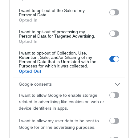
a que parecía que podía sufrir una lesión en la articulación,
use your data for below specified purposes in below Google
las pruebas han revelado que sólo sufre un golpe, por lo
consent section.
I want to opt-out of the Sale of my
Personal Data.
que estará disponible para los siguientes encuentros.
Opted In
Jordi Alba, por su parte, se retiró con un pinchazo en el
I want to opt-out of processing my
cuádriceps. Aunque, en un principio, se pensó que el lateral
Personal Data for Targeted Advertising.
Opted In
podía sufrir una lesión muscular, las pruebas médicas no
han mostrado lesión alguna. Sin embargo, Jordi Alba
I want to opt-out of Collection, Use,
acumula una gran fatiga, por lo que podría descansar en el
Retention, Sale, and/or Sharing of my
Personal Data that Is Unrelated with the
próximo encuentro en busca de una mejor recuperación.
Purposes for which it was collected.
Opted Out
Francisco, nuevo entrenador del Elche: ¿En qué
Google consents
jugadores confiará?
I want to allow Google to enable storage
El Elche por fin ha encontrado
related to advertising like cookies on web or
entrenador para sustituir a Fran
device identifiers in apps.
Escribá. Francisco Rodríguez
toma las riendas del primer equipo
I want to allow my user data to be sent to
franjiverde hasta final de
Google for online advertising purposes.
temporada. ¿Qué sistema
empleará el técnico? ¿Qué