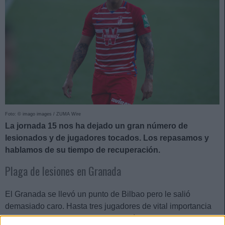
Foto: © imago images / ZUMA Wire
La jornada 15 nos ha dejado un gran número de
lesionados y de jugadores tocados. Los repasamos y
hablamos de su tiempo de recuperación.
Plaga de lesiones en Granada
El Granada se llevó un punto de Bilbao pero le salió
demasiado caro. Hasta tres jugadores de vital importancia
cayeron lesionados y tienen muy difícil volver en lo que