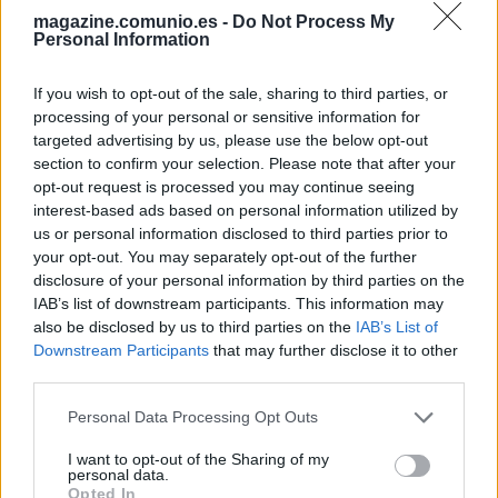
resta de año. El primero fue Germán, que tuvo que ser
magazine.comunio.es -
Do Not Process My
sustituido en el minuto 46 con un esguince en la rodilla
Personal Information
izquierda.
El siguiente en caer fue Darwin Machís
, que en
un contragolpe sintió un fuerte pinchazo. El club ha
If you wish to opt-out of the sale, sharing to third parties, or
processing of your personal or sensitive information for
informado de que sufre una lesión fibrilar en el isquiosural
targeted advertising by us, please use the below opt-out
de la pierna derecha. Por último, Rochina recibió una
section to confirm your selection. Please note that after your
entrada por detrás que le provocó un esguince en su tobillo
opt-out request is processed you may continue seeing
izquierdo.
interest-based ads based on personal information utilized by
us or personal information disclosed to third parties prior to
Desde el Granada no se ha especificado tiempo de baja de
your opt-out. You may separately opt-out of the further
los jugadores, aunque no parecen tener lesiones de
disclosure of your personal information by third parties on the
gravedad. Rochina podría ser el primero en reaparecer pero
IAB’s list of downstream participants. This information may
será difícil ver a cualquiera de los tres sobre el verde antes
also be disclosed by us to third parties on the
IAB’s List of
del próximo año.
Downstream Participants
that may further disclose it to other
third parties.
Arambarri y Jordi Alba no están lesionados
Please note that this website/app uses one or more Google
Personal Data Processing Opt Outs
services and may gather and store information including but
Alivio en Getafe y Barcelona. Mauro Arambarri tuvo que
not limited to your visit or usage behaviour. You may click to
I want to opt-out of the Sharing of my
retirarse con ostensibles gestos de dolor en su rodilla. Pese
personal data.
grant or deny consent to Google and its third-party tags to
Opted In