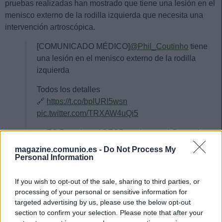
pruebas realizadas han mostrado que tiene una lesión en el
menisco externo de la rodilla izquierda que necesita una
intervención artroscópica.
[COMUNICADO MÉDICO]
@Phil_Coutinho
tiene
una lesión en el menisco externo de la rodilla
izquierda
Todos los detalles
🔗
https://t.co/bplURI5wsn
pic.twitter.com/TRXAW4uQi5
— FC Barcelona (@FCBarcelona_es)
December
30, 2020
magazine.comunio.es -
Do Not Process My
Personal Information
If you wish to opt-out of the sale, sharing to third parties, or
El club no ha dado a conocer el tiempo de baja, pero es
processing of your personal or sensitive information for
posible que Coutinho esté fuera de los terrenos de juego
targeted advertising by us, please use the below opt-out
hasta marzo o abril. El mediapunta ha disputado 12 partidos
section to confirm your selection. Please note that after your
de Liga esta temporada, con 2 goles, 2 asistencias y 5,33