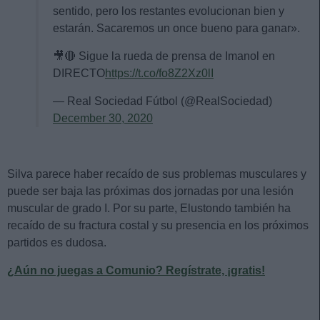
sentido, pero los restantes evolucionan bien y
estarán. Sacaremos un once bueno para ganar».
🎥🔴 Sigue la rueda de prensa de Imanol en
DIRECTO
https://t.co/fo8Z2Xz0lI
— Real Sociedad Fútbol (@RealSociedad)
December 30, 2020
Silva parece haber recaído de sus problemas musculares y
puede ser baja las próximas dos jornadas por una lesión
muscular de grado I. Por su parte, Elustondo también ha
recaído de su fractura costal y su presencia en los próximos
partidos es dudosa.
¿Aún no juegas a Comunio? Regístrate, ¡gratis!