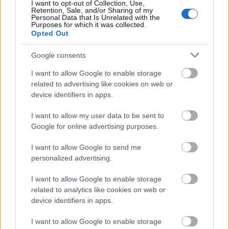
I want to opt-out of Collection, Use,
traemos cuatro jugadores que han
Retention, Sale, and/or Sharing of my
obtenido muchos puntos en la
Personal Data that Is Unrelated with the
Purposes for which it was collected.
jornada 16 y que pueden ser
Opted Out
rentables en las próximas
semanas por una posible subida
Google consents
de valor de mercado.
I want to allow Google to enable storage
related to advertising like cookies on web or
Yeray Álvarez, lesión muscular moderada
device identifiers in apps.
I want to allow my user data to be sent to
El defensa del Athletic presenta una lesión de carácter
Google for online advertising purposes.
moderado en el músculo gemelo interno de la pierna
derecha y es baja para el derbi vasco del jueves y los
I want to allow Google to send me
próximos partidos de los rojiblancos. Podría estar de baja
personalized advertising.
hasta finales de enero. Unai Núñez será su sustituto en el
once titular de los leones.
I want to allow Google to enable storage
related to analytics like cookies on web or
Tello, posible lesión muscular
device identifiers in apps.
I want to allow Google to enable storage
El extremo tuvo que dejar el partido ante el Levante en el