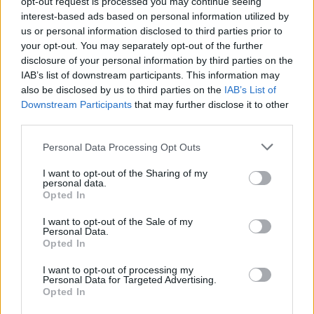
opt-out request is processed you may continue seeing
puntos Comunio de media. Su baja supondrá más minutos
interest-based ads based on personal information utilized by
en la rotación culé para jugadores como Trincao o
us or personal information disclosed to third parties prior to
your opt-out. You may separately opt-out of the further
Dembélé.
disclosure of your personal information by third parties on the
Salvi, positivo COVID-19
IAB’s list of downstream participants. This information may
also be disclosed by us to third parties on the
IAB’s List of
Downstream Participants
that may further disclose it to other
El Cádiz ha confirmado este miércoles el positivo de Salvi
third parties.
Sánchez por COVID-19 tras las pruebas PCR realizadas el
martes. El extremo está asintomático y aislado en su
Please note that this website/app uses one or more Google
Personal Data Processing Opt Outs
domicilio.
services and may gather and store information including but
not limited to your visit or usage behaviour. You may click to
I want to opt-out of the Sharing of my
personal data.
Esa fue la razón por la que no disputó el partido ante el
grant or deny consent to Google and its third-party tags to
Opted In
Valladolid cuando se esperaba que fuera titular. Puede estar
use your data for below specified purposes in below Google
de baja unos 10-14 días, perdiéndose por tanto las jornadas
consent section.
I want to opt-out of the Sale of my
Personal Data.
17 y 18.
Opted In
I want to opt-out of processing my
Jugadores rentables tras la jornada 16
Personal Data for Targeted Advertising.
Opted In
Muchos futbolistas han destacado
en la última jornada del año. Te