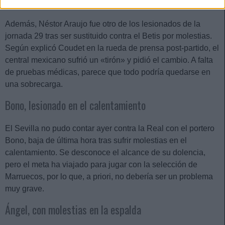
de suplir su ausencia en lo que queda de curso.
Además, Néstor Araujo fue otro de los lesionados de la
jornada 29 tras ser sustituido contra el Betis por molestias.
Según explicó Coudet en la rueda de prensa post-partido, el
central mexicano sufrió un «tirón» y pidió el cambio. A falta
de pruebas médicas, parece que todo podría quedarse en
una sobrecarga.
Bono, lesionado en el calentamiento
El Sevilla no pudo contar ayer contra la Real con el portero
Bono, baja de última hora tras sufrir molestias en el
calentamiento. Se desconoce el alcance de su dolencia,
pero el meta ha viajado para jugar con la selección de
Marruecos, por lo que, a priori, no debería ser un problema
muy grave.
Ángel, con molestias en la espalda