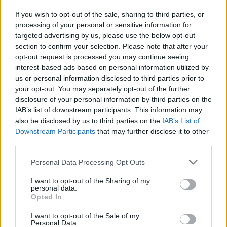
If you wish to opt-out of the sale, sharing to third parties, or
Los sancionados de la jornada 30: ¿Quiénes
processing of your personal or sensitive information for
sustituirán a Correa & cía?
targeted advertising by us, please use the below opt-out
section to confirm your selection. Please note that after your
17 jugadores no podrán disputar la
opt-out request is processed you may continue seeing
jornada 30 de LaLiga 21/22 al
interest-based ads based on personal information utilized by
estar sancionados, entre ellos
us or personal information disclosed to third parties prior to
Ángel Correa o Trejo. ¿Quiénes
your opt-out. You may separately opt-out of the further
les suplirán en los onces de sus
disclosure of your personal information by third parties on the
respectivos equipos?
IAB’s list of downstream participants. This information may
also be disclosed by us to third parties on the
IAB’s List of
Downstream Participants
that may further disclose it to other
Crisis en el Levante
third parties.
Please note that this website/app uses one or more Google
Personal Data Processing Opt Outs
La temporada del Levante está llena de baches y
services and may gather and store information including but
dificultades. La última es la de Dani Gómez, que se sumó a
not limited to your visit or usage behaviour. You may click to
I want to opt-out of the Sharing of my
personal data.
la lista de lesionados de la jornada 29 por una lesión
grant or deny consent to Google and its third-party tags to
Opted In
muscular. Se retiró en el minuto 75 con claros signos de
use your data for below specified purposes in below Google
consent section.
dolor en la pierna derecha.
I want to opt-out of the Sale of my
Personal Data.