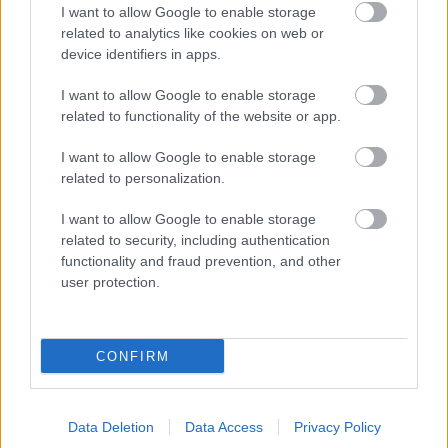
Habrá que estar pendientes de su evolución y barajar la
I want to allow Google to enable storage
alternativa de Oier para la recta final de temporada.
related to analytics like cookies on web or
device identifiers in apps.
¿Vender o mantener? Las decepciones de la jornada
I want to allow Google to enable storage
29
related to functionality of the website or app.
Expulsiones, suplencias...Estos
cuatro futbolistas fueron algunas
I want to allow Google to enable storage
de las decepciones de la jornada
related to personalization.
29. ¿Momento de vender?
I want to allow Google to enable storage
related to security, including authentication
functionality and fraud prevention, and other
user protection.
Hugo Mallo, fractura de rótula
CONFIRM
El Celta no podrá contar en lo que resta de temporada con
los servicios de Hugo Mallo. Según ha anunciado el club, el
lateral gallego ha sufrido una fractura en su rótula derecha y
Data Deletion
Data Access
Privacy Policy
estará de baja entre 2 y 3 meses. Kevin será el encargado