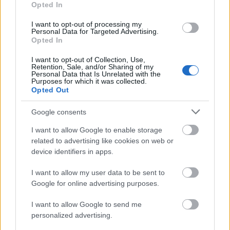
Opted In
Las pruebas médicas han revelado que sufre una rotura
muscular en el aductor de esta misma pierna. El club no ha
I want to opt-out of processing my
especificado el tiempo de baja, que rondará las dos o tres
Personal Data for Targeted Advertising.
Opted In
semanas, dependiendo de la evolución y el grado de la
lesión.
I want to opt-out of Collection, Use,
Retention, Sale, and/or Sharing of my
Recaída de Diego López
Personal Data that Is Unrelated with the
Purposes for which it was collected.
Opted Out
Al igual que la semana pasada, Diego López no pudo
Google consents
finalizar el partido ante el Mallorca
. Fue sustituido en el
descanso, al notar las mismas molestias que en la jornada
I want to allow Google to enable storage
anterior, en la que se retiró con una sobrecarga en el
related to advertising like cookies on web or
gemelo.
device identifiers in apps.
Los problemas han vuelto para Diego López, que no ha
I want to allow my user data to be sent to
conseguido recuperarse al cien por cien. Y es que, a sus
Google for online advertising purposes.
más de 40 años, este tipo de lesiones pueden tardar más de
I want to allow Google to send me
lo normal en desaparecer. El parón por selecciones juega a
personalized advertising.
su favor, que le permitirá recuperarse durante más tiempo.