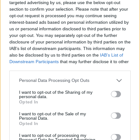
targeted advertising by us, please use the below opt-out
el bíceps femoral de su pierna izquierda, lo que le obligó a
section to confirm your selection. Please note that after your
pedir el cambio. El jugador gallego
ha sido sometido a
opt-out request is processed you may continue seeing
pruebas médicas
que revelen el alcance real de la lesión y
interest-based ads based on personal information utilized by
sólo padece una sobrecarga, por lo que estará disponible
us or personal information disclosed to third parties prior to
para el próximo partido ante el Levante.
your opt-out. You may separately opt-out of the further
disclosure of your personal information by third parties on the
Carlos Neva, rotura de fibras
IAB’s list of downstream participants. This information may
also be disclosed by us to third parties on the
IAB’s List of
Carlos Neva
se lesionó en el encuentro ante el Sevilla. El
Downstream Participants
that may further disclose it to other
third parties.
lateral andaluz sufrió un pinchazo en el minuto 71 al
controlar el balón. Conocedor de la lesión, fue el propio
Please note that this website/app uses one or more Google
Personal Data Processing Opt Outs
jugador el que echó el balón fuera para retirarse del partido.
services and may gather and store information including but
Las primeras pruebas médicas han revelado que Neva sufre
not limited to your visit or usage behaviour. You may click to
I want to opt-out of the Sharing of my
personal data.
una rotura de fibras en el isquiotibial de su pierna izquierda.
grant or deny consent to Google and its third-party tags to
Opted In
use your data for below specified purposes in below Google
A falta de conocer el alcance real de la lesión, el jugador del
consent section.
I want to opt-out of the Sale of my
Granada se perderá la jornada intersemanal ante el
Personal Data.
Opted In
Barcelona y el partido ante el Cádiz del domingo. Sin
embargo, es probable que la recuperación requiera de
I want to opt-out of processing my
Personal Data for Targeted Advertising.