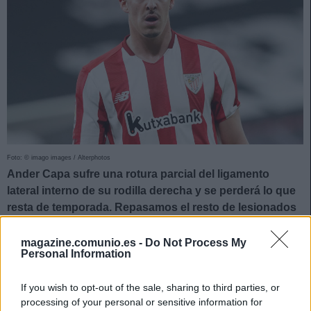
Foto: © imago images / Alterphotos
Ander Capa sufre una rotura parcial del ligamento
lateral interno de su rodilla derecha y se perderá lo que
resta de temporada. Repasamos el resto de lesionados
de la jornada 32.
magazine.comunio.es -
Do Not Process My
Hugo Mallo, sustituido por una sobrecarga
Personal Information
Hugo Mallo
tuvo que retirarse del encuentro ante Osasuna
If you wish to opt-out of the sale, sharing to third parties, or
en el minuto 7. El lateral del Celta sintió unas molestias en
processing of your personal or sensitive information for