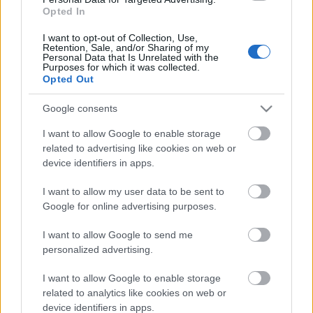
alguna semana más y le tenga apartado de los terrenos de
Opted In
juego durante varias jornadas. Además,
Germán, Rui Silva y
Kenedy
acabaron tocados en el encuentro ante el Sevilla y
I want to opt-out of Collection, Use,
Retention, Sale, and/or Sharing of my
son duda para los próximos partidos.
Personal Data that Is Unrelated with the
Purposes for which it was collected.
Opted Out
¡A vender! Perdedores de la jornada 32
Google consents
Lesionados, sancionados, bajo
rendimiento, pérdida de
I want to allow Google to enable storage
titularidad...Los siguientes
related to advertising like cookies on web or
jugadores fueron algunos de los
device identifiers in apps.
perdedores de la jornada 32.
Deberías plantearte su venta.
I want to allow my user data to be sent to
Google for online advertising purposes.
Ander Capa, adiós a la temporada
I want to allow Google to send me
personalized advertising.
Malas noticias para el Athletic.
Ander Capa
tiene una lesión
I want to allow Google to enable storage
grave y se perderá lo que resta de temporada. Una acción
related to analytics like cookies on web or
desafortunada obligó al lateral a retirarse con gestos
device identifiers in apps.