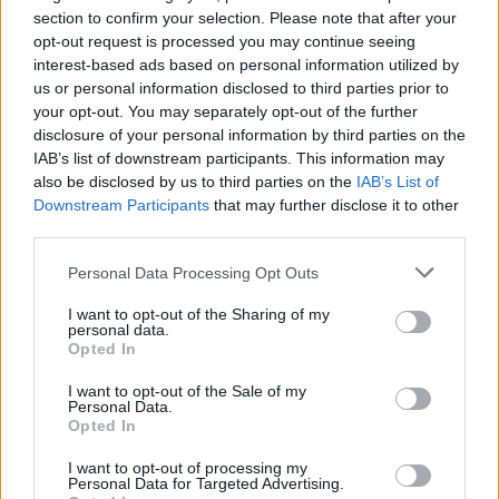
con dos de sus jugadores más importantes.
section to confirm your selection. Please note that after your
opt-out request is processed you may continue seeing
interest-based ads based on personal information utilized by
¿Mantener o vender? Cuatro fiascos de la jornada 33
us or personal information disclosed to third parties prior to
Estos cuatro futbolistas fueron
your opt-out. You may separately opt-out of the further
algunos de los fiascos de la
disclosure of your personal information by third parties on the
jornada 33 Comunio tras ser
IAB’s list of downstream participants. This information may
suplentes o no disputar ningún
also be disclosed by us to third parties on the
IAB’s List of
minuto pese a su alto valor de
Downstream Participants
that may further disclose it to other
mercado.
third parties.
Please note that this website/app uses one or more Google
Personal Data Processing Opt Outs
services and may gather and store information including but
Alaba, en el aire
not limited to your visit or usage behaviour. You may click to
I want to opt-out of the Sharing of my
personal data.
grant or deny consent to Google and its third-party tags to
Opted In
use your data for below specified purposes in below Google
Alaba se retiró en el descanso del partido ante Osasuna. El
consent section.
I want to opt-out of the Sale of my
defensor del Real Madrid sintió unas fuertes molestias en el
Personal Data.
aductor derecho por las que tuvo que abandonar el
Opted In
encuentro. También se le vio con una cojera importante al
I want to opt-out of processing my
regresar a Madrid.
Personal Data for Targeted Advertising.