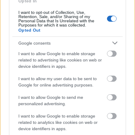
Opted In
Tras guardar reposo, será sometido a pruebas médicas a lo
largo del día de hoy con el objetivo de conocer el alcance
I want to opt-out of Collection, Use,
Retention, Sale, and/or Sharing of my
de la lesión. El Real Madrid tiene en el horizonte el partido
Personal Data that Is Unrelated with the
Purposes for which it was collected.
de semifinales de Champions ante el Manchester City el
Opted Out
próximo martes. Su presencia en liga está en el aire y
dependerá de los resultados médicos.
Google consents
Postigo tiene molestias musculares
I want to allow Google to enable storage
related to advertising like cookies on web or
device identifiers in apps.
El Levante sigue sin remontar el vuelo con el final de la
temporada a la vuelta de la esquina. Además de la derrota
I want to allow my user data to be sent to
ante el Sevilla, el Levante sufrió una nueva lesión de Sergio
Google for online advertising purposes.
Postigo, que se retiró en el minuto 39.
I want to allow Google to send me
El central sufrió, de nuevo, molestias musculares. Será
personalized advertising.
sometido a pruebas médicas que puedan confirmar o
descartar una lesión mayor, que sería la cuarta de la
I want to allow Google to enable storage
related to analytics like cookies on web or
temporada. Por ello, nuestra recomendación es
device identifiers in apps.
deshacernos del jugador en
Comunio
.