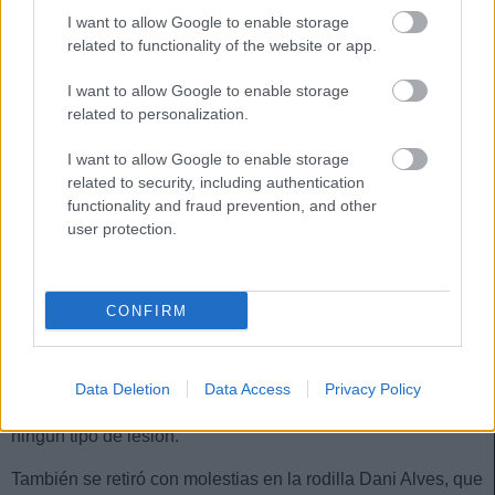
I want to allow Google to enable storage
El 11 ideal de la jornada 33 (21/22): ¡triple 17!
related to functionality of the website or app.
La jornada 33 de LaLiga 21/22 nos
I want to allow Google to enable storage
dejó 24 goles y un once ideal de
related to personalization.
Comunio con presencia de cuatro
jugadores del Sevilla. Danjuma,
I want to allow Google to enable storage
Borja Mayoral y Sergio Herrera
related to security, including authentication
fueron los mejores con 17 puntos.
functionality and fraud prevention, and other
user protection.
Preocupación en Barcelona
CONFIRM
Muchos sustos los que sufrió el Barcelona ante la Real
Sociedad. Araujo se marchó lesionado tras sufrir fuertes
molestias en la rodilla. El club ha informado este viernes
Data Deletion
Data Access
Privacy Policy
que el jugador uruguayo se sometió a pruebas y no tienen
ningún tipo de lesión.
También se retiró con molestias en la rodilla Dani Alves, que