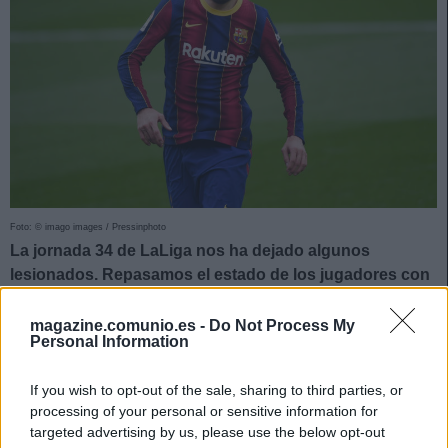
Foto: © imago images / Pressinphoto
La jornada 34 de LaLiga nos ha dejado algunos
lesionados. Repasamos el estado de los jugadores con
molestias físicas.
magazine.comunio.es -
Do Not Process My
Las molestias de Piqué
Personal Information
El Barcelona perdió ante el Mallorca a uno de sus pilares
.
If you wish to opt-out of the sale, sharing to third parties, or
Gerard Piqué pidió el cambio en el minuto 27 tras sufrir
processing of your personal or sensitive information for
targeted advertising by us, please use the below opt-out
unas molestias en el aductor. El central del Barcelona ya iba