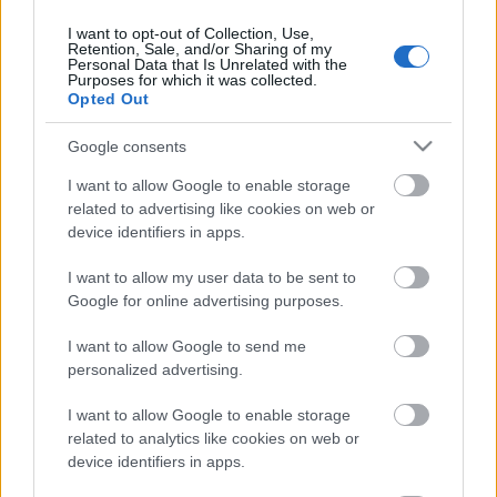
espera que ambos puedan estar disponibles ante el Cádiz.
I want to opt-out of Collection, Use,
Retention, Sale, and/or Sharing of my
El que no parece que pueda llegar es Gonzalo Verdú. Tuvo
Personal Data that Is Unrelated with the
Purposes for which it was collected.
que retirarse en el minuto 77 por unas molestias en el
Opted Out
aductor y dejó a su equipo con diez jugadores al no
disponer de más cambios. Será sometido a pruebas
Google consents
médicas, pero su presencia ante el Cádiz está
I want to allow Google to enable storage
prácticamente descartada. Mojica sufrió un pinchazo en la
related to advertising like cookies on web or
última acción del partido y su presencia también es dudosa.
device identifiers in apps.
I want to allow my user data to be sent to
Los sancionados de la jornada 35: ¿Quiénes suplirán
a Reinildo & cía?
Google for online advertising purposes.
Siete jugadores se perderán la
I want to allow Google to send me
jornada 35 de LaLiga al estar
personalized advertising.
sancionados, entre ellos Reinildo
Mandava y José Luis Gayà.
I want to allow Google to enable storage
¿Quiénes les reemplazarán en los
related to analytics like cookies on web or
onces de sus respectivos equipos?
device identifiers in apps.