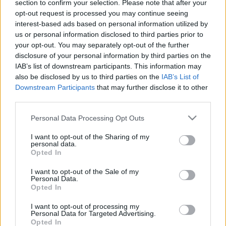
section to confirm your selection. Please note that after your
arrastrando molestias físicas durante las últimas semanas.
opt-out request is processed you may continue seeing
interest-based ads based on personal information utilized by
Piqué será sometido a pruebas médicas para descartar una
us or personal information disclosed to third parties prior to
posible lesión. Sin embargo, es posible que el jugador opte
your opt-out. You may separately opt-out of the further
por no seguir forzando y terminar con las molestias que le
disclosure of your personal information by third parties on the
persiguen desde hace tiempo. Su presencia ente el Betis
IAB’s list of downstream participants. This information may
está en el aire.
also be disclosed by us to third parties on the
IAB’s List of
Downstream Participants
that may further disclose it to other
Varias dudas en el Elche
third parties.
Please note that this website/app uses one or more Google
El Elche terminó la jornada 34 con varios posibles
Personal Data Processing Opt Outs
services and may gather and store information including but
lesionados. Pedro Bigas sufrió un choque a los 18 minutos
not limited to your visit or usage behaviour. You may click to
I want to opt-out of the Sharing of my
y tuvo que ser trasladado al hospital debido a una
personal data.
grant or deny consent to Google and its third-party tags to
Opted In
conmoción cerebral. Sin embargo, fue dado de alta tras ser
use your data for below specified purposes in below Google
sometido a pruebas.
consent section.
I want to opt-out of the Sale of my
Personal Data.
También recibió un fuerte golpe en la cabeza Raúl Guti. El
Opted In
centrocampista terminó el partido con una gran hinchazón
I want to opt-out of processing my
en la zona superior del ojo derecho. Ambos jugadores son
Personal Data for Targeted Advertising.
duda y serán valorados durante estos días, aunque se
Opted In