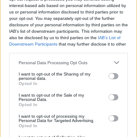
interest-based ads based on personal information utilized by
parece que el centrocampista brasileño sufra alguna lesión,
us or personal information disclosed to third parties prior to
por lo que podría estar disponible para la jornada del
your opt-out. You may separately opt-out of the further
sábado si así lo requiere Lopetegui.
disclosure of your personal information by third parties on the
IAB’s list of downstream participants. This information may
Más preocupante puede ser lo de En-Nesyri. El delantero
also be disclosed by us to third parties on the
IAB’s List of
realizó un mal apoyo tras un salto y se torció el tobillo en el
Downstream Participants
that may further disclose it to other
minuto 85. Aunque pudo terminar el encuentro, el marroquí
third parties.
abandonó el césped tras el pitido final con evidentes gestos
Please note that this website/app uses one or more Google
de dolor. Hoy no ha completado la segunda parte del
Personal Data Processing Opt Outs
services and may gather and store information including but
entrenamiento, según ha comentado Lopetegui y es duda
not limited to your visit or usage behaviour. You may click to
I want to opt-out of the Sharing of my
para enfrentarse al Espanyol.
personal data.
grant or deny consent to Google and its third-party tags to
Opted In
use your data for below specified purposes in below Google
Yéremi Pino con molestias
consent section.
I want to opt-out of the Sale of my
Personal Data.
Yéremi Pino no pudo terminar el partido ante el Elche. El
Opted In
atacante del Villarreal sufrió una fuerte contusión en el
I want to opt-out of processing my
cuádriceps, por lo que está pendiente de evolución y a la
Personal Data for Targeted Advertising.
Opted In
espera de saber si podrá jugar el sábado ante el Real
Madrid.