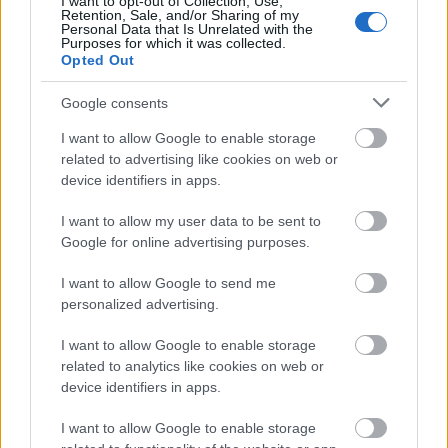
I want to opt-out of Collection, Use,
Retention, Sale, and/or Sharing of my
Personal Data that Is Unrelated with the
El 11 ideal de la jornada 6 (21/22): Karim, Marco y Aritz
Purposes for which it was collected.
superan los 20 pts
Opted Out
El 11 ideal de la jornada 6 llegó a
Google consents
los 172 puntos, récord en lo que
va de temporada. Karim Benzema,
I want to allow Google to enable storage
Marco Asensio y Aritz Elustondo
related to advertising like cookies on web or
fueron los grandes protagonistas
device identifiers in apps.
al superar la barrera de los 20
puntos.
I want to allow my user data to be sent to
Google for online advertising purposes.
Darwin Machís, al límite
I want to allow Google to send me
personalized advertising.
El Granada volvió a caer derrotado ante la Real Sociedad.
I want to allow Google to enable storage
El jugador venezolano arriesgó debido a la necesidad de su
related to analytics like cookies on web or
equipo de sacar algo positivo, pero ni siquiera pudo
device identifiers in apps.
terminar la primera mitad. Tuvo que ser sustituido en el
I want to allow Google to enable storage
minuto 24 debido al desgaste acumulado durante los