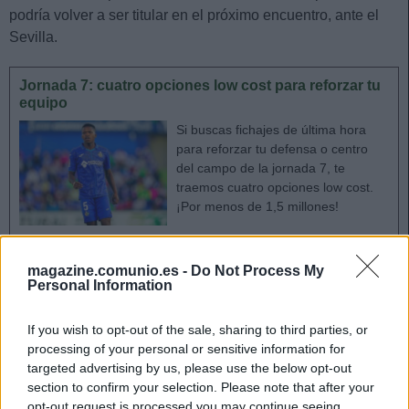
podría volver a ser titular en el próximo encuentro, ante el
Sevilla.
Jornada 7: cuatro opciones low cost para reforzar tu
equipo
Si buscas fichajes de última hora
para reforzar tu defensa o centro
del campo de la jornada 7, te
traemos cuatro opciones low cost.
¡Por menos de 1,5 millones!
magazine.comunio.es -
Do Not Process My
Personal Information
Fernando y En-Nesyri, tocados
If you wish to opt-out of the sale, sharing to third parties, or
El Sevilla acabó el partido ante el Valencia con dos
processing of your personal or sensitive information for
jugadores tocados. Fernando no entrenó el martes, pero
targeted advertising by us, please use the below opt-out
entró de lleno en el once titular. Una sobrecarga de minutos
section to confirm your selection. Please note that after your
que le obligó a retirarse en el minuto 77. Sin embargo, no
opt-out request is processed you may continue seeing