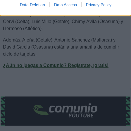
Verdú que apenas duró 15 minutos jugando y dejó vendido
Data Deletion
Data Access
Privacy Policy
al Elche en la derrota contra el Barcelona. Otros futbolistas
que serán baja en la próxima jornada al ser expulsados son
Cervi (Celta), Luis Milla (Getafe), Chimy Ávila (Osasuna) y
Hermoso (Atlético).
Además, Aleña (Getafe), Antonio Sánchez (Mallorca) y
David García (Osasuna) están a una amarilla de cumplir
ciclo de tarjetas.
¿Aún no juegas a Comunio? Regístrate, ¡gratis!