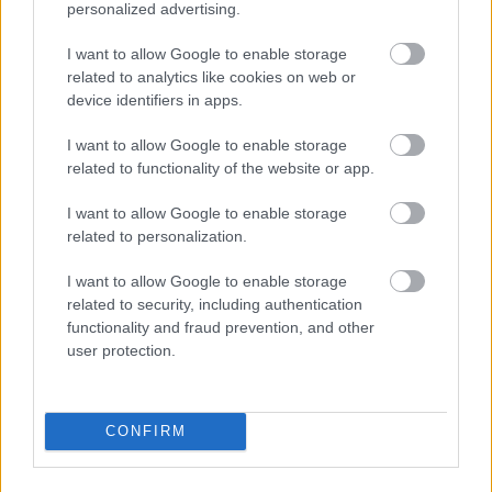
Accidentado Villarreal-Sevilla
personalized advertising.
I want to allow Google to enable storage
El duelo entre el Villarreal y el Sevilla se puede resumir
related to analytics like cookies on web or
como accidentado, ya que dejó varios jugadores
device identifiers in apps.
lesionados. Lo Celso tuvo que abandonar el campo a la
media hora de encuentro a causa de unas molestias en los
I want to allow Google to enable storage
related to functionality of the website or app.
isquiotibiales a las que Unai Emery quiso quitar importancia
en la rueda de prensa post-partido y el argentino jugará en
I want to allow Google to enable storage
este parón internacional con su selección.
related to personalization.
Por su parte, el conjunto hispalense perdió a Bono por unas
I want to allow Google to enable storage
dolencias musculares que le obligaron a ser sustituido al
related to security, including authentication
descanso por Dmitrovic. En principio no parece nada grave,
functionality and fraud prevention, and other
ya que el meta marroquí ha viajado para concentrarse con
user protection.
su selección.
Sancionados de la jornada 6
CONFIRM
El primer futbolista expulsado en esta jornada fue Gonzalo