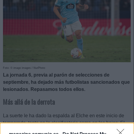
Foto: © imago images / NurPhoto
La jornada 6, previa al parón de selecciones de
septiembre, ha dejado más futbolistas sancionados que
lesionados. Repasamos todos ellos.
Más allá de la derrota
La suerte le ha dado la espalda al Elche en este inicio de
temporada, tanto en lo clasificatorio como en las bajas. El
sábado jugó en el Camp Nou con las ausencias de Lirola,