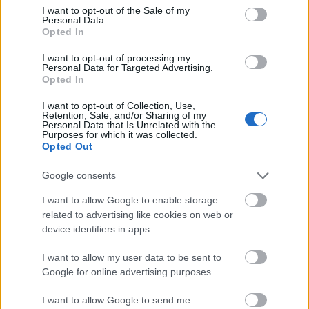
consent section.
Gastón Álvarez, protagonista
I want to opt-out of the Sale of my
Personal Data.
Opted In
El central uruguayo fue sin duda uno de los actores
I want to opt-out of processing my
principales de la victoria del Getafe en Pamplona. Gastón
Personal Data for Targeted Advertising.
marcó gol, ayudó a mantener su portería a cero, pero no
Opted In
pudo completar los 90 minutos por molestias. En principio
I want to opt-out of Collection, Use,
no tiene nada serio.
Retention, Sale, and/or Sharing of my
Personal Data that Is Unrelated with the
Purposes for which it was collected.
Opted Out
El consejo de compra Comunio de la semana: Arnau
Martínez
Google consents
Cada semana os presentamos un
jugador que no está en muchas
I want to allow Google to enable storage
plantillas de Comunio y del que se
related to advertising like cookies on web or
puede esperar un aumento de
device identifiers in apps.
valor de mercado a corto o medio
plazo. En esta ocasión analizamos
I want to allow my user data to be sent to
a Arnau Martínez del Girona.
Google for online advertising purposes.
I want to allow Google to send me