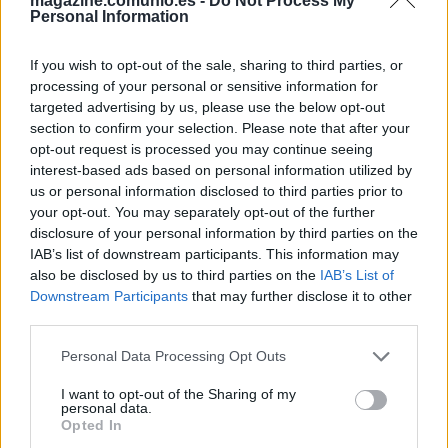
magazine.comunio.es -
Do Not Process My
Pere Milla y Omar Mascarell y en el partido ante los
Personal Information
blaugranas perdió a Bigas por una lesión en el aductor y
Gonzalo Verdú por sanción.
If you wish to opt-out of the sale, sharing to third parties, or
processing of your personal or sensitive information for
El central sufre una microrrotura fibrilar y es seria duda para
targeted advertising by us, please use the below opt-out
la jornada 7, en la que el Elche se medirá al Rayo.
section to confirm your selection. Please note that after your
Francisco debería recuperar para ese partido al resto de
opt-out request is processed you may continue seeing
lesionados.
interest-based ads based on personal information utilized by
us or personal information disclosed to third parties prior to
Molestias de Cömert
your opt-out. You may separately opt-out of the further
disclosure of your personal information by third parties on the
IAB’s list of downstream participants. This information may
Cuando todo estaba saliendo a pedir de boca para el
also be disclosed by us to third parties on the
IAB’s List of
conjunto che contra el Celta, la mala suerte se cebó con
Downstream Participants
that may further disclose it to other
Eray Cömert. El central suizo fue titular en el encuentro,
third parties.
pero unos problemas físicos hicieron que tuviera que
Please note that this website/app uses one or more Google
retirarse del terreno de juego en el minuto 84. Gattuso
Personal Data Processing Opt Outs
services and may gather and store information including but
confirmó en rueda de prensa que el central suizo no tenía
not limited to your visit or usage behaviour. You may click to
I want to opt-out of the Sharing of my
nada grave y todo puede quedarse en una sobrecarga que
personal data.
grant or deny consent to Google and its third-party tags to
Opted In
no le impedirá estar listo para la jornada 7.
use your data for below specified purposes in below Google