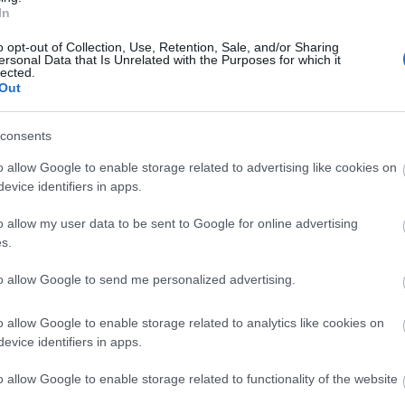
an más de lo esperado y el jugador sufre una hernia
In
rias semanas. El futbolista sigue pendiente de los
ión terapéutica.
o opt-out of Collection, Use, Retention, Sale, and/or Sharing
ersonal Data that Is Unrelated with the Purposes for which it
lected.
 que recupera a Vukcevic, un jugador importante en
Out
s para suplir la baja de Bardhi. Viendo el mal
traño ver al dúo Vukcevic-Malsa en el encuentro del
consents
o allow Google to enable storage related to advertising like cookies on
evice identifiers in apps.
. por COVID-19
 internacional se ha cobrado algunas víctimas en
o allow my user data to be sent to Google for online advertising
 lesión. Choco Lozano ha dado positivo por COVID-
s.
onduras, mientras que Bardhi, Sergio Busquets,
Herrera están tocados y habrá que estar atentos a su
to allow Google to send me personalized advertising.
n para la próxima jornada de Comunio. Este es el
dico.
o allow Google to enable storage related to analytics like cookies on
evice identifiers in apps.
o allow Google to enable storage related to functionality of the website