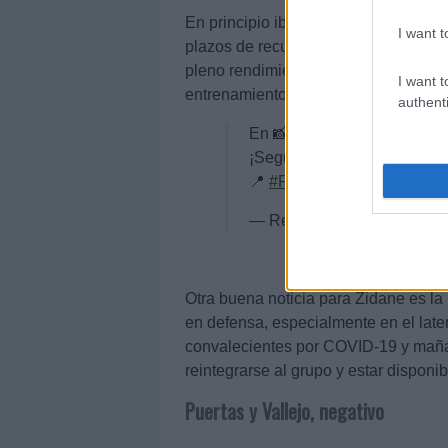
En principio iba a estar de baja hast
I want t
plazos de recuperación de su lesión d
pleno rendimiento, tal como ha most
I want t
entrenamientos.
authenti
En 📸
¡Segunda jornada de entren
📍
#RMCity
|
#HalaMadrid
p
— Real Madrid C.F. (@real
Otra buena noticia para Zidane es la
en defensa, especialmente en el late
convalecientes por COVID-19 y mañan
reintegrarse al grupo y estar disponibl
Puertas y Vallejo, negativo