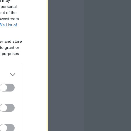
ou may
 personal
out of the
 downstream
B’s List of
er and store
to grant or
ed purposes