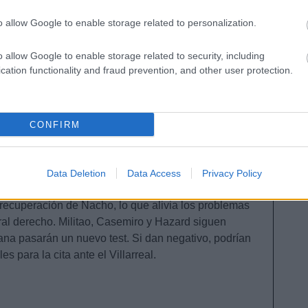
a diciembre, pero Dani Carvajal ha acortado los
o allow Google to enable storage related to personalization.
e rodilla y lleva dos días entrenando con el grupo a
rado el Real Madrid en las imágenes de sus
o allow Google to enable storage related to security, including
cation functionality and fraud prevention, and other user protection.
amientos! 🔥
ic.twitter.com/6EKZyWPZzk
CONFIRM
madrid)
November 17, 2020
Data Deletion
Data Access
Privacy Policy
 recuperación de Nacho, lo que alivia los problemas
ral derecho. Militao, Casemiro y Hazard siguen
a pasarán un nuevo test. Si dan negativo, podrían
es para la cita ante el Villarreal.