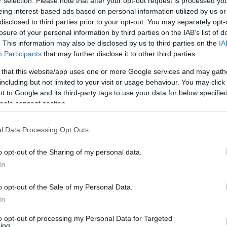
r selection. Please note that after your opt-out request is processed y
eing interest-based ads based on personal information utilized by us or
disclosed to third parties prior to your opt-out. You may separately opt-
losure of your personal information by third parties on the IAB’s list of
ara el trascendental partido del Atlético ante el
. This information may also be disclosed by us to third parties on the
IA
ra Simeone que pierde a un jugador que iba a estar
Participants
that may further disclose it to other third parties.
demás, nos quedamos sin ese duelo Messi contra
 that this website/app uses one or more Google services and may gath
er.
including but not limited to your visit or usage behaviour. You may click 
en principio, por Ángel Correa, ya que Diego Costa
 to Google and its third-party tags to use your data for below specifi
ogle consent section.
 vuelto a los entrenamientos, así que podría tener
emente saliendo desde el banquillo.
l Data Processing Opt Outs
Héctor Herrera por un mes tras sufrir una lesión
s femoral. El mexicano estaba siendo titular en los
o opt-out of the Sharing of my personal data.
ia y Torreira deberían incrementar sus minutos de
In
o opt-out of the Sale of my Personal Data.
In
 pierde a uno de sus jugadores estrella. Las
to opt-out of processing my Personal Data for Targeted
ing.