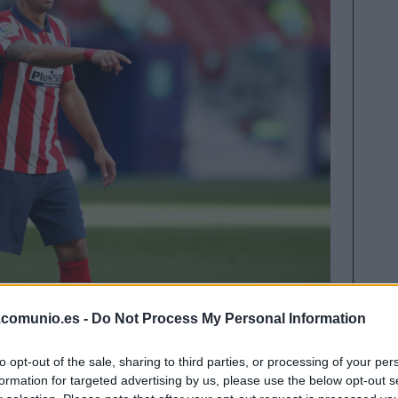
.comunio.es -
Do Not Process My Personal Information
is Suárez ha dado positivo por COVID-19 en la
ará disponible para el duelo frente a su gran
to opt-out of the sale, sharing to third parties, or processing of your per
 Además, Bardhi tiene una hernia discal y
formation for targeted advertising by us, please use the below opt-out s
rados.