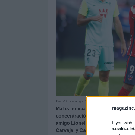
Foto: © imago images / ZUMA Press
magazine
Malas noticias para el Atlético. Lu
concentración con Uruguay y no est
If you wish 
amigo Lionel Messi y su ex-equipo.
sensitive in
Carvajal y Carrasco están recupe