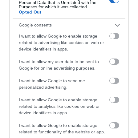
Personal Data that Is Unrelated with the
cedido la pasada temporada en el equipo madrileño, donde
Purposes for which it was collected.
Opted Out
disputó todos los partidos desde su llegada en el mercado
de fichajes invernal.
Google consents
Aleñá anotó dos goles y repartió dos asistencias, aunque
I want to allow Google to enable storage
desde el Getafe se espera que este año sus prestaciones
related to advertising like cookies on web or
sean mucho mayores en un proyecto totalmente renovado
device identifiers in apps.
tras el cambio de entrenador. Como analizamos
anteriormente,
Aleñá podría ser uno de los fichajes más
I want to allow my user data to be sent to
Google for online advertising purposes.
interesantes para nuestras plantillas Comunio por un precio
inferior a dos millones
.
I want to allow Google to send me
Matías Dituro llega al Celta
personalized advertising.
I want to allow Google to enable storage
El Celta refuerza la portería.
Dituro llega al conjunto gallego
related to analytics like cookies on web or
para cubrir la retirada de Sergio Álvarez y las lesiones de
device identifiers in apps.
Rubén Blanco. El meta argentino tendrá que competir con el
propio Rubén y con Iván Villar, citado por la selección
I want to allow Google to enable storage
related to functionality of the website or app.
española para jugar los Juegos Olímpicos.