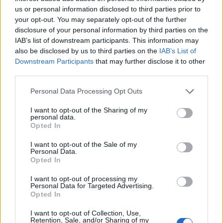
de la zaga, como lo ha sido en el Karagümrük, donde ha
us or personal information disclosed to third parties prior to
jugado 31 partidos, anotando tres goles y dando una
your opt-out. You may separately opt-out of the further
asistencia.
disclosure of your personal information by third parties on the
IAB’s list of downstream participants. This information may
Comunio Euro: el 11 ideal de las semifinales
also be disclosed by us to third parties on the
IAB’s List of
Downstream Participants
that may further disclose it to other
Italia e Inglaterra disputarán la
third parties.
gran final de la Euro 2020. Este
fue el 11 ideal de la jornada de
Please note that this website/app uses one or more Google
Personal Data Processing Opt Outs
semifinales en Comunio Euro.
services and may gather and store information including but
not limited to your visit or usage behaviour. You may click to
I want to opt-out of the Sharing of my
personal data.
grant or deny consent to Google and its third-party tags to
Opted In
use your data for below specified purposes in below Google
consent section.
I want to opt-out of the Sale of my
Personal Data.
Aleñá, el siguiente en el alocado mercado de fichajes
Opted In
del Getafe
I want to opt-out of processing my
Personal Data for Targeted Advertising.
Opted In
Carles Aleñá será el próximo fichaje del Getafe. El conjunto
azulón pagará por él cinco millones de euros al Barcelona,
I want to opt-out of Collection, Use,
que no contaba con él. El joven centrocampista ya estuvo
Retention, Sale, and/or Sharing of my