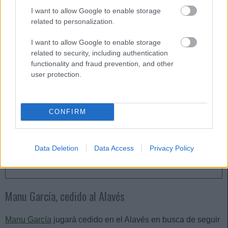
I want to allow Google to enable storage
Dituro es un portero veterano (34 años) y con amplia
related to personalization.
experiencia en el fútbol sudamericano. Su presencia bajo
los palos dependerá de Coudet, aunque con la alta
I want to allow Google to enable storage
competencia en el puesto no parece ser un jugador que
related to security, including authentication
vaya a contar con demasiados minutos.
functionality and fraud prevention, and other
user protection.
Abierta la Macroliga Comunio Magazine 21/22
Comunio Magazine abre su
CONFIRM
particular Macroliga para la
temporada 21/22 de Comunio.
¿Quieres registrarte y aspirar a
alguno de los premios finales? Te
Data Deletion
Data Access
Privacy Policy
explicamos cómo hacerlo.
Manu García, cedido al Alavés
Manu García
jugará cedido en el Alavés en busca de seguir