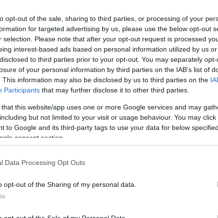
to opt-out of the sale, sharing to third parties, or processing of your per
formation for targeted advertising by us, please use the below opt-out s
Ancelotti
ha regresado al Real Madrid sin hacer
r selection. Please note that after your opt-out request is processed y
, Nápoles y Everton. El entrenador italiano regresa a
eing interest-based ads based on personal information utilized by us or
5, época en la que firmó unos números
disclosed to third parties prior to your opt-out. You may separately opt-
losure of your personal information by third parties on the IAB’s list of
de victorias
, firmando un récord histórico de 22
. This information may also be disclosed by us to third parties on the
IA
Participants
that may further disclose it to other third parties.
 blanco, Ancelotti levantó una Champions, un
 that this website/app uses one or more Google services and may gath
y y una Supercopa de Europa. Su llegada se
including but not limited to your visit or usage behaviour. You may click 
ecesarios cambios para volver a aspirar a luchar por
 to Google and its third-party tags to use your data for below specifi
ogle consent section.
l Data Processing Opt Outs
 la historia del Elche. El técnico franjiverde
o opt-out of the Sharing of my personal data.
ornada tras coger las riendas del equipo en un
In
salvación que logró con el Elche, que se suma al
ió con el club alicantino.
o opt-out of the Sale of my Personal Data.