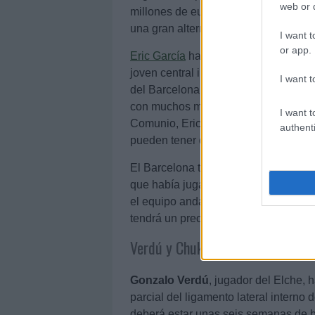
web or d
millones de euros. Agüero tendrá un 
una gran alternativa y a un precio as
I want t
or app.
Eric García
ha sido el segundo en lleg
joven central internacional con Españ
I want t
del Barcelona. A sus 20 años, Eric G
con muchos más minutos que en su pa
I want t
Comunio, Eric García se postula com
authenti
pueden tener durante la temporada.
El Barcelona también ha materializa
que había jugado las dos últimas tem
el equipo andaluz ha anotado 5 goles 
tendrá un precio algo superior a los 
Verdú y Chukwueze, lesionados
Gonzalo Verdú
, jugador del Elche, h
parcial del ligamento lateral interno d
deberá estar unas seis semanas de ba