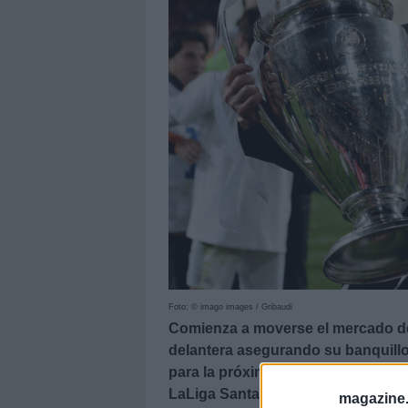
Foto: © imago images / Gribaudi
Comienza a moverse el mercado de
delantera asegurando su banquillo
para la próxima temporada. Estas 
LaLiga Santander.
magazine