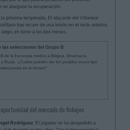
 se alargase la recuperación.
 la próxima temporada. El atacante del Villarreal
rófano tras recaer de una lesión en el recto anterior.
largo, en torno a los tres meses.
 las selecciones del Grupo B
 B de la Eurocopa medirá a Bélgica, Dinamarca,
 y Rusia. ¿Cuáles pueden ser los posibles onces tipo
 selecciones en el torneo?
 oportunidad del mercado de fichajes
ngel Rodríguez
. El jugador se ha despedido a
su club durante cuatro años. Tras haber sonado la