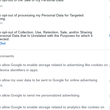
In
ente del Elche un año más, hasta junio de 2022. De
 objetivo marcado para una entidad que quiere
to opt-out of processing my Personal Data for Targeted
ing.
l fútbol español.
In
o opt-out of Collection, Use, Retention, Sale, and/or Sharing
temporada 2021/22!
ersonal Data that Is Unrelated with the Purposes for which it
lected.
o de temporada ya ha sido realizado en comunio.es y
Out
n marcha el curso 2021/22! En la edición de la
 hemos anunciado varias novedades que
nte estén disponibles en el resto de ediciones.
consents
 un vistazo a todas ellas!
o allow Google to enable storage related to advertising like cookies on
evice identifiers in apps.
o allow my user data to be sent to Google for online advertising
rcado de fichajes
s.
to allow Google to send me personalized advertising.
y se ha puesto manos a la obra
desde el primer
en llegar. El delantero argentino de 33 años ha
o allow Google to enable storage related to analytics like cookies on
er City, rebajándose el salario de los 23 a los 6