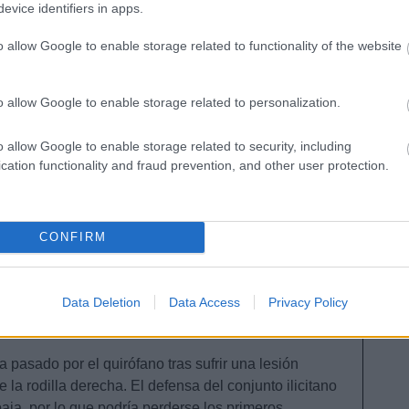
evice identifiers in apps.
valor de mercado de 5 millones, convirtiéndose en
equible para nuestras plantillas en Comunio.
o allow Google to enable storage related to functionality of the website
ar. También libre y procedente del club inglés. El
a llega para reforzar la maltrecha línea defensiva
o allow Google to enable storage related to personalization.
arcía regresa al club catalán, donde espera contar
so por Inglaterra. Con un precio de 1.5 millones en
o allow Google to enable storage related to security, including
o uno de los jugadores que mayor progresión
cation functionality and fraud prevention, and other user protection.
do la opción de compra que tenía sobre
Emerson
,
CONFIRM
poradas en las filas del Betis. Durante su paso por
y ha repartido 10 asistencias. El lateral izquierdo
3 millones y medio en el mercado.
Data Deletion
Data Access
Privacy Policy
a pasado por el quirófano tras sufrir una lesión
e la rodilla derecha. El defensa del conjunto ilicitano
ja, por lo que podría perderse los primeros