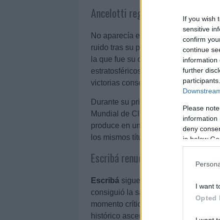
Ancelotti regresa al Madrid
If you wish 
sensitive in
No aparecía en las quinielas.
Carlo 
confirm you
ruido tras su paso por Bayern Múnich
continue se
la que fue su casa entre 2013 y 201
information 
further disc
estratosféricos. Consiguió un
74,7% 
participants
victorias consecutivas.
Downstream 
Durante su primer paso por el equipo
Please note
Mundial de Clubes, una Copa del Re
information 
produce en un momento difícil y de n
deny consent
los mismos títulos.
in below Go
Escribá renueva con el Elche
Persona
Escribá
sigue agrandando su figura en
I want t
consiguió la salvación en la última j
Opted 
momento crítico. Esta fue la tercera 
histórico ascenso que también consigu
I want t