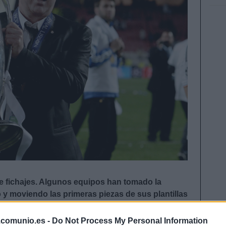
 fichajes. Algunos equipos han tomado la
 y moviendo las primeras piezas de sus plantillas
son todas las novedades de las últimas horas en
.comunio.es -
Do Not Process My Personal Information