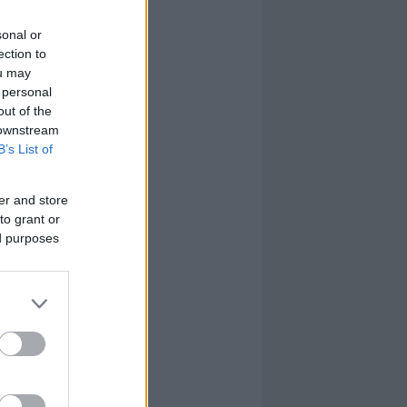
sonal or
ection to
ou may
 personal
out of the
 downstream
B’s List of
er and store
to grant or
ed purposes