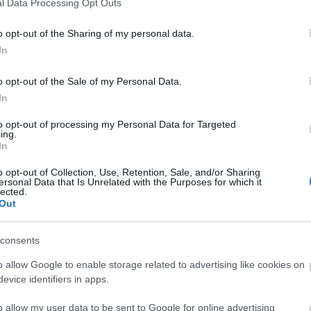
te
l Data Processing Opt Outs
o opt-out of the Sharing of my personal data.
o. Roberto Soldado ha llegado al club granota tras
In
esvincularse del Granada. El delantero de 36 jugará
óximos años, en la que podría ser su última
o opt-out of the Sale of my Personal Data.
In
 mejores años, demostrando que no ha perdido el
to opt-out of processing my Personal Data for Targeted
 14 goles y repartió dos asistencias en los 43
ing.
rada. El ariete sumó 122 puntos durante la
In
ar un valor de mercado de seis millones.
Por
o opt-out of Collection, Use, Retention, Sale, and/or Sharing
al
, Soldado puede convertirse en una interesante
ersonal Data that Is Unrelated with the Purposes for which it
lected.
Out
consents
drid.
Joao Félix
tendrá que operarse esta semana de
o allow Google to enable storage related to advertising like cookies on
as molestias que lleva arrastrando desde la segunda
evice identifiers in apps.
o allow my user data to be sent to Google for online advertising