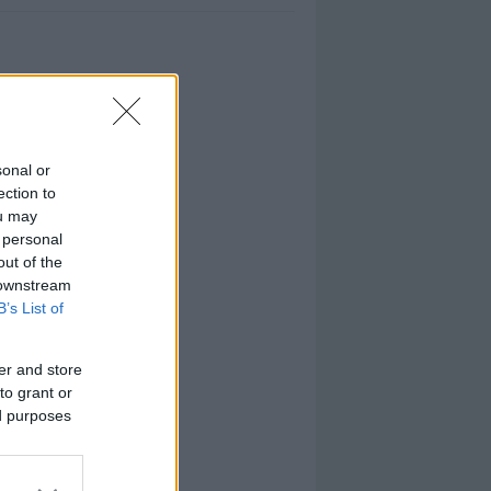
sonal or
ection to
ou may
 personal
out of the
 downstream
B’s List of
er and store
to grant or
ed purposes