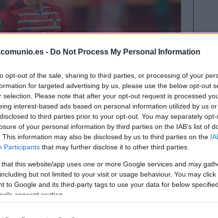
.comunio.es -
Do Not Process My Personal Information
to opt-out of the sale, sharing to third parties, or processing of your per
formation for targeted advertising by us, please use the below opt-out s
r selection. Please note that after your opt-out request is processed y
eing interest-based ads based on personal information utilized by us or
disclosed to third parties prior to your opt-out. You may separately opt-
losure of your personal information by third parties on the IAB’s list of
. This information may also be disclosed by us to third parties on the
IA
Participants
that may further disclose it to other third parties.
 that this website/app uses one or more Google services and may gath
including but not limited to your visit or usage behaviour. You may click 
nteros más deseados por la mayoría de equipos
 to Google and its third-party tags to use your data for below specifi
primer fichaje del Levante. Repasamos las
ogle consent section.
ander.