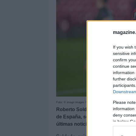
magazine
If you wish 
sensitive in
confirm you
continue se
information 
further disc
participants
Downstream 
Please note
Foto: © imago images / Shutterstock
information 
Roberto Soldado, uno de los dela
deny consent
de España, se ha convertido en el 
in below Go
últimas noticias de la LaLiga Sant