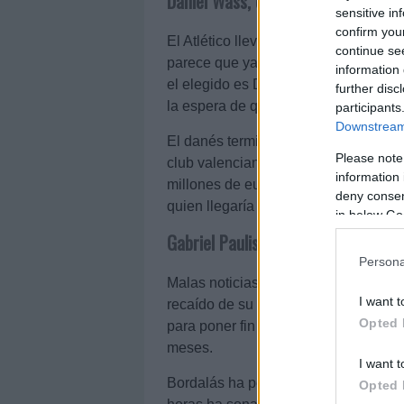
Daniel Wass, cerca del Atleti
sensitive in
confirm you
El Atlético lleva varios días buscando
continue se
parece que ya lo ha encontrado. S
information 
el elegido es Daniel Wass, quien ya t
further disc
la espera de que los clubes cierren e
participants
Downstream 
El danés termina contrato con el Valen
Please note
club valenciano vería con buenos ojo
information 
millones de euros. La vacante de Wa
deny consent
quien llegaría al club ché en calidad
in below Go
Gabriel Paulista recae de su lesión
Persona
Malas noticias para el Valencia. Se
I want t
recaído de su lesión muscular y el ce
Opted 
para poner fin a un problema por el q
meses.
I want t
Bordalás ha pedido al club un central
Opted 