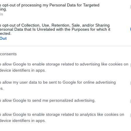
re de
Álvaro González
del Olympique de Marsella. El
to opt-out of processing my Personal Data for Targeted
lub valenciano.
ing.
In
 la jornada 20
o opt-out of Collection, Use, Retention, Sale, and/or Sharing
ersonal Data that Is Unrelated with the Purposes for which it
eron algunos de los ganadores de la jornada 20 en
lected.
 Sumaron muchos puntos y tienen un valor de
Out
nferior a los 3 millones de euros. ¡A pujar antes de
valoricen!
consents
o allow Google to enable storage related to advertising like cookies on
evice identifiers in apps.
o allow my user data to be sent to Google for online advertising
s.
na la renovación de Umtiti hasta 2026 con una
to allow Google to send me personalized advertising.
scripción de Ferran Torres en LaLiga, tras cumplir
o, el delantero ya puede debutar con los culés,
o allow Google to enable storage related to analytics like cookies on
evice identifiers in apps.