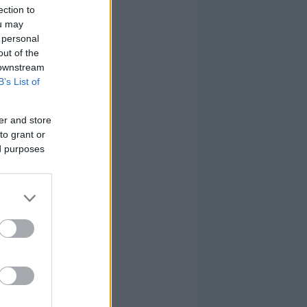
ection to
ou may
 personal
out of the
 downstream
B’s List of
er and store
to grant or
ed purposes