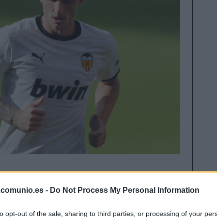
io de Trippier en el Atlético, en una operación
era. Además, Gabriel Paulista puede pasar por el
.comunio.es -
Do Not Process My Personal Information
 meses más.
to opt-out of the sale, sharing to third parties, or processing of your per