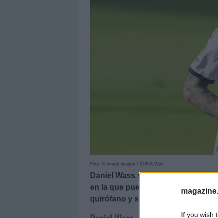
Foto: © imago images / ZUMA Wire
Daniel Wass se postula como recamb
en la que puede entrar Héctor Herr
magazine
quirófano y seguir de baja varios
If you wish 