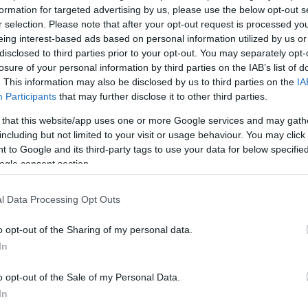
formation for targeted advertising by us, please use the below opt-out s
r selection. Please note that after your opt-out request is processed y
 un lateral derecho para cubrir la salida de Trippier y
eing interest-based ads based on personal information utilized by us or
egún informan medios como MARCA o
Superdeporte
,
disclosed to third parties prior to your opt-out. You may separately opt-
endría un acuerdo con la entidad rojiblanca y esta a
losure of your personal information by third parties on the IAB’s list of
l traspaso.
. This information may also be disclosed by us to third parties on the
IA
Participants
that may further disclose it to other third parties.
cia el 30 de junio y no va a renovar, por lo que el
 that this website/app uses one or more Google services and may gath
s una venta que podría dejar en sus arcas unos 2
including but not limited to your visit or usage behaviour. You may click 
ss la podría ocupar el mexicano
Héctor Herrera
,
 to Google and its third-party tags to use your data for below specifi
 de cedido.
ogle consent section.
l Data Processing Opt Outs
gún desvela COPE Valencia, Gabriel Paulista ha
o opt-out of the Sharing of my personal data.
ntral hispano-brasileño podría pasar por el quirófano
In
ue lleva fuera de los terrenos de juego más de 2
o opt-out of the Sale of my Personal Data.
 para cubrir la ausencia de Paulista y en las últimas
In