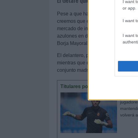
El Getafe quiere pescar en la Rom
I want t
or app.
Pese a que hace unos días Ángel Tor
I want t
creemos que es suficiente para salva
mercado de invierno. Marcos Benito (E
I want t
azulones en dos futbolistas de la R
authenti
Borja Mayoral y Gonzalo Villar.
El delantero, propiedad aún del Real 
mientras que el centrocampista aún n
conjunto madrileño como cedidos.
Titulares por sorpresa en la jor
Hubo muc
jugadore
mantendr
volverá a