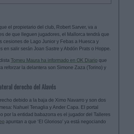
ue el propietario del club, Robert Sarver, va a
es de que lleguen jugadores, el Mallorca tendrá que
 las cesiones de Lago Junior y Febas a Huesca y
s en salir serán Joan Sastre y Abdón Prats o Hoppe.
odista
Tomeu Maura ha informado en OK Diario
que
a reforzar la delantera son Simone Zaza (Torino) y
ateral derecho del Alavés
derecho debido a la baja de Ximo Navarro y son dos
mesa: Nahuel Tenaglia y Ander Capa. El portal
o por la entidad babazorra es el jugador del Talleres
eo
apuntan a que ‘El Glorioso’ ya está negociando