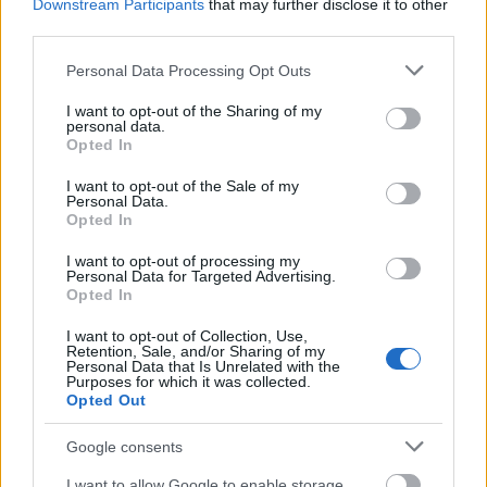
Downstream Participants
that may further disclose it to other
third parties.
Antonio Sanabria (Betis, delantero,
Please note that this website/app uses one or more Google
Personal Data Processing Opt Outs
2.600.000, 59 puntos) → Torino
services and may gather and store information including but
not limited to your visit or usage behaviour. You may click to
I want to opt-out of the Sharing of my
personal data.
El Betis va a aligerar su delantera en las próximas horas.
grant or deny consent to Google and its third-party tags to
Opted In
use your data for below specified purposes in below Google
Según indica
El Desmarque
, el club verdiblanco ha cerrado
consent section.
el traspaso del paraguayo Antonio Sanabria al Torino por 7
I want to opt-out of the Sale of my
Personal Data.
millones de euros y otros 3 en función de objetivos.
Opted In
Sanabria había disputado hasta la fecha 16 partidos de Liga
I want to opt-out of processing my
Personal Data for Targeted Advertising.
con el Betis (10 como titular) en los que anotó 3 goles y
Opted In
sumó 59 puntos Comunio. Su salida deja a Borja Iglesias,
Loren Morón y Juanmi como los delanteros con los que
I want to opt-out of Collection, Use,
Retention, Sale, and/or Sharing of my
tendrá que tirar Pellegrini en Liga y Copa.
Personal Data that Is Unrelated with the
Purposes for which it was collected.
Kenan Kodro (Athletic, delantero, 570.000,
Opted Out
15 puntos) → Valladolid
Google consents
I want to allow Google to enable storage
El Real Valladolid sigue peinando el mercado en busca de