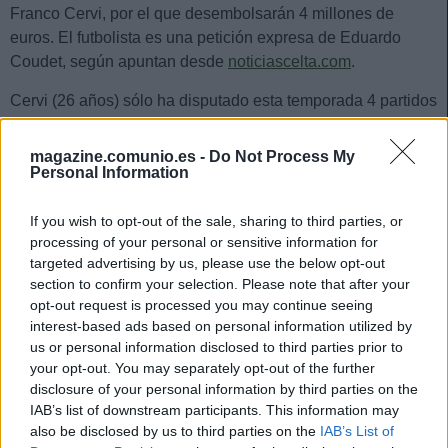
Franco Cervi, por el que desembolsarán 4 millones de
euros. El futbolista es una petición expresa de Eduardo
Coudet, según apuntan desde
noticiascelta.com
.
Cervi (26 años) sólo ha disputado esta temporada 4 partidos
de Liga NOS con el Benfica, ya que no contaba para su
entrenador Jorge Jesús. En Vigo espera volver a recuperar
magazine.comunio.es -
Do Not Process My
Personal Information
el nivel que le llevó a ser internacional con la Selección
Argentina.
If you wish to opt-out of the sale, sharing to third parties, or
processing of your personal or sensitive information for
Jornada 21: recomendaciones de compra por menos
targeted advertising by us, please use the below opt-out
de 1 millón
section to confirm your selection. Please note that after your
¿Necesitas un defensa o
opt-out request is processed you may continue seeing
centrocampista barato para
interest-based ads based on personal information utilized by
completar tu alineación? Te
us or personal information disclosed to third parties prior to
traemos 5 recomendaciones de
your opt-out. You may separately opt-out of the further
compra por menos de 1 millón que
disclosure of your personal information by third parties on the
probablemente jueguen y sumen
IAB’s list of downstream participants. This information may
puntos en la jornada 21.
also be disclosed by us to third parties on the
IAB’s List of