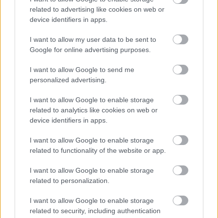
related to advertising like cookies on web or
delantero para suplir la baja de larga duración de Marcos
device identifiers in apps.
André. Tras descartar la opción de traer de vuelta a Sekou
Gassama, cedido en el Fuenlabrada y actualmente
I want to allow my user data to be sent to
lesionado, el club blanquivioleta ha puesto sus ojos en
Google for online advertising purposes.
Kenan Kodro, quien no está teniendo oportunidades en el
Athletic.
I want to allow Google to send me
personalized advertising.
Así lo afirma el medio
El Desmarque
, quien da por hecho la
I want to allow Google to enable storage
operación e incluso especula que podría estar disponible
related to analytics like cookies on web or
para el partido del viernes contra el Huesca. Kodro sólo ha
device identifiers in apps.
disputado tres encuentros de Liga con el Athletic en
2020/21, en los que anotó un gol.
I want to allow Google to enable storage
related to functionality of the website or app.
I want to allow Google to enable storage
related to personalization.
I want to allow Google to enable storage
related to security, including authentication