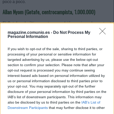
poco a poco.
Allan Nyom (Getafe, centrocampista, 1.000.000)
El Getafe sale últimamente a expulsión por jornada y ante el
Atlético uno de sus jugadores vio una nueva tarjeta roja, la
magazine.comunio.es -
Do Not Process My
quinta en los últimos siete partidos. En esta ocasión, el
Personal Information
expulsado fue Allan Romeo Nyom por una fea entrada a
Renan Lodi. -4 puntos y baja la próxima jornada. El
If you wish to opt-out of the sale, sharing to third parties, or
camerunés no tiene un valor de mercado alto, pero sus
processing of your personal or sensitive information for
targeted advertising by us, please use the below opt-out
puntuaciones son muy flojas: 8 puntos en los 7 partidos que
section to confirm your selection. Please note that after your
ha jugado en la segunda vuelta. ¡A Computer!
opt-out request is processed you may continue seeing
interest-based ads based on personal information utilized by
Los jugadores más destacados del Alavés de
us or personal information disclosed to third parties prior to
Abelardo
your opt-out. You may separately opt-out of the further
disclosure of your personal information by third parties on the
4 puntos de 24. La segunda etapa
IAB’s list of downstream participants. This information may
de Abelardo en el banquillo del
also be disclosed by us to third parties on the
IAB’s List of
Alavés no está siendo fructífera y
Downstream Participants
that may further disclose it to other
el conjunto vitoriano está en
third parties.
puestos de descenso. La mala