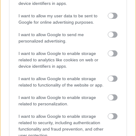
device identifiers in apps.
El gallego salió desde el banquillo en el encuentro que
I want to allow my user data to be sent to
midió a su equipo ante el Cádiz, disputando 27 minutos en
Google for online advertising purposes.
los que apenas intervino en el juego. Tras dicha actuación
es previsible que siga teniendo el mismo rol de suplente en
I want to allow Google to send me
personalized advertising.
los próximos encuentros de los vitorianos, lo que le
convierte un jugador poco útil. Lleva cuatro partidos
I want to allow Google to enable storage
seguidos sumando 2 puntos, una cifra baja para un
related to analytics like cookies on web or
futbolista de 6,6 millones de valor que cotiza a la baja.
device identifiers in apps.
¿Aún no juegas a Comunio? Regístrate, ¡gratis!
I want to allow Google to enable storage
related to functionality of the website or app.
I want to allow Google to enable storage
related to personalization.
I want to allow Google to enable storage
related to security, including authentication
functionality and fraud prevention, and other
user protection.