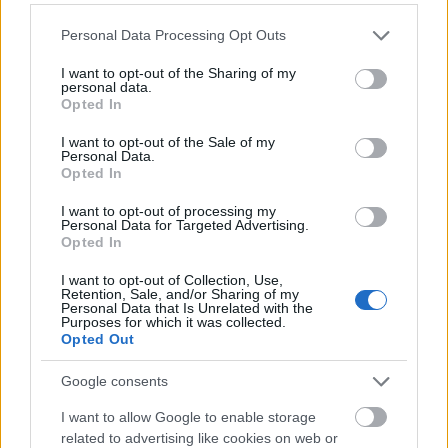
dinámica de los vitorianos está
Please note that this website/app uses one or more Google
Personal Data Processing Opt Outs
siendo un problema también en
services and may gather and store information including but
Comunio. Repasamos los
not limited to your visit or usage behaviour. You may click to
I want to opt-out of the Sharing of my
jugadores más destacados del
personal data.
grant or deny consent to Google and its third-party tags to
Alavés desde la llegada del técnico
Opted In
use your data for below specified purposes in below Google
asturiano.
consent section.
I want to opt-out of the Sale of my
Personal Data.
Opted In
Joao Félix (Atlético, delantero, 8.860.000)
I want to opt-out of processing my
Personal Data for Targeted Advertising.
El luso volvió a ser suplente por tercera vez en los últimos
Opted In
cuatro partidos y por undécima vez en lo que va de curso. El
I want to opt-out of Collection, Use,
fichaje más caro de la historia del Atlético ha hecho 2
Retention, Sale, and/or Sharing of my
Personal Data that Is Unrelated with the
puntos en cinco de sus últimas nueve apariciones, bajas
Purposes for which it was collected.
puntuaciones para un jugador de 8,8 millones de precio. Y
Opted Out
encima será baja por sanción en la jornada 28. Si has
perdido la confianza en él, no dudes en mandarle a
Google consents
Computer y fichar otro jugador de más garantías.
I want to allow Google to enable storage
related to advertising like cookies on web or
Lucas Pérez (Alavés, delantero, 6.600.000)