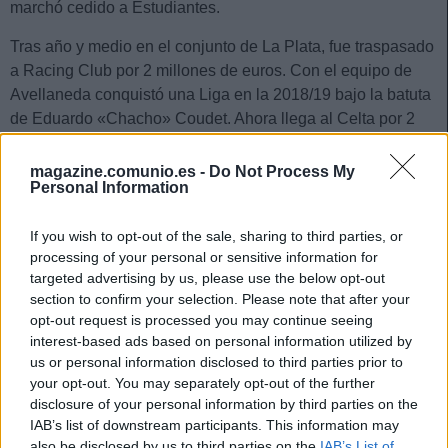
marchó cedido a Estudiantes.
Tras año y medio en el conjunto de La Plata, fue traspasado
a Racing Club por 2 millones de euros. Con el equipo de
Avellaneda conquistó una Liga en la 2018/19 bajo la batuta
de Eduardo «Chacho» Coudet. Ahora llega al Celta por 2
temporadas y media.
magazine.comunio.es -
Do Not Process My
Personal Information
Actualidad Comunio: ¿Olaza fuera del Celta? ¿Papu
al Sevilla?
If you wish to opt-out of the sale, sharing to third parties, or
Queda poco para cerrarse el
processing of your personal or sensitive information for
mercado de invierno y los rumores
targeted advertising by us, please use the below opt-out
no cesan. Olaza puede tener pie y
section to confirm your selection. Please note that after your
medio fuera del Celta, mientras
opt-out request is processed you may continue seeing
que Carlos Fernández puede
interest-based ads based on personal information utilized by
cambiar de equipo y ser sustituido
us or personal information disclosed to third parties prior to
por Papu Gómez.
your opt-out. You may separately opt-out of the further
disclosure of your personal information by third parties on the
IAB’s list of downstream participants. This information may
Posición
also be disclosed by us to third parties on the
IAB’s List of