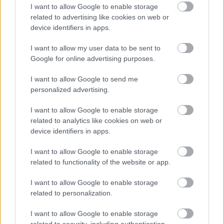
Su mejor año goleador fue 2018/19, en el que anotó 5
I want to allow Google to enable storage
tantos.
related to advertising like cookies on web or
device identifiers in apps.
Su promedio
SofaScore
en sus tres temporadas en Racing
ha sido de 6,76, 6,81 y 6,28 respectivamente, con las
I want to allow my user data to be sent to
siguientes estadísticas por encuentro: 0,8 tiros, 0,9 pases
Google for online advertising purposes.
clave, 1,9 regates, 1,4 entradas, 39% en duelos ganados,
I want to allow Google to send me
16,3 pérdidas de balón por partido y 2,13 regates recibidos.
personalized advertising.
Ganadores valor de mercado (17-23 enero): Messi, al
I want to allow Google to enable storage
alza
related to analytics like cookies on web or
Los precios siguen con su
device identifiers in apps.
tendencia estable, pero como
I want to allow Google to enable storage
siempre hubo jugadores que
related to functionality of the website or app.
aumentaron considerablemente su
cotización. Estos han sido los
I want to allow Google to enable storage
cinco ganadores de valor de
related to personalization.
mercado de los últimos 7 días (17-
23 enero).
I want to allow Google to enable storage