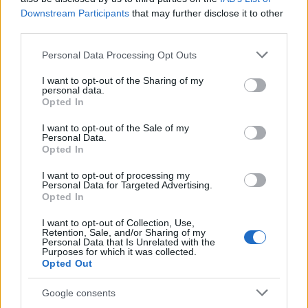
Downstream Participants
that may further disclose it to other
Solari es un centrocampista que suele jugar de interior
third parties.
derecho, aunque también puede jugar más centrado o
Please note that this website/app uses one or more Google
Personal Data Processing Opt Outs
incluso de lateral si las circunstancias lo requieren. En la
services and may gather and store information including but
posición de interior es dónde jugó en Racing a las órdenes
not limited to your visit or usage behaviour. You may click to
I want to opt-out of the Sharing of my
personal data.
de Coudet y probablemente esa sea su demarcación
grant or deny consent to Google and its third-party tags to
Opted In
habitual en el Celta.
use your data for below specified purposes in below Google
consent section.
I want to opt-out of the Sale of my
Brais Méndez es el jugador celtiña que está ocupando la
Personal Data.
Opted In
posición de interior derecho, aunque en alguna ocasión
más adelantado, dejando el puesto de interior a Fran
I want to opt-out of processing my
Beltrán o Miguel Baeza. Solari es un futbolista distinto a
Personal Data for Targeted Advertising.
Opted In
Brais, de menos calidad y ataque, pero más intenso en la
presión y con más sacrificio sin balón.
I want to opt-out of Collection, Use,
Retention, Sale, and/or Sharing of my
Estadísticas
Personal Data that Is Unrelated with the
Purposes for which it was collected.
Opted Out
Solari ha jugado un total de 125 partidos en la Superliga
Argentina, marcando 15 goles y repartiendo 23 asistencias.
Google consents