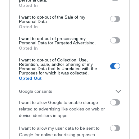
Pronóstico Comunio Magazine
: Arzamendia llega al
grant or deny consent to Google and its third-party tags to
Opted In
use your data for below specified purposes in below Google
Cádiz para completar el lateral izquierdo, una posicion en la
consent section.
que Pacha Espino no tenía competencia. El jugador
I want to opt-out of the Sale of my
Personal Data.
uruguayo se ha ganado a pulso la vitola de titular en las
Opted In
últimas temporadas y debería conservar el puesto, por lo
I want to opt-out of processing my
que el paraguayo será su suplente salvo que mejore el
Personal Data for Targeted Advertising.
rendimiento del «Pacha» cuando le toque participar. Por
Opted In
ahora, no parece un fichaje recomendable para Comunio.
I want to opt-out of Collection, Use,
Retention, Sale, and/or Sharing of my
Personal Data that Is Unrelated with the
Bigas y Enzo Roco al Elche: ¿cambios en el centro
Purposes for which it was collected.
de la defensa?
Opted Out
El Elche ha hecho oficial la
Google consents
contratación de los defensas
Pedro Bigas y Enzo Roco.
I want to allow Google to enable storage
Analizamos la llegada de estos
related to advertising like cookies on web or
dos jugadores al equipo de Fran
device identifiers in apps.
Escribá y su potencial en
Comunio.
I want to allow my user data to be sent to
Google for online advertising purposes.