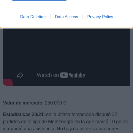
Data Deletion
Data Access
Privacy Policy
Valor de mercado
: 250.000 €
Estadísticas 20/21
: en la última temporada disputó 32
partidos en la liga de Montenegro en la que marcó 10 goles
y repartió una asistencia. No hay datos de valoraciones