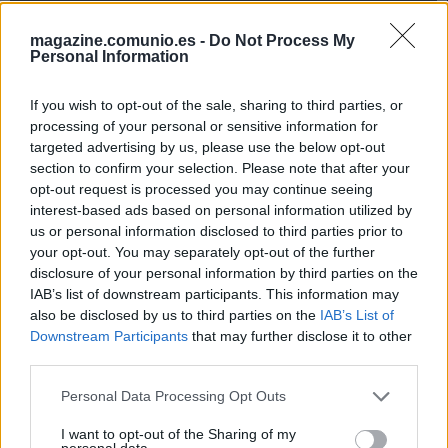
magazine.comunio.es -
Do Not Process My
Personal Information
If you wish to opt-out of the sale, sharing to third parties, or
processing of your personal or sensitive information for
targeted advertising by us, please use the below opt-out
section to confirm your selection. Please note that after your
Valor de mercado
: el valor actual de Arzamendia es de
opt-out request is processed you may continue seeing
530.000 €, cuarto defensa cadista más caro tras Fali, Iza
interest-based ads based on personal information utilized by
us or personal information disclosed to third parties prior to
Carcelén y su máxima competencia en el puesto, Pacha
your opt-out. You may separately opt-out of the further
Espino.
disclosure of your personal information by third parties on the
IAB’s list of downstream participants. This information may
Estadísticas 20/21
: Arzamendia disputó 10 partidos del
also be disclosed by us to third parties on the
IAB’s List of
torneo Apertura 2021 con Cerro Porteño, en los que anotó 2
Downstream Participants
that may further disclose it to other
goles. También participó en 6 encuentros de la Copa
third parties.
Libertadores 2021, con una valoración media en
SofaScore
de 6,88. Además, jugó 4 de la presente Copa América con
Please note that this website/app uses one or more Google
Personal Data Processing Opt Outs
services and may gather and store information including but
6,65 de promedio en SofaScore.
not limited to your visit or usage behaviour. You may click to
I want to opt-out of the Sharing of my
personal data.