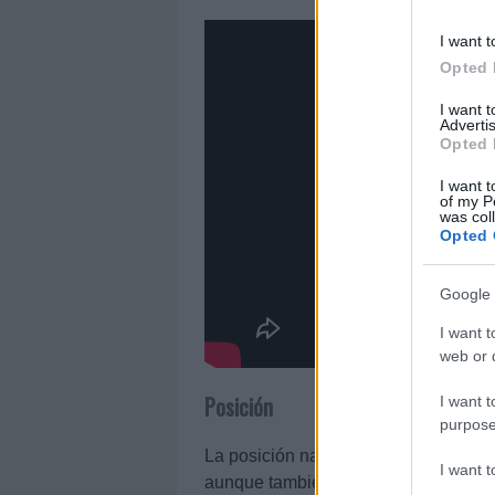
I want t
Opted 
I want 
Advertis
Opted 
I want t
of my P
was col
Opted 
Google 
I want t
web or d
Posición
I want t
purpose
La posición natural de Danjuma es l
I want 
aunque también puede jugar más cent