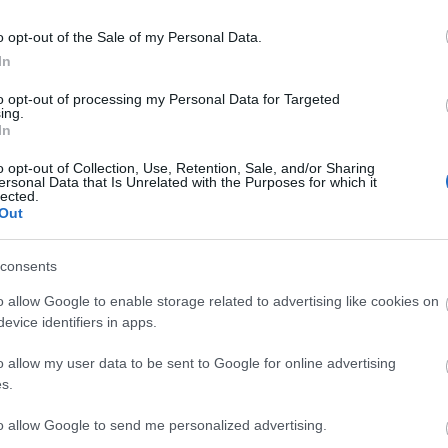
o opt-out of the Sale of my Personal Data.
In
to opt-out of processing my Personal Data for Targeted
ing.
In
o opt-out of Collection, Use, Retention, Sale, and/or Sharing
ersonal Data that Is Unrelated with the Purposes for which it
lected.
Out
consents
o allow Google to enable storage related to advertising like cookies on
evice identifiers in apps.
o allow my user data to be sent to Google for online advertising
s.
a banda izquierda, jugando a pierna cambiada,
to allow Google to send me personalized advertising.
rado. Emery pidió un jugador específico para el