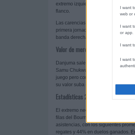
extremo izquierdo y así tener un juga
I want t
flanco.
web or d
Las carencias del Villarreal en los 
I want t
primera jornada de Liga. Con Chukw
or app.
banda derecha y reubicó a Alberto M
I want t
Valor de mercado
I want t
Danjuma sale en Comunio con un preci
authenti
Samu Chukwueze (2,7 millones), un j
juego pero con menos gol. Probablem
su valor suba considerablemente, co
Estadísticas 20/21
El extremo neerlandés se salió la p
filas del Bournemouth. Disputó 33 par
asistencias, con los siguientes prome
regates y 44% en duelos ganados. 