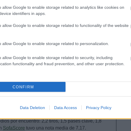
dor de un perfil similar a Chukwueze en el otro
o allow Google to enable storage related to analytics like cookies on
evice identifiers in apps.
extremos quedaron patentes en la Supercopa y la
o allow Google to enable storage related to functionality of the website
ueze lesionado, Emery apostó por Yeremi Pino en la
oreno en la izquierda.
o allow Google to enable storage related to personalization.
o allow Google to enable storage related to security, including
o inicial de 3 millones de euros, muy similar al de
cation functionality and fraud prevention, and other user protection.
ugador parecido en cuanto a características de
ente reciba muchas pujas al ser un nuevo fichaje y
mo ya ocurriera con Boulaye Dia.
CONFIRM
asada temporada en el Championship inglés en las
Data Deletion
Data Access
Privacy Policy
tidos en los que anotó 15 goles y repartió 7
dios por encuentro: 2,2 tiros, 1,5 pases clave, 1,8
En
SofaScore
tuvo una nota media de 7,17.