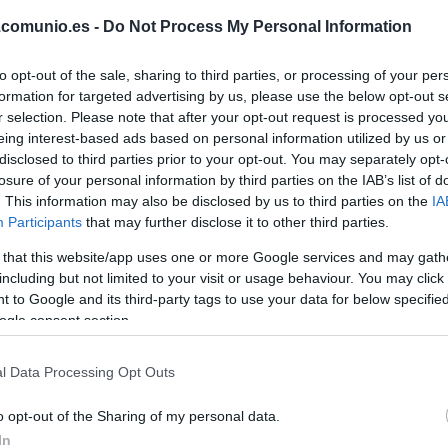
.comunio.es -
Do Not Process My Personal Information
to opt-out of the sale, sharing to third parties, or processing of your per
 profesional en el segundo equipo del PSV
formation for targeted advertising by us, please use the below opt-out s
 el NEC Nijmegen para jugar en el filial, pero
r selection. Please note that after your opt-out request is processed y
e en un duelo ante el PSV.
eing interest-based ads based on personal information utilized by us or
disclosed to third parties prior to your opt-out. You may separately opt-
con el NEC, llamó la atención de varios clubes
losure of your personal information by third parties on the IAB’s list of
 al Brujas por 1 millón de euros. Sólo estuvo una
. This information may also be disclosed by us to third parties on the
IA
ue en agosto de 2019 fue fichado por el Bournemouth
Participants
that may further disclose it to other third parties.
 that this website/app uses one or more Google services and may gath
including but not limited to your visit or usage behaviour. You may click 
apenas jugó y no pudo evitar el descenso de su
 to Google and its third-party tags to use your data for below specifi
, en 2020/21, fue uno de los mejores jugadores de
ogle consent section.
. El Villarreal ha apostado fuerte por él y ha pagado
 hasta 2026.
l Data Processing Opt Outs
soluto por Países Bajos y ya ha jugado dos partidos
a selección europea pese a nacer en Nigeria y tener
o opt-out of the Sharing of my personal data.
o africano.
In