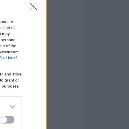
sonal or
ection to
ou may
 personal
out of the
 downstream
B’s List of
er and store
to grant or
ed purposes