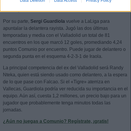
Data Deletion
Data Access
Privacy Policy
junto a Catena, desplazando a Saveljich al banquillo. Sale
con un precio de 500.000 €.
Por su parte,
Sergi Guardiola
vuelve a LaLiga para
apuntalar la delantera rayista. Jugó las dos últimas
temporadas y media con el Valladolid un total de 81
encuentros en los que marcó 12 goles, promediando 4,24
puntos Comunio por encuentro. Puede jugar de delantero o
segunda punta en el esquema 4-2-3-1 de Iraola.
La principal competencia del ex del Valladolid será Randy
Nteka, quien está siendo usado como delantero, a la espera
de lo que pase con Falcao. Si el «Tigre» aterriza en
Vallecas, Guardiola podría ver reducida su importancia en el
equipo. Aún así, cuesta 1,2 millones, un precio bajo para un
jugador que probablemente tenga minutos todas las
jornadas.
¿Aún no juegas a Comunio? Regístrate, ¡gratis!