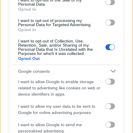
I want to opt-out of the Sale of my
Florentino Luís
es un prometedor mediocentro de 22 años
Personal Data.
que aterriza en Getafe cedido por el Benfica. El curso
Opted In
pasado estuvo en el Mónaco y apenas tuvo oportunidades
I want to opt-out of processing my
(9 partidos en la Ligue 1). Las dos temporadas anteriores
Personal Data for Targeted Advertising.
Opted In
jugó 21 partidos en total con el Benfica en la Primeira Liga,
promediando un 7,11 de nota
SofaScore
.
I want to opt-out of Collection, Use,
Retention, Sale, and/or Sharing of my
El internacional sub-21 portugués destaca por su físico y
Personal Data that Is Unrelated with the
Purposes for which it was collected.
capacidad para recuperar balones. Maksimovic y Arambarri
Opted Out
son fijos en el doble pivote para Míchel, por lo que, salvo
sorpresa, será suplente. Su valor es de 1 millón, puede ser
Google consents
un buen jugador para especular, pero no con vistas a
I want to allow Google to enable storage
mantener en la plantilla a corto/medio plazo.
related to advertising like cookies on web or
device identifiers in apps.
Análisis últimos fichajes: ¡Griezmann regresa al
Atlético!
I want to allow my user data to be sent to
Google for online advertising purposes.
El último día de mercado de
fichajes fue una auténtica locura:
I want to allow Google to send me
Griezmann volvió al Atlético, Luuk
personalized advertising.