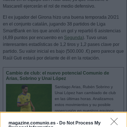
Mascarell ejercerán el rol de medio defensivo.
El ex jugador del Girona hizo una buena temporada 20/21
en el conjunto catalán, jugando 38 partidos de Liga
SmartBank en los que anotó un gol y repartió 6 asistencias
(4,89 puntos por encuentro en
Segunda
). Tuvo unas
interesantes estadísticas de 1,2 tiros y 1,2 pases clave por
partido. Su valor inicial es bajo (500.000 .€) pero parece que
Raúl Guti estará por delante de él en la rotación.
Cambio de club: el nuevo potencial Comunio de
Arias, Sobrino y Unai López
Santiago Arias, Rubén Sobrino y
Unai López han cambiado de club
en las últimas horas. Analizamos
estos movimientos y su posible
repercusión en nuestros equipos
de Comunio.
magazine.comunio.es -
Do Not Process My