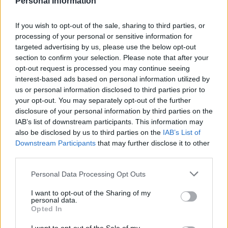
Personal Information
Getafe: Florentino Luís y Jonathan Silva, últimas
If you wish to opt-out of the sale, sharing to third parties, or
incorporaciones
processing of your personal or sensitive information for
targeted advertising by us, please use the below opt-out
El verano del Getafe ha sido muy movido, con altas y bajas
section to confirm your selection. Please note that after your
opt-out request is processed you may continue seeing
hasta el último día.
Cucurella
finalmente se marchó al
interest-based ads based on personal information utilized by
Brighton por 18 millones de euros y el club azulón incorporó
us or personal information disclosed to third parties prior to
a Jonathan Silva para cubrir su baja y también al portugués
your opt-out. You may separately opt-out of the further
Florentino Luís para apuntalar su centro del campo.
disclosure of your personal information by third parties on the
IAB’s list of downstream participants. This information may
Jonathan Silva
llega procedente del Leganés en un
also be disclosed by us to third parties on the
IAB’s List of
traspaso de 2,6 millones de euros. Cuenta con experiencia
Downstream Participants
that may further disclose it to other
en Primera, ya que jugó con los pepineros 63 partidos entre
third parties.
las temporadas 18/19 y 19/20 en los que promedió 4,41
Please note that this website/app uses one or more Google
Personal Data Processing Opt Outs
puntos en Comunio. Competirá con Mathias Olivera para el
services and may gather and store information including but
puesto de lateral izquierdo, aunque también puede jugar
not limited to your visit or usage behaviour. You may click to
I want to opt-out of the Sharing of my
más adelantado. Su precio inicial es de 500.000 euros y en
personal data.
grant or deny consent to Google and its third-party tags to
Opted In
principio será el recambio del uruguayo.
use your data for below specified purposes in below Google
consent section.