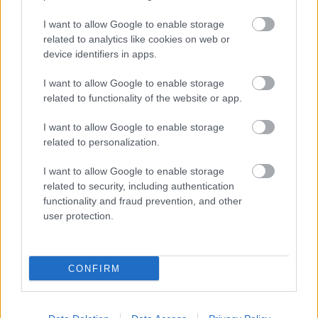
de Jong se marchó cedido al
Barcelona, Yangel Herrera y
I want to allow Google to enable storage
Jeison Murillo volvieron a LaLiga...
related to analytics like cookies on web or
Analizamos estos movimientos en
device identifiers in apps.
clave Comunio.
I want to allow Google to enable storage
related to functionality of the website or app.
Rayo: Maras refuerza la defensa y Sergi Guardiola, la
delantera
I want to allow Google to enable storage
related to personalization.
A falta de que se confirme el fichaje de Radamel Falcao, el
I want to allow Google to enable storage
Rayo cerró el mercado estival con las incorporaciones del
related to security, including authentication
defensa Nikola Maras, cedido por el Almería, y el delantero
functionality and fraud prevention, and other
Sergi Guardiola, cedido por el Real Valladolid.
user protection.
El serbio
Nikola Maras
(25 años) militó las dos últimas
temporadas en el Almería, jugando un total de 66 partidos
CONFIRM
con 3 goles en su haber y 4,42 puntos de media en
comuniodesegunda.es
. Es un central fiable en los duelos y
despejes y probablemente sea titular en la zaga vallecana