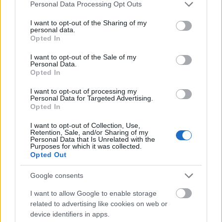
Please note that this website/app uses one or more Google
Personal Data Processing Opt Outs
jugadores Saúl o Lemar, ya que Marcos Llorente y Koke son
services and may gather and store information including but
fijos en el esquema de Simeone.
not limited to your visit or usage behaviour. You may click to
I want to opt-out of the Sharing of my
personal data.
grant or deny consent to Google and its third-party tags to
Valor de mercado
Opted In
use your data for below specified purposes in below Google
consent section.
I want to opt-out of the Sale of my
El medio argentino aparece en Comunio con un precio
Personal Data.
Opted In
inicial de 4.000.000 €. Su valor actual es inferior al de otros
centrocampistas rojiblancos como Marcos Llorente, Saúl,
I want to opt-out of processing my
Personal Data for Targeted Advertising.
Koke y Yannick Carrasco. Probablemente suba
Opted In
rápidamente al ser un nuevo fichaje en LaLiga.
I want to opt-out of Collection, Use,
Estadísticas 20/21
Retention, Sale, and/or Sharing of my
Personal Data that Is Unrelated with the
Purposes for which it was collected.
La temporada pasada disputó 36 partidos con Udinese en
Opted Out
los que anotó 9 goles y dio 9 asistencias, promediando una
Google consents
nota de 7,53 en
SofaScore
, la segunda más alta entre los
jugadores de la Serie A, sólo superado por Lorenzo Insigne.
I want to allow Google to enable storage
related to advertising like cookies on web or
Estas han sido sus estadísticas por partido en las cinco
device identifiers in apps.
temporadas que ha jugado en Udine: 2 tiros, 2,1 pases