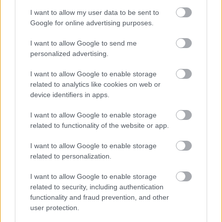
clave, 1,3 entradas, 53% en duelos ganados. En las tres
I want to allow my user data to be sent to
últimas campañas de
comunio.it
sumó 191, 201 y 230
Google for online advertising purposes.
puntos respectivamente.
I want to allow Google to send me
personalized advertising.
I want to allow Google to enable storage
related to analytics like cookies on web or
device identifiers in apps.
I want to allow Google to enable storage
related to functionality of the website or app.
I want to allow Google to enable storage
related to personalization.
I want to allow Google to enable storage
related to security, including authentication
functionality and fraud prevention, and other
user protection.
Ver esta publicación en Instagram