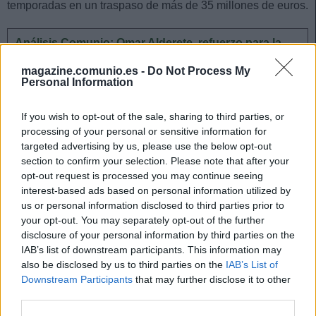
temporadas en un traspaso de más de 35 millones de euros.
Análisis Comunio: Omar Alderete, refuerzo para la
defensa del nuevo Valencia de Bordalás
magazine.comunio.es -
Do Not Process My
El Valencia ha hecho oficial la
Personal Information
llegada del primer fichaje de la era
Bordalás. Se trata del defensa
If you wish to opt-out of the sale, sharing to third parties, or
paraguayo Omar Alderete, quien
processing of your personal or sensitive information for
llega cedido con opción de compra
targeted advertising by us, please use the below opt-out
desde el Hertha de Berlín. ¿Qué
section to confirm your selection. Please note that after your
podemos esperar de él en
opt-out request is processed you may continue seeing
Comunio?
interest-based ads based on personal information utilized by
us or personal information disclosed to third parties prior to
your opt-out. You may separately opt-out of the further
Posición
disclosure of your personal information by third parties on the
IAB’s list of downstream participants. This information may
Rodrigo de Paul puede jugar en cualquier posición del
also be disclosed by us to third parties on the
IAB’s List of
centro del campo, ya sea como mediocentro posicional,
Downstream Participants
that may further disclose it to other
third parties.
interior o mediapunta. En el Atlético posiblemente juegue de
interior, en el puesto que solían ocupar en el once titular