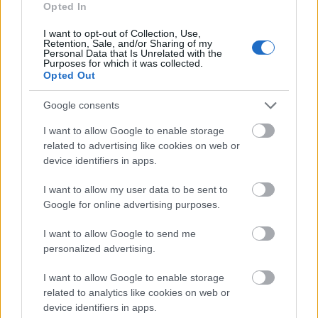
goles y errado 8 oportunidades. Si el delantero gallego llega
Opted In
a estar un poco más acertado, habría sumado algún punto
I want to opt-out of Collection, Use,
más a los 131 que tiene en la temporada.
Retention, Sale, and/or Sharing of my
Personal Data that Is Unrelated with the
Purposes for which it was collected.
Otros dos futbolistas que se están mostrando muy erráticos
Opted Out
de cara a puerta son dos centrocampistas del Athletic: Iker
Muniain y Álex Berenguer. El capitán rojiblanco ha anotado
Google consents
3 goles en lo que llevamos de temporada y perdido 7
I want to allow Google to enable storage
ocasiones claras, mientras que Berenguer ha fallado 7 para
related to advertising like cookies on web or
haber marcado tan sólo un gol. Esto explica las bajas
device identifiers in apps.
valoraciones del extremo, quien promedia 3,26 puntos.
I want to allow my user data to be sent to
Tampoco están nada acertados esta temporada Lucas
Google for online advertising purposes.
Pérez y
Ante Budimir
. Ambos han fallado 6 ocasiones
claras y tan sólo han marcado 2 goles en 18 y 21
I want to allow Google to send me
lanzamientos respectivamente. Esta falta de acierto está
personalized advertising.
ligadas a sus puntuaciones, inferiores a los 3,5 puntos por
I want to allow Google to enable storage
encuentro.
related to analytics like cookies on web or
device identifiers in apps.
Clasificación de LaLiga vs Puntos Comunio: los más