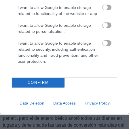
y menos favorecidos
I want to allow Google to enable storage
related to functionality of the website or app.
En la clasificación de LaLiga, el
Villarreal pelea por entrar en
I want to allow Google to enable storage
Champions, mientras que
related to personalization.
Comunio sería subcampeón. El
total de puntos Comunio también
I want to allow Google to enable storage
muestra las razones de la mala
related to security, including authentication
temporada de Alavés y Levante.
functionality and fraud prevention, and other
user protection.
Joselu y Juanmi, letales
CONFIRM
Si bien hay delanteros que fallan goles de los que marcan,
hay otros que tienen una eficacia asombrosa. Es el caso de
Joselu y Juanmi Jiménez, quienes han anotado 12 tantos y
Data Deletion
Data Access
Privacy Policy
fallado tan sólo 3 ocasiones claras. Bien es cierto que el
delantero del Alavés ha marcado la mitad de sus goles de
penalti, pero el delantero bético anotó todos sus dianas en
jugada y tiene una de las tasas de conversión más altas del