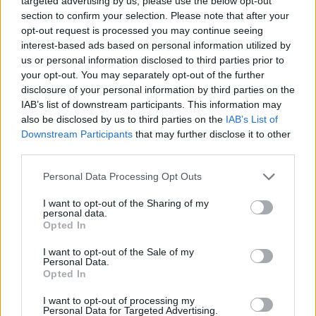
targeted advertising by us, please use the below opt-out
remates.
section to confirm your selection. Please note that after your
opt-out request is processed you may continue seeing
interest-based ads based on personal information utilized by
Actualidad Comunio: ¡La última hora de la jornada
us or personal information disclosed to third parties prior to
26!
your opt-out. You may separately opt-out of the further
Diego Carlos se lesionó en la
disclosure of your personal information by third parties on the
Europa League, mientras que
IAB’s list of downstream participants. This information may
Januzaj recayó de sus problemas
also be disclosed by us to third parties on the
IAB’s List of
musculares. Repasamos las
Downstream Participants
that may further disclose it to other
noticias de última hora de la
third parties.
jornada 26 para que puedas
confeccionar tu equipo Comunio
Please note that this website/app uses one or more Google
Personal Data Processing Opt Outs
de la mejor forma posible.
services and may gather and store information including but
not limited to your visit or usage behaviour. You may click to
I want to opt-out of the Sharing of my
personal data.
grant or deny consent to Google and its third-party tags to
Opted In
La falta de puntería de Mina, Lucas Pérez y Budimir
use your data for below specified purposes in below Google
consent section.
I want to opt-out of the Sale of my
Personal Data.
Además de Rafa Mir o Memphis, hay bastante jugadores
Opted In
que tienen en su casillero más ocasiones falladas que goles
I want to opt-out of processing my
anotados. Un ejemplo es
Santi Mina
, quien ha anotado 7
Personal Data for Targeted Advertising.