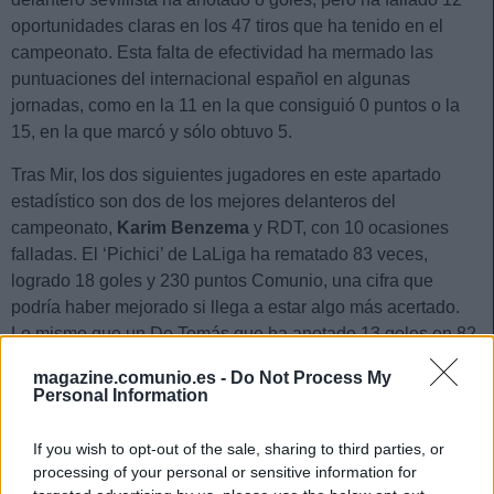
oportunidades claras en los 47 tiros que ha tenido en el
campeonato. Esta falta de efectividad ha mermado las
puntuaciones del internacional español en algunas
jornadas, como en la 11 en la que consiguió 0 puntos o la
15, en la que marcó y sólo obtuvo 5.
Tras Mir, los dos siguientes jugadores en este apartado
estadístico son dos de los mejores delanteros del
campeonato,
Karim Benzema
y RDT, con 10 ocasiones
falladas. El ‘Pichici’ de LaLiga ha rematado 83 veces,
logrado 18 goles y 230 puntos Comunio, una cifra que
podría haber mejorado si llega a estar algo más acertado.
Lo mismo que un De Tomás que ha anotado 13 goles en 82
lanzamientos.
magazine.comunio.es -
Do Not Process My
Personal Information
Memphis Depay y Vinícius Júnior, con 9 ocasiones claras
falladas cada uno, completan el top 5 de «los más fallones».
If you wish to opt-out of the sale, sharing to third parties, or
El neerlandés, baja desde la jornada 20, ha anotado 8 goles
processing of your personal or sensitive information for
en 43 tiros, mientras que el brasileño ha marcado 13 en 60