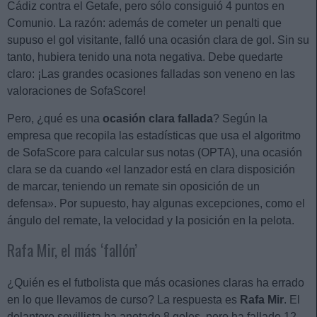
Cádiz contra el Getafe, pero sólo consiguió 4 puntos en
Comunio. La razón: además de cometer un penalti que
supuso el gol visitante, falló una ocasión clara de gol. Sin su
tanto, hubiera tenido una nota negativa. Debe quedarte
claro: ¡Las grandes ocasiones falladas son veneno en las
valoraciones de SofaScore!
Pero, ¿qué es una
ocasión clara fallada
? Según la
empresa que recopila las estadísticas que usa el algoritmo
de SofaScore para calcular sus notas (OPTA), una ocasión
clara se da cuando «el lanzador está en clara disposición
de marcar, teniendo un remate sin oposición de un
defensa». Por supuesto, hay algunas excepciones, como el
ángulo del remate, la velocidad y la posición en la pelota.
Rafa Mir, el más ‘fallón’
¿Quién es el futbolista que más ocasiones claras ha errado
en lo que llevamos de curso? La respuesta es
Rafa Mir
. El
delantero sevillista ha anotado 8 goles, pero ha fallado 12