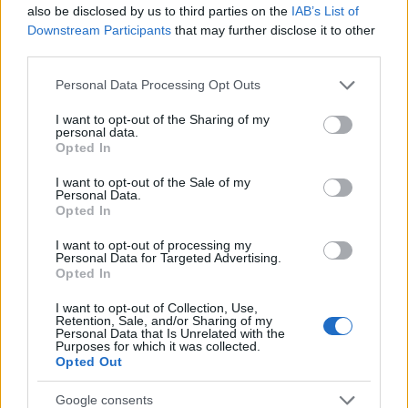
Bryan es un jugador recomendable en Comunio por su
also be disclosed by us to third parties on the
IAB’s List of
Downstream Participants
that may further disclose it to other
capacidad para acumular estadísticas positivas en regates,
third parties.
tiros o pases clave. Si consigue esquivar las lesiones (el
año pasado se perdió 11 partidos por ellas) y juega con
Please note that this website/app uses one or more Google
Personal Data Processing Opt Outs
asiduidad, puede llegar fácilmente a los 150 puntos.
services and may gather and store information including but
not limited to your visit or usage behaviour. You may click to
I want to opt-out of the Sharing of my
personal data.
Recomendable: 3,5/5
grant or deny consent to Google and its third-party tags to
Opted In
use your data for below specified purposes in below Google
consent section.
Análisis: los defensas más recomendables para
I want to opt-out of the Sale of my
Personal Data.
25/26
Opted In
¿Qué defensas pueden ser los
más recomendables para la nueva
I want to opt-out of processing my
Personal Data for Targeted Advertising.
temporada 25/26? Te traemos un
Opted In
análisis detallado de cómo
funcionan las valoraciones en esta
I want to opt-out of Collection, Use,
Retention, Sale, and/or Sharing of my
posición y los defensores con
Personal Data that Is Unrelated with the
mejor proyección de puntos.
Purposes for which it was collected.
Opted Out
Tajon Buchanan (Villarreal, centrocampista,
Google consents