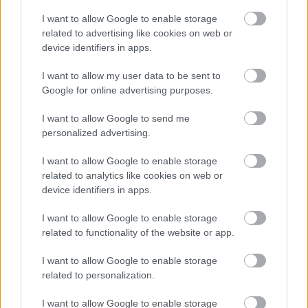
1.600.000)
I want to allow Google to enable storage
related to advertising like cookies on web or
device identifiers in apps.
El Villarreal ha incorporado en propiedad a Tajon
Buchanan, tras abonar al Inter unos 9 millones de euros
I want to allow my user data to be sent to
para hacerse con sus servicios hasta junio de 2030. El
Google for online advertising purposes.
futbolista canadiense convenció a todo el staff técnico
groguet en los 6 meses que estuvo cedido por el conjunto
I want to allow Google to send me
italiano, tanto que el club ha hecho un buen esfuerzo
personalized advertising.
económico para ficharle.
I want to allow Google to enable storage
En su anterior periplo cómo jugador amarillo, Buchanan
related to analytics like cookies on web or
device identifiers in apps.
disputó 13 partidos de LaLiga (4 cómo titular) en los que
anotó un gol, repartió un par de asistencias y logró 58
I want to allow Google to enable storage
puntos Comunio.
related to functionality of the website or app.
Con su fichaje, el Villarreal completa la posición de extremo
I want to allow Google to enable storage
derecho, en la que Marcelino ya disponía de Yeremy Pino y
related to personalization.
el polivalente Nicolás Pépé. Se espera que Buchanan
tenga el rol de futbolista de rotación en una campaña en la
I want to allow Google to enable storage