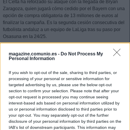
El Celta ha reforzado su ataque con la llegada de Bryan
Zaragoza, quien jugará cómo cedido por el Bayern con una
opción de compra obligatoria de 13 millones de euros al
finalizar la campaña. Es la segunda cesión consecutiva del
futbolista andaluz a un equipo de LaLiga tras su paso por
Osasuna en la 24/25.
El curso pasado disputó 27 partidos ligueros con los rojillos,
magazine.comunio.es -
Do Not Process My
en los que marcó un gol, repartió 6 asistencias y logró 148
Personal Information
puntos Comunio. En ataque tuvo unos promedios de 2,1
regates completados, 1,6 tiros y 1,3 pases clave.
If you wish to opt-out of the sale, sharing to third parties, or
processing of your personal or sensitive information for
El internacional español reforzará la posición de
targeted advertising by us, please use the below opt-out
extremo/mediapunta del conjunto gallego. Su competencia
section to confirm your selection. Please note that after your
para tener minutos en esos puestos serán Swedberg, Pablo
opt-out request is processed you may continue seeing
Durán o Iago Aspas entre otros, pero se espera que sea
interest-based ads based on personal information utilized by
titular habitual en las cambiantes alineaciones que
us or personal information disclosed to third parties prior to
presentará Claudio Giraldez en una temporada en la que
your opt-out. You may separately opt-out of the further
disclosure of your personal information by third parties on the
los celtiñas disputarán la Europa League.
IAB’s list of downstream participants. This information may