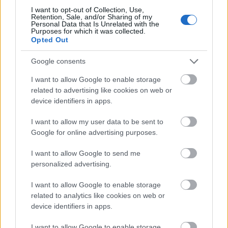
al igual que su competencia en la posición: Parejo, Pape
I want to opt-out of Collection, Use,
Retention, Sale, and/or Sharing of my
Gueye y Comesaña.
Personal Data that Is Unrelated with the
Purposes for which it was collected.
Pese a esas más que posibles rotaciones del Villarreal este
Opted Out
curso, creemos que Thomas será recomendable en
Google consents
Comunio por su experiencia y capacidad para llegar al área
rival, ganar duelos y realizar ‘tackles’. Su precio inicial es de
I want to allow Google to enable storage
2 millones y podría subir rápido al ser un jugador conocido.
related to advertising like cookies on web or
device identifiers in apps.
Recomendable: 3,5/5
I want to allow my user data to be sent to
Google for online advertising purposes.
I want to allow Google to send me
personalized advertising.
I want to allow Google to enable storage
related to analytics like cookies on web or
device identifiers in apps.
I want to allow Google to enable storage