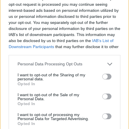
opt-out request is processed you may continue seeing
centrocampista ghanés, quien se encontraba sin equipo tras
interest-based ads based on personal information utilized by
acabar su vinculación con el Arsenal el pasado 30 de junio.
us or personal information disclosed to third parties prior to
Thomas puso fin a cinco temporadas en los ‘Gunners’, club
your opt-out. You may separately opt-out of the further
al que llegó en octubre de 2020 tras pagar al Atlético de
disclosure of your personal information by third parties on the
Madrid 50 millones de euros. Anteriormente jugó cinco
IAB’s list of downstream participants. This information may
campañas con el Atlético en LaLiga y una cómo cedido en
also be disclosed by us to third parties on the
IAB’s List of
Downstream Participants
that may further disclose it to other
Almería y Mallorca.
third parties.
El nuevo jugador groguet fue muy utilizado por Mikel Arteta
Please note that this website/app uses one or more Google
Personal Data Processing Opt Outs
el año pasado, completando 35 partidos de Premier en los
services and may gather and store information including but
que marcó 4 goles y alcanzó los 166 puntos en Comunio
not limited to your visit or usage behaviour. You may click to
I want to opt-out of the Sharing of my
personal data.
UK. Su mejor campaña en LaLiga fue la 19/20, con 200
grant or deny consent to Google and its third-party tags to
Opted In
puntos en 35 encuentros con el Atleti (3 goles).
use your data for below specified purposes in below Google
consent section.
I want to opt-out of the Sale of my
El futbolista de 32 años llega a Villarreal para potenciar el
Personal Data.
Opted In
centro del campo en una campaña en la que jugarán la
Champions. Se esperan muchas rotaciones en el
I want to opt-out of processing my
Submarino esta temporada y lo normal es que Thomas
Personal Data for Targeted Advertising.
Opted In
alterne titularidades y suplencias en el campeonato liguero,