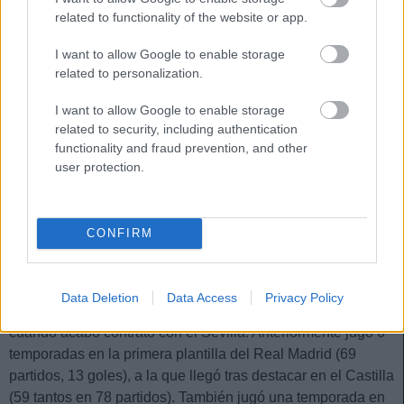
related to functionality of the website or app.
I want to allow Google to enable storage
related to personalization.
I want to allow Google to enable storage
related to security, including authentication
Mariano Díaz (Alavés, delantero, 750.000)
functionality and fraud prevention, and other
user protection.
El Alavés ha sorprendido con la incorporación de Mariano
Díaz. El delantero hispano-dominicano de 32 años estaba a
prueba con los babazorros desde hacía semanas y
CONFIRM
finalmente ha convencido a Coudet y el cuerpo técnico,
firmándole un contrato hasta junio de 2027.
Data Deletion
Data Access
Privacy Policy
El delantero llevaba sin equipo desde junio de 2024,
cuando acabó contrato con el Sevilla. Anteriormente jugó 6
temporadas en la primera plantilla del Real Madrid (69
partidos, 13 goles), a la que llegó tras destacar en el Castilla
(59 tantos en 78 partidos). También jugó una temporada en