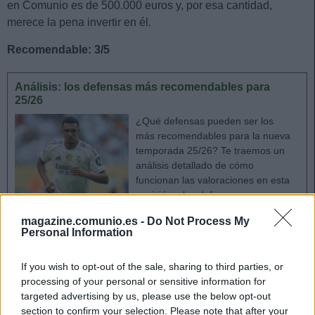
en Comunio es de 500.000 euros y, por esa cantidad,
merece la pena invertir en él.
Recomendable: 3/5
Análisis: los defensas más recomendables para
25/26
¿Qué defensas pueden ser los
más recomendables para la nueva
temporada 25/26? Te traemos un
análisis detallado de cómo
funcionan las valoraciones en esta
posición y los defensores con
mejor proyección de puntos.
magazine.comunio.es -
Do Not Process My
Personal Information
Thomas Partey (Villarreal, centrocampista,
If you wish to opt-out of the sale, sharing to third parties, or
2.000.000)
processing of your personal or sensitive information for
targeted advertising by us, please use the below opt-out
section to confirm your selection. Please note that after your
El Villarreal ha incorporado por una temporada al