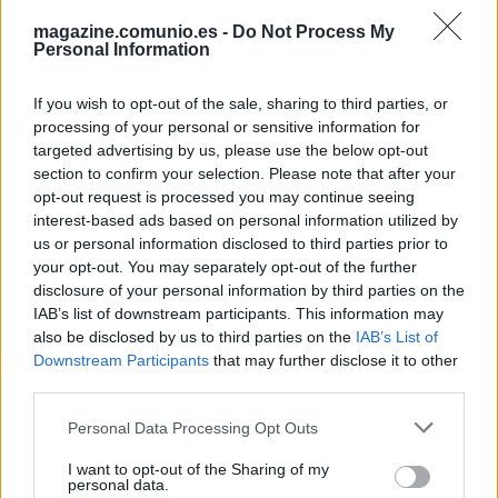
Lookman viene de disputar la Copa África con Nigeria, en la
magazine.comunio.es -
Do Not Process My
Personal Information
que ofreció un buen rendimiento, con 3 goles y 4
asistencias en cuatro partidos. Sin embargo, su rendimiento
If you wish to opt-out of the sale, sharing to third parties, or
liguero con el Atalanta esta temporada fue discreto, con 2
processing of your personal or sensitive information for
goles en 12 partidos, lejos de los 15 que anotó el curso
targeted advertising by us, please use the below opt-out
pasado.
section to confirm your selection. Please note that after your
opt-out request is processed you may continue seeing
En clave Comunio, el atacante nigeriano es un jugador
interest-based ads based on personal information utilized by
claramente recomendable por su potencial y capacidad
us or personal information disclosed to third parties prior to
goleadora. Eso sí, no destaca especialmente en porcentajes
your opt-out. You may separately opt-out of the further
de duelos o regates, por lo que dependerá en gran medida
disclosure of your personal information by third parties on the
de los goles para puntuar bien en Sofascore. Su precio
IAB’s list of downstream participants. This information may
inicial es de 4 millones de euros, una cifra que
also be disclosed by us to third parties on the
IAB’s List of
Downstream Participants
that may further disclose it to other
previsiblemente subirá con rapidez al tratarse de un
third parties.
futbolista de gran nombre.
Please note that this website/app uses one or more Google
Personal Data Processing Opt Outs
Recomendable: 4/5
services and may gather and store information including but
not limited to your visit or usage behaviour. You may click to
I want to opt-out of the Sharing of my
personal data.
Luis Vázquez refuerza el ataque del Getafe.
grant or deny consent to Google and its third-party tags to