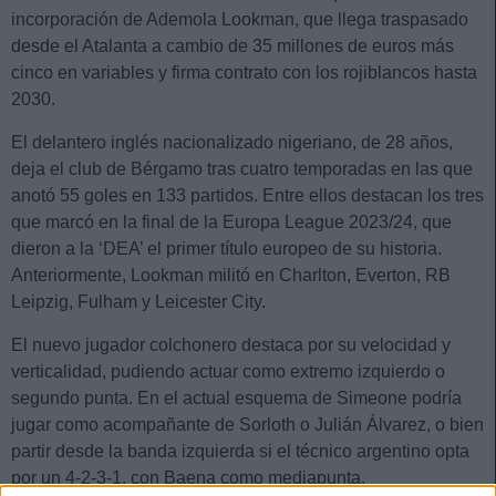
incorporación de Ademola Lookman, que llega traspasado
desde el Atalanta a cambio de 35 millones de euros más
cinco en variables y firma contrato con los rojiblancos hasta
2030.
El delantero inglés nacionalizado nigeriano, de 28 años,
deja el club de Bérgamo tras cuatro temporadas en las que
anotó 55 goles en 133 partidos. Entre ellos destacan los tres
que marcó en la final de la Europa League 2023/24, que
dieron a la ‘DEA’ el primer título europeo de su historia.
Anteriormente, Lookman militó en Charlton, Everton, RB
Leipzig, Fulham y Leicester City.
El nuevo jugador colchonero destaca por su velocidad y
verticalidad, pudiendo actuar como extremo izquierdo o
segundo punta. En el actual esquema de Simeone podría
jugar como acompañante de Sorloth o Julián Álvarez, o bien
partir desde la banda izquierda si el técnico argentino opta
por un 4-2-3-1, con Baena como mediapunta.