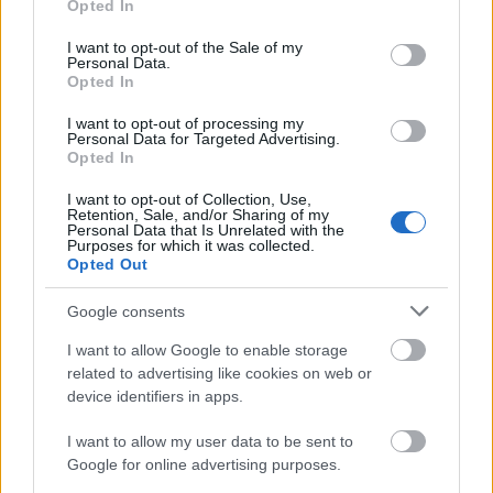
Opted In
¿Recomendable?
use your data for below specified purposes in below Google
consent section.
El Getafe ha hecho oficial su
I want to opt-out of the Sale of my
Personal Data.
cuarta incorporación del mercado
Opted In
invernal, Luis Vázquez. ¿Será
recomendable en Comunio?
I want to opt-out of processing my
Personal Data for Targeted Advertising.
Opted In
I want to opt-out of Collection, Use,
Retention, Sale, and/or Sharing of my
Personal Data that Is Unrelated with the
Rodrigo Mendoza (Centrocampista, 650.000)
Purposes for which it was collected.
Opted Out
Además de Lookman, el Atlético se reforzó en el último día
Google consents
del mercado invernal con la llegada de Rodrigo Mendoza,
I want to allow Google to enable storage
traspasado desde el Elche por 15 millones de euros. El
related to advertising like cookies on web or
internacional español sub-21 ha firmado con el conjunto
device identifiers in apps.
rojiblanco hasta 2032.
I want to allow my user data to be sent to
El centrocampista de 20 años debutó como profesional en
Google for online advertising purposes.
el Elche en 2022 y, en las tres campañas siguientes, disputó