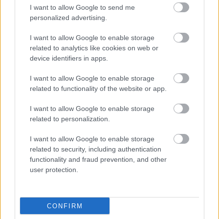
68 partidos con el conjunto franjiverde. Veinte de esos
I want to allow Google to send me
encuentros los ha jugado en la presente temporada, 16 de
personalized advertising.
ellos en LaLiga (6 como titular), en los que anotó un gol y
I want to allow Google to enable storage
sumó 55 puntos Comunio.
related to analytics like cookies on web or
Con su fichaje, el Atlético incorpora a un jugador que
device identifiers in apps.
destaca por su calidad técnica y su capacidad en el pase.
I want to allow Google to enable storage
Puede desempeñarse en cualquier posición del centro del
related to functionality of the website or app.
campo, aunque todo apunta a que será utilizado como
mediapunta o escorado a una banda.
I want to allow Google to enable storage
related to personalization.
A priori, el rol de Rodrigo Mendoza en el Atlético será el de
jugador de rotación, similar al que ha tenido durante buena
I want to allow Google to enable storage
parte de la temporada en el Elche. Por tanto, su estatus en
related to security, including authentication
Comunio apenas varía y será un futbolista recomendable
functionality and fraud prevention, and other
user protection.
únicamente en jornadas puntuales por rotaciones o bajas.
Además, habrá que ver cómo se adapta al sistema de
Simeone y en qué posición juega.
CONFIRM
Recomendable: 2,5/5