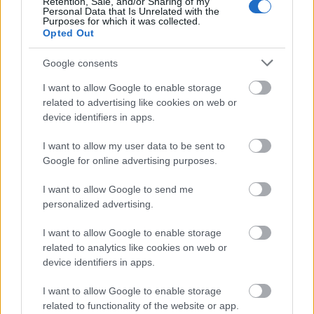
Retention, Sale, and/or Sharing of my
Personal Data that Is Unrelated with the
Purposes for which it was collected.
¿Buen fichaje para Comunio?
Opted Out
Google consents
El centrocampista francés llega al Levante como petición
expresa de Luis Castro para reforzar la medular del
I want to allow Google to enable storage
conjunto granota. En su etapa en el Dunkerque, el técnico
related to advertising like cookies on web or
portugués utilizó a Raghouber como pivote defensivo,
device identifiers in apps.
actuando por delante de la zaga en un sistema 4-3-3.
I want to allow my user data to be sent to
Google for online advertising purposes.
Es posible que ese sea también su rol en el equipo
valenciano, ya que según apuntan medios valencianos,
I want to allow Google to send me
ocuparía el puesto de Kervin Arriaga. El hondureño interesa
personalized advertising.
a clubes de la Premier y, sobre todo, al Genoa italiano.
Podría dejar en las arcas granotas ente 5 y 6 millones de
I want to allow Google to enable storage
euros.
related to analytics like cookies on web or
device identifiers in apps.
Por tanto, no sería nada extraño que Raghouber sea titular a
corto plazo en el Levante. Su valor en Comunio es de solo
I want to allow Google to enable storage
related to functionality of the website or app.
500.000 euros, una cifra muy baja para un jugador que