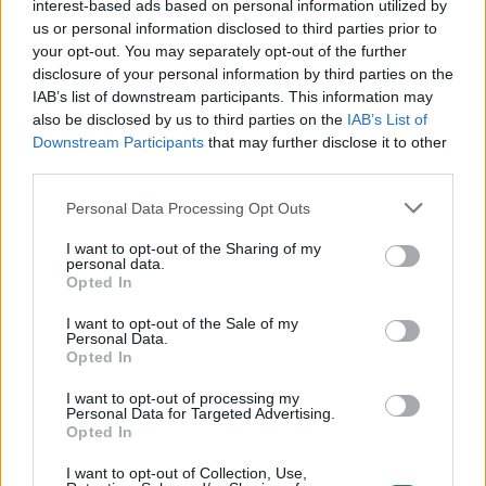
0,5 pases clave
interest-based ads based on personal information utilized by
us or personal information disclosed to third parties prior to
1,2 intercepciones
your opt-out. You may separately opt-out of the further
disclosure of your personal information by third parties on the
1,8 entradas
IAB’s list of downstream participants. This information may
also be disclosed by us to third parties on the
IAB’s List of
5,4 recuperaciones
Downstream Participants
that may further disclose it to other
third parties.
1,2 regates completados (65 % de éxito)
Please note that this website/app uses one or more Google
Personal Data Processing Opt Outs
6,9 duelos ganados (56 %)
services and may gather and store information including but
not limited to your visit or usage behaviour. You may click to
I want to opt-out of the Sharing of my
personal data.
grant or deny consent to Google and its third-party tags to
Calebe ficha por el Alavés y Álvaro Rodríguez, por el
Opted In
Elche. ¿Recomendables en Comunio?
use your data for below specified purposes in below Google
consent section.
I want to opt-out of the Sale of my
El Elche ha firmado por cuatro
Personal Data.
temporadas al delantero Álvaro
Opted In
Rodríguez, mientras que el Alavés
se ha hecho con los servicios del
I want to opt-out of processing my
Personal Data for Targeted Advertising.
mediocentro Calebe Gonçalves.
Opted In
¿Serán recomendables en la
nueva temporada de Comunio?
I want to opt-out of Collection, Use,