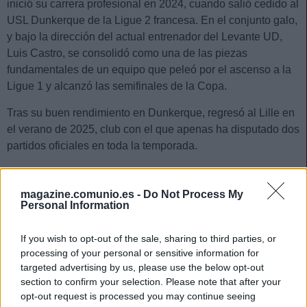
inició su carrera profesional en 2024, cuando salió cedido al
USL Dunkerque de la Ligue 2 francesa. En el conjunto galo,
y bajo la dirección del actual entrenador del Levante UD,
Luis Castro, se consolidó como una de las piezas
fundamentales de un equipo que peleó por el ascenso a la
Ligue 1 y alcanzó las semifinales de la Copa.
Tras su buen rendimiento en Dunkerque, regresó al Lille en
el verano de 2025, club con el que apenas ha disputado dos
partidos oficiales en toda la temporada.
Estadísticas última temporada
magazine.comunio.es -
Do Not Process My
Personal Information
El nuevo jugador granota disputó 26 partidos de Ligue 2 la
pasada campaña, en los que anotó un gol, repartió una
If you wish to opt-out of the sale, sharing to third parties, or
asistencia y promedió
7,05 en Sofascore
. Estas fueron sus
processing of your personal or sensitive information for
estadísticas más destacadas por partido:
targeted advertising by us, please use the below opt-out
section to confirm your selection. Please note that after your
0,7 tiros
opt-out request is processed you may continue seeing