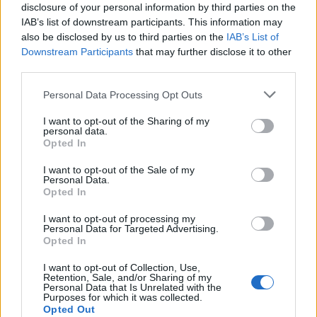
disclosure of your personal information by third parties on the
IAB’s list of downstream participants. This information may
El lateral derecho cadista ha sido uno de los mejores
also be disclosed by us to third parties on the
IAB’s List of
defensas en comuniodesegunda.es esta temporada. Un
Downstream Participants
that may further disclose it to other
jugador todoterreno que sube bien la banda y también
third parties.
cumple con su trabajo defensivo. En la temporada ha
Please note that this website/app uses one or more Google
Personal Data Processing Opt Outs
anotado 2 goles y repartido una asistencia en 39 partidos
services and may gather and store information including but
disputados.
not limited to your visit or usage behaviour. You may click to
I want to opt-out of the Sharing of my
personal data.
grant or deny consent to Google and its third-party tags to
En el apartado estadístico destaca por su fiabilidad en
Opted In
use your data for below specified purposes in below Google
duelos (59%), entradas (1.9 por partido), despejes (1.6) e
consent section.
I want to opt-out of the Sale of my
interceptaciones (1.3), cualidades defensivas tenidas en
Personal Data.
cuenta por el algoritmo de SofaScore. Debería ser el lateral
Opted In
derecho titular la próxima temporada, lo que le convierte en
I want to opt-out of processing my
un jugador muy apetecible para Comunio.
Personal Data for Targeted Advertising.
Opted In
3. Anthony «Choco» Lozano (Delantero, 159 puntos)
I want to opt-out of Collection, Use,
Retention, Sale, and/or Sharing of my
El hondureño ha jugado esta temporada en el Carranza
Personal Data that Is Unrelated with the
Purposes for which it was collected.
como cedido por el Girona y pese a tener una temporada
Opted Out