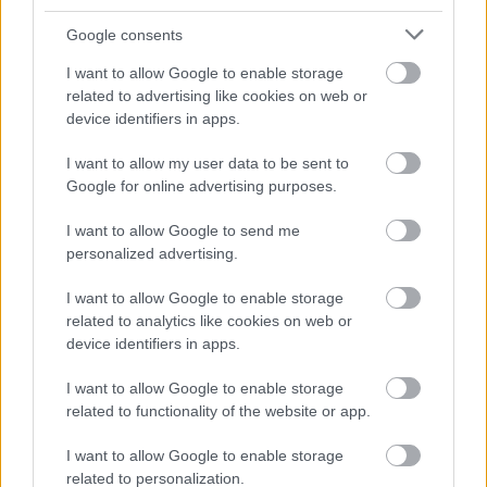
llena de altibajos, ha sido decisivo en el tramo final del
campeonato, marcando 4 goles en los últimos 9 partidos. En
Google consents
total ha anotado 10 goles en 34 partidos disputados, el 20%
I want to allow Google to enable storage
de los goles del Cádiz en la temporada.
related to advertising like cookies on web or
device identifiers in apps.
Su principal arma para valorar bien fueron los goles y
disparos (1.5 por partido), ya que en el resto de apartados
I want to allow my user data to be sent to
estadísticas no ha aportado demasiado: 1 asistencia, 0,3
Google for online advertising purposes.
pases clave por partido, 40% en duelos ganados o sólo 22.1
toques por encuentro. Será uno de los delanteros en
I want to allow Google to send me
personalized advertising.
Primera junto a Negredo, Malbasic, Álvaro Giménez y algún
otro que llegue para subir el nivel atacante, así que quizás
I want to allow Google to enable storage
no sea una apuesta segura.
related to analytics like cookies on web or
device identifiers in apps.
4. Espino (Defensa, 152 puntos)
I want to allow Google to enable storage
El uruguayo ha sido titular indiscutible en el lateral
related to functionality of the website or app.
izquierdo, jugando 36 partidos y aportando un gol y 2
asistencias. En ataque no es un portento, pero
I want to allow Google to enable storage
defensivamente ha sido uno de los mejores jugadores de la
related to personalization.