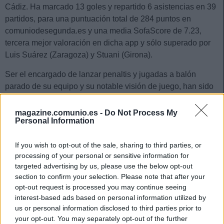
Cádiz. Ha marcado 13 goles y repartido 6 asistencias en 39
partidos, para una puntuación total de 284 puntos en
comuniodesegunda.es y una media SofaScore de 7.23,
tercera mejor valoración en dicha app y sólo superado por
Luis Suárez (Zaragoza) y Stuani (Girona).
Ser el encargado de lanzar penaltis y jugadas a balón
parado de su equipo y su notable visión de juego, han sido
clave para sus grandes valoraciones. De hecho es el
jugador de LaLiga Smartbank con más pases convertidos
magazine.comunio.es -
Do Not Process My
Personal Information
en remate (81). Además su ratio en duelos (52%) o balones
largos (50%) es bastante bueno para un centrocampista.
If you wish to opt-out of the sale, sharing to third parties, or
Debería ser una apuesta segura para Comunio la próxima
processing of your personal or sensitive information for
temporada, ya que todos los jugadores que lo hacen bien
targeted advertising by us, please use the below opt-out
section to confirm your selection. Please note that after your
en Segunda (véase Roberto Torres, Rubén García,
opt-out request is processed you may continue seeing
Domingos Duarte, Rui Silva o Budimir) lo suelen hacer bien
interest-based ads based on personal information utilized by
en Primera.
us or personal information disclosed to third parties prior to
2. Iza Carcelén (Defensa, 180 puntos)
your opt-out. You may separately opt-out of the further