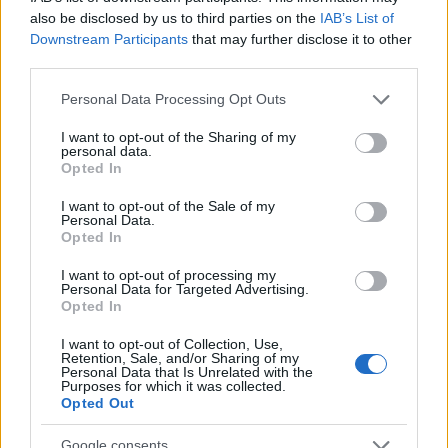
varios lesionados en los clubes de
also be disclosed by us to third parties on the
IAB’s List of
Primera como Carlos Soler,
Downstream Participants
that may further disclose it to other
Frenkie de Jong o Ronald Araujo.
third parties.
Repasamos su estado y posible
tiempo de baja.
Please note that this website/app uses one or more Google
Personal Data Processing Opt Outs
services and may gather and store information including but
not limited to your visit or usage behaviour. You may click to
I want to opt-out of the Sharing of my
personal data.
grant or deny consent to Google and its third-party tags to
Posición
Opted In
use your data for below specified purposes in below Google
consent section.
I want to opt-out of the Sale of my
El «Maguito» es un jugador polivalente que puede jugar en
Personal Data.
Opted In
cualquiera de los dos extremos o la mediapunta. En el
dibujo actual del Celta, el 4-1-3-2, Pineda tiene hueco en la
I want to opt-out of processing my
Personal Data for Targeted Advertising.
línea de tres jugadores por detrás de Iago Aspas y Santi
Opted In
Mina.
I want to opt-out of Collection, Use,
Si «Chacho» Coudet utiliza a Orbelín Pineda en el puesto
Retention, Sale, and/or Sharing of my
Personal Data that Is Unrelated with the
de extremo, tendrá que pelear por un hueco en el equipo
Purposes for which it was collected.
con Franco Cervi, Nolito, Brais Méndez y Augusto Solari,
Opted Out
mientras que si lo ubica de mediapunta, el jugador más
Google consents