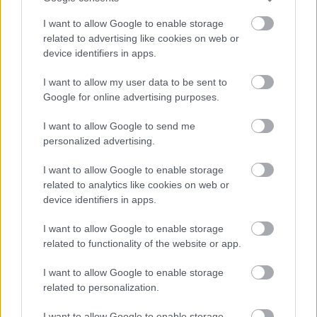
utilizado en ese puesto es Denis Suárez. Esta es la
posición en la que más puede rendir por su visión de juego.
I want to allow Google to enable storage
related to advertising like cookies on web or
Estadísticas
device identifiers in apps.
Pineda disputó 35 partidos entre la Liga MX Apertura y
I want to allow my user data to be sent to
Google for online advertising purposes.
Clausura en 2021, en los que marcó 3 goles, repartió 4
asistencias y tuvo esta media en las siguientes estadísticas
I want to allow Google to send me
ofensivas: pases clave 1,4, tiros 1,3, regates 1. Su promedio
personalized advertising.
SofaScore fue de 6,9, una cifra aceptable.
I want to allow Google to enable storage
related to analytics like cookies on web or
Ganadores valor mercado (1-7 enero): efecto Ferran
device identifiers in apps.
2022 arranca con una tendencia
estable en los valores de mercado.
I want to allow Google to enable storage
Estos fueron los cinco jugadores
related to functionality of the website or app.
que más subieron su precio en los
últimos 7 días, con Ferran Torres
I want to allow Google to enable storage
como gran protagonista.
related to personalization.
I want to allow Google to enable storage