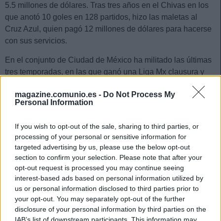
5.5 millones de dólares. Tras tres años en el Chivas en los
que anotó 10 goles en 128 partidos, hizo las maletas al
Cruz Azul, quien pagó 12 millones de dólares para hacerse
con sus servicios.
En el conjunto de Ciudad de México ha militado las últimas
tres temporadas, en las que ganó una Liga Mx clausura y
marcó 10 goles en 93 partidos. En diciembre acabó su
magazine.comunio.es -
Do Not Process My
contrato con la entidad y decidió no renovarlo para afrontar
Personal Information
su primera aventura en Europa de la mano del Celta. Ha
firmado hasta junio de 2027 con los celestes.
If you wish to opt-out of the sale, sharing to third parties, or
processing of your personal or sensitive information for
Pineda es internacional absoluto con la selección de
targeted advertising by us, please use the below opt-out
México, coon la que ha jugado 42 partidos y anotado 6
section to confirm your selection. Please note that after your
goles. Formó parte del conjunto que ganó la Copa Oro en
opt-out request is processed you may continue seeing
2019.
interest-based ads based on personal information utilized by
us or personal information disclosed to third parties prior to
your opt-out. You may separately opt-out of the further
Actualidad Comunio: Carlos Soler, K.O. dos semanas
disclosure of your personal information by third parties on the
La jornada de Copa del Rey dejó
IAB’s list of downstream participants. This information may