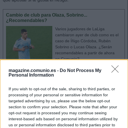
Cambio de club para Olaza, Sobrino...
¿Recomendables?
Varios jugadores de LaLiga
cambiaron ayer de club como es el
caso de Íñigo Córdoba, Rubén
Sobrino o Lucas Olaza. ¿Serán
recomendables a partir de ahora
en Comunio?
magazine.comunio.es -
Do Not Process My
Personal Information
Dominigos Quina (Granada, centrocampista, 500.000)
If you wish to opt-out of the sale, sharing to third parties, or
processing of your personal or sensitive information for
El Granada ha reforzado el centro del campo con la
targeted advertising by us, please use the below opt-out
incorporación del portugués Domingos Quina (21 años),
section to confirm your selection. Please note that after your
cedido por el Watford. En el club inglés ha jugado un total
opt-out request is processed you may continue seeing
de 22 partidos en las tres últimas temporadas, repartidos
interest-based ads based on personal information utilized by
entre Premier y Championship, en los que anotó 2 goles. Ha
us or personal information disclosed to third parties prior to