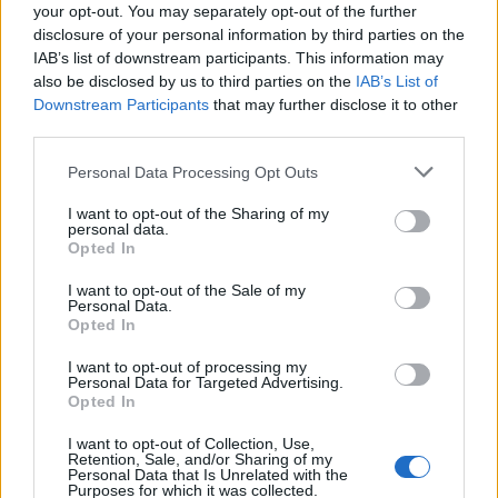
sido internacional con Portugal en todas las categorías
your opt-out. You may separately opt-out of the further
inferiores.
disclosure of your personal information by third parties on the
IAB’s list of downstream participants. This information may
Llega al conjunto nazarí para suplir la baja de Azeez y dar
also be disclosed by us to third parties on the
IAB’s List of
más opciones en la medular a Diego Martínez, quien ha
Downstream Participants
that may further disclose it to other
third parties.
tenido problemas esta temporada por las múltiples lesiones
de Montoro. Luis Milla o Gonalons.
Please note that this website/app uses one or more Google
Personal Data Processing Opt Outs
services and may gather and store information including but
Pronóstico Comunio Magazine
: Quina apenas ha jugado
not limited to your visit or usage behaviour. You may click to
I want to opt-out of the Sharing of my
partidos en las últimas tres temporadas y sus medias en
personal data.
grant or deny consent to Google and its third-party tags to
Opted In
SofaScore no son superiores al 6,6, lo que significarían 2
use your data for below specified purposes in below Google
puntos en Comunio. No es un jugador del que haya que
consent section.
I want to opt-out of the Sale of my
esperar demasiado, además llega falto de forma tras haber
Personal Data.
Opted In
superado recientemente una lesión.
I want to opt-out of processing my
Personal Data for Targeted Advertising.
Análisis: Cutrone, Ferro y Oliva, nuevos refuerzos del
Opted In
Valencia
I want to opt-out of Collection, Use,
El mercado de fichajes de invierno
Retention, Sale, and/or Sharing of my
se cerró el lunes y el Valencia fue
Personal Data that Is Unrelated with the
Purposes for which it was collected.
uno de los equipos más activos,