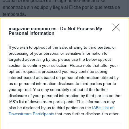
acabar la temporada de la Liga norteamericana se
encontraba sin equipo y llega al Elche por lo que resta de
temporada.
magazine.comunio.es -
Do Not Process My
¡A pujar! Cinco jugadores rentables tras la jornada 26
Personal Information
Estos cinco jugadores tuvieron una
actuación destacada en la jornada
If you wish to opt-out of the sale, sharing to third parties, or
26 y pueden ser rentables en las
processing of your personal or sensitive information for
próximas semanas, entre ellos el
targeted advertising by us, please use the below opt-out
joven Ilaix Moriba.
section to confirm your selection. Please note that after your
opt-out request is processed you may continue seeing
interest-based ads based on personal information utilized by
us or personal information disclosed to third parties prior to
Posición
your opt-out. You may separately opt-out of the further
disclosure of your personal information by third parties on the
IAB’s list of downstream participants. This information may
La posición natural de Piatti es la de extremo izquierdo,
also be disclosed by us to third parties on the
IAB’s List of
aunque a lo largo de su carrera ha jugado en otras
Downstream Participants
that may further disclose it to other
posiciones como segundo delantero, mediapunta o extremo
third parties.
derecho. En el esquema de Escribá está llamado a ocupar