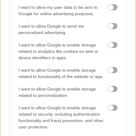
I want to allow my user data to be sent to
El argentino es 55º en la clasificación histórica de jugadores
Google for online advertising purposes.
con más puntos en
Comunio.es
, con un total de 1.115
puntos. Su mejor temporada en el juego fue la 10/11 en
I want to allow Google to send me
Almería con 166 puntos (8 goles y 4 asistencias), seguida
personalized advertising.
de la 16/17 con 165 y la 09/10 con 154. En cinco de sus
I want to allow Google to enable storage
doce temporadas en el juego ha superado los 100 puntos.
related to analytics like cookies on web or
device identifiers in apps.
I want to allow Google to enable storage
related to functionality of the website or app.
I want to allow Google to enable storage
related to personalization.
I want to allow Google to enable storage
related to security, including authentication
functionality and fraud prevention, and other
user protection.