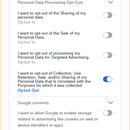
Please note that this website/app uses one or more Google
Personal Data Processing Opt Outs
el flanco izquierdo del centro del campo, posición en la que
services and may gather and store information including but
han jugado durante la temporada Fidel Chaves y Emiliano
not limited to your visit or usage behaviour. You may click to
I want to opt-out of the Sharing of my
Rigoni.
personal data.
grant or deny consent to Google and its third-party tags to
Opted In
use your data for below specified purposes in below Google
Estadísticas
consent section.
I want to opt-out of the Sale of my
Personal Data.
Piatti es un jugador de amplia experiencia en LaLiga pese a
Opted In
su edad (31 años). Ha jugado un total de 294 partidos entre
I want to opt-out of processing my
Almería, Valencia y Espanyol, marcando 49 goles y
Personal Data for Targeted Advertising.
repartiendo 41 asistencias. Su temporada más productiva
Opted In
en Primera fue la 2016/17 en las filas del Espanyol, en la
I want to opt-out of Collection, Use,
que marcó 10 goles y repartió 10 asistencias en 30 partidos,
Retention, Sale, and/or Sharing of my
Personal Data that Is Unrelated with the
promediando 1,1 tiros y 1,4 pases clave por encuentro.
Purposes for which it was collected.
Opted Out
En su última aventura profesional en el Toronto FC de la
MLS, Piatti ha jugado 19 partidos en los que ha anotado 4
Google consents
goles y promediado 1,6 disparos, 1,7 pases clave y 1,6
I want to allow Google to enable storage
regates por encuentro.
related to advertising like cookies on web or
Estadísticas en Comunio
device identifiers in apps.