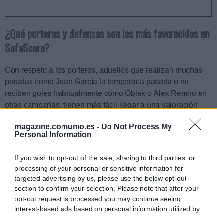
¿Qué porteros y defensas son los más favorecidos en
SofaScore?
Con respeto a los porteros, aquellos que realizan muchas
paradas como Joan García la temporada pasada o no
reciben goles habitualmente cómo Oblak o Álex Remiro en
otras campañas, tienen más fácil llegar a una valoración
alta que quienes no paran mucho y reciben goles. Por tanto,
magazine.comunio.es -
Do Not Process My
los mejores porteros para SofaScore son los que tenga un
Personal Information
buen ratio paradas/goles recibidos.
If you wish to opt-out of the sale, sharing to third parties, or
Los defensas centrales de equipos que no reciben muchos
processing of your personal or sensitive information for
goles, también son muy beneficiados por el sistema de
targeted advertising by us, please use the below opt-out
SofaScore ya que el algoritmo les premia con un pequeño
section to confirm your selection. Please note that after your
bonus al final del partido si lo juegan por completo y su
opt-out request is processed you may continue seeing
equipo deja la portería a cero.
interest-based ads based on personal information utilized by