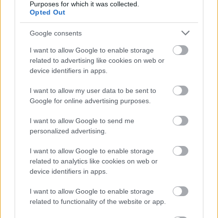
Purposes for which it was collected.
Opted Out
Google consents
I want to allow Google to enable storage
related to advertising like cookies on web or
device identifiers in apps.
I want to allow my user data to be sent to
Google for online advertising purposes.
¿Qué centrocampistas son los más favorecidos en
SofaScore?
I want to allow Google to send me
personalized advertising.
En esta demarcación hay muchos tipos de jugadores. Los
I want to allow Google to enable storage
medios defensivos no suelen recibir grandes valoraciones
related to analytics like cookies on web or
salvo que tengan una buena estadística en duelos, entradas
device identifiers in apps.
e interceptaciones, ya que no suelen aportar nada
I want to allow Google to enable storage
ofensivamente. Pero hay excepciones, como es el caso de
related to functionality of the website or app.
Tchouameni del Real Madrid, Pathé Ciss del Rayo, Agoumé
del Sevilla o Sergi Altimira del Betis.