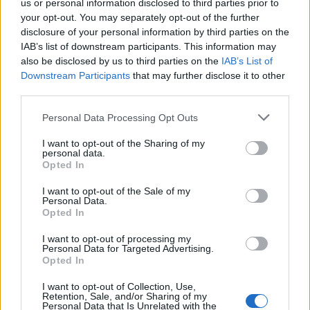
us or personal information disclosed to third parties prior to
Los centrales que sean impecables en los duelos (60% o
your opt-out. You may separately opt-out of the further
mas de éxito) y tengan buenos números en entradas,
disclosure of your personal information by third parties on the
intercepciones, despejes y pases largos completados,
IAB’s list of downstream participants. This information may
suelen valorar bien en Sofascore, como ha sido el caso de
also be disclosed by us to third parties on the
IAB’s List of
Downstream Participants
that may further disclose it to other
Huijsen del Real Madrid, Juan Foyth del Villarreal o Pedro
third parties.
Bigas del Elche en este inicio de temporada.
Please note that this website/app uses one or more Google
Personal Data Processing Opt Outs
Con respecto a los laterales, los más ofensivos también
services and may gather and store information including but
suelen tener más fácil valorar al poner muchos centros y
not limited to your visit or usage behaviour. You may click to
I want to opt-out of the Sharing of my
aumentar su posibilidad de dar asistencias. Ejemplos de
personal data.
grant or deny consent to Google and its third-party tags to
Opted In
este tipo de laterales son Sergi Cardona del Villarreal o
use your data for below specified purposes in below Google
Mingueza del Celta.
consent section.
I want to opt-out of the Sale of my
Personal Data.
Opted In
I want to opt-out of processing my
Personal Data for Targeted Advertising.
Opted In
I want to opt-out of Collection, Use,
Retention, Sale, and/or Sharing of my
Personal Data that Is Unrelated with the