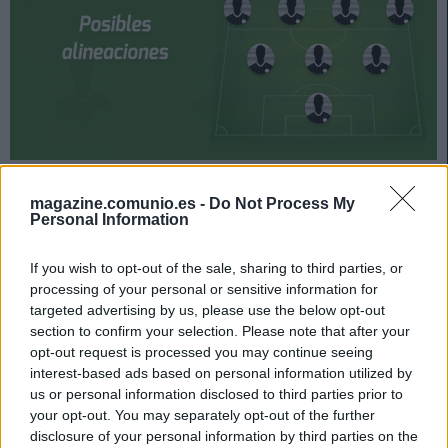
La jornada 20 de LaLiga arranca el viernes 22 de enero.
El lunes a las 21:00 horas, Athletic y Getafe cierran la
magazine.comunio.es -
Do Not Process My
Personal Information
jornada. ¿Quién jugará en los locales? ¿Con qué
jugadores saldrá el Getafe? A continuación, las posibles
If you wish to opt-out of the sale, sharing to third parties, or
alineaciones.
processing of your personal or sensitive information for
Posible alineación Athletic
targeted advertising by us, please use the below opt-out
section to confirm your selection. Please note that after your
opt-out request is processed you may continue seeing
Alineación:
Unai Simón – Capa, Yeray, Íñigo Martínez
interest-based ads based on personal information utilized by
(Unai Núñez), Yuri – De Marcos, Vencedor, Dani García,
us or personal information disclosed to third parties prior to
Muniain – Raúl García, Williams.
your opt-out. You may separately opt-out of the further
disclosure of your personal information by third parties on the
Estos jugadores son baja:
Nolaskoain (molestias en