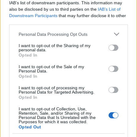
IAB’s list of downstream participants. This information may
tobillo).
also be disclosed by us to third parties on the
IAB’s List of
Downstream Participants
that may further disclose it to other
Estos jugadores son duda:
Íñigo Martínez (sobrecarga
third parties.
muscular).
Please note that this website/app uses one or more Google
Personal Data Processing Opt Outs
Posibles cambios en la alineación:
Marcelino presentará
services and may gather and store information including but
el mismo once que ganó la Supercopa, con la duda de Íñigo
not limited to your visit or usage behaviour. You may click to
I want to opt-out of the Sharing of my
personal data.
grant or deny consent to Google and its third-party tags to
Martínez. En caso de que el central no se recupere de sus
Opted In
use your data for below specified purposes in below Google
molestias, Unai Núñez ocupará su lugar.
consent section.
I want to opt-out of the Sale of my
Personal Data.
Opted In
Cuatro lesionados que volverán en la jornada 19
Varios jugadores lesionados han
I want to opt-out of processing my
aprovechado el parón de la
Personal Data for Targeted Advertising.
Opted In
Supercopa para recuperarse y
deberían estar disponibles en la
I want to opt-out of Collection, Use,
jornada 19. ¡Buen momento para
Retention, Sale, and/or Sharing of my
Personal Data that Is Unrelated with the
pujar por ellos!
Purposes for which it was collected.
Opted Out