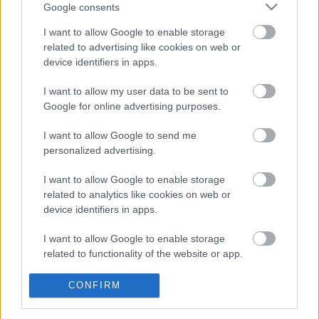
Posible alineación Getafe
Google consents
I want to allow Google to enable storage
Alineación:
Rubén Yañez – Damián Suárez, Etxeita
related to advertising like cookies on web or
(Cabaco), Djené, Nyom (Olivera) – Cucurella, Maksimovic,
device identifiers in apps.
Arambarri, Kubo, Aleñá – Mata.
I want to allow my user data to be sent to
Google for online advertising purposes.
Estos jugadores son baja:
Víctor Mollejo (lesión
muscular), Cucho Hernández (lesión muscular), Darío
I want to allow Google to send me
Poveda (lesión muscular), Enes Unal (lesión muscular).
personalized advertising.
Estos jugadores son duda:
Cabaco (molestias
I want to allow Google to enable storage
musculares), Olivera (molestias musculares).
related to analytics like cookies on web or
device identifiers in apps.
Posibles cambios en la alineación:
Cabaco y Olivera son
duda. En caso de no llegar al partido, Etxeita y Nyom
I want to allow Google to enable storage
seguirán ocupando sus puestos. Arambarri acabó tocado el
related to functionality of the website or app.
partido ante el Huesca, pero debería llegar sin problemas al
encuentro.
I want to allow Google to enable storage
CONFIRM
related to personalization.
¿Aún no juegas a Comunio? Regístrate, ¡gratis!