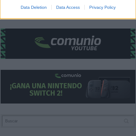
I want to allow Google to enable storage
Data Deletion
Data Access
Privacy Policy
related to security, including authentication
functionality and fraud prevention, and other
user protection.