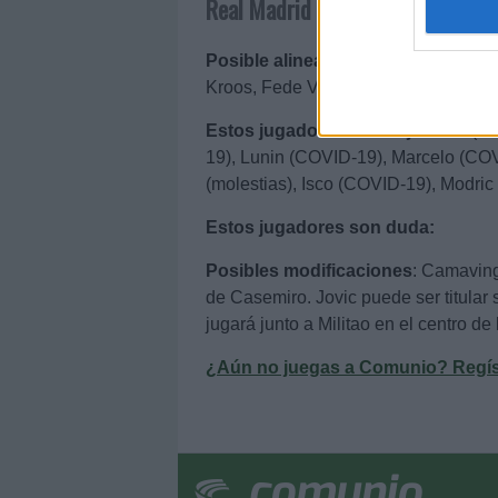
Real Madrid
I want t
web or d
Posible alineación
: Courtois – Luc
I want t
Kroos, Fede Valverde – Hazard (Jovic
or app.
Estos jugadores son baja
: Bale (
I want t
19), Lunin (COVID-19), Marcelo (COV
(molestias), Isco (COVID-19), Modri
I want t
authenti
Estos jugadores son duda:
Posibles modificaciones
: Camaving
de Casemiro. Jovic puede ser titular
jugará junto a Militao en el centro de
¿Aún no juegas a Comunio? Regístr