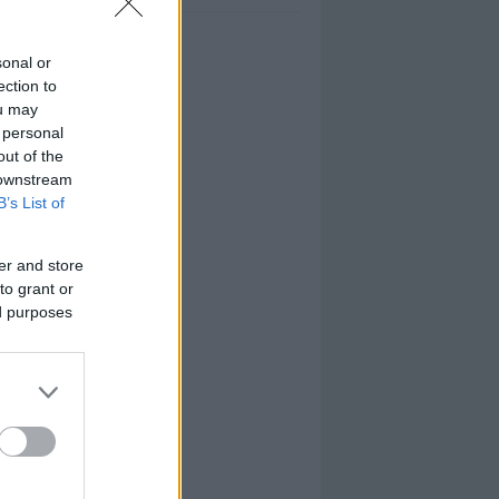
sonal or
ection to
ou may
 personal
out of the
 downstream
B’s List of
er and store
to grant or
ed purposes