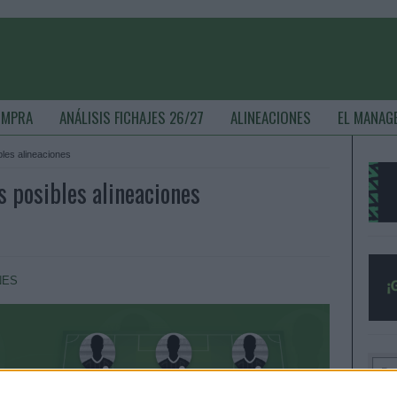
OMPRA
ANÁLISIS FICHAJES 26/27
ALINEACIONES
EL MANAG
bles alineaciones
s posibles alineaciones
NES