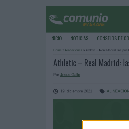
INICIO
NOTICIAS
CONSEJOS DE C
Home
»
Alineaciones
»
Athletic – Real Madrid: las posi
Athletic – Real Madrid: la
Por
Jesus Gallo
19. diciembre 2021
ALINEACIO