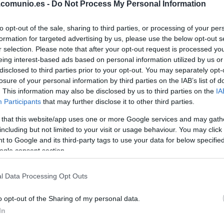
.comunio.es -
Do Not Process My Personal Information
to opt-out of the sale, sharing to third parties, or processing of your per
formation for targeted advertising by us, please use the below opt-out s
r selection. Please note that after your opt-out request is processed y
eing interest-based ads based on personal information utilized by us or
disclosed to third parties prior to your opt-out. You may separately opt-
losure of your personal information by third parties on the IAB’s list of
. This information may also be disclosed by us to third parties on the
IA
Participants
that may further disclose it to other third parties.
 that this website/app uses one or more Google services and may gath
including but not limited to your visit or usage behaviour. You may click 
 el 22 de diciembre a las 21:30 horas. ¿Quién
 to Google and its third-party tags to use your data for below specifi
la alineación que presente Ancelotti? A
ogle consent section.
ones del Athletic-Real Madrid.
l Data Processing Opt Outs
o opt-out of the Sharing of my personal data.
 Lekue (De Marcos), Unai Núñez, Yeray Álvarez,
In
ai Vencedor, Muniain, Nico Williams – Iñaki