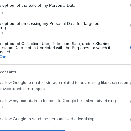
o opt-out of the Sale of my Personal Data.
in (tobillo), Yuri (fascitis plantar), Íñigo Martínez
In
illalibre (lesión muscular), Vivian (lesión
to opt-out of processing my Personal Data for Targeted
enguer (COVID-19).
ing.
In
o opt-out of Collection, Use, Retention, Sale, and/or Sharing
ersonal Data that Is Unrelated with the Purposes for which it
o podría introducir algunos cambios en el equipo,
lected.
et y De Marcos en el once titular.
Out
la jornada 18
consents
co jugadores tienen un valor de mercado inferior a
o allow Google to enable storage related to advertising like cookies on
llones de euros y han conseguido una buena cantidad
evice identifiers in apps.
 en los partidos de viernes y sábado de la jornada
ían revalorizarse en los próximos días!
o allow my user data to be sent to Google for online advertising
s.
to allow Google to send me personalized advertising.