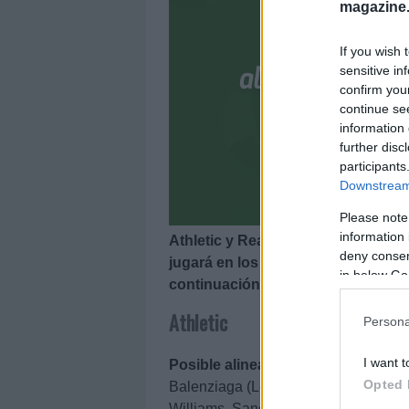
magazine
If you wish 
sensitive in
confirm you
continue se
information 
further disc
participants
Downstream 
Please note
information 
Athletic y Real Madrid se enfrentan
deny consent
jugará en los locales? ¿Cuál será 
in below Go
continuación, las posibles alineaci
Athletic
Persona
I want t
Posible alineación
: Agirrezabala –
Opted 
Balenziaga (Lekue) – Dani García, Un
Williams, Sancet.