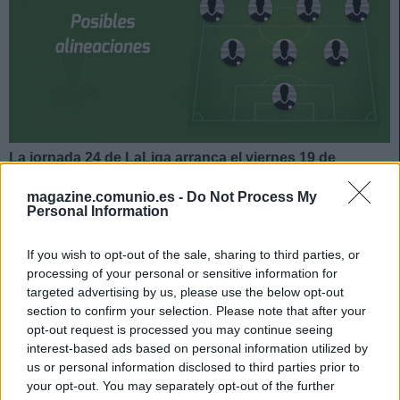
La jornada 24 de LaLiga arranca el viernes 19 de
febrero. Athletic y Villarreal se enfrentarán el domingo a
magazine.comunio.es -
Do Not Process My
las 21:00 horas. ¿Quién jugará en los locales? ¿Con qué
Personal Information
alineación saldrán los de Emery? A continuación, las
posibles alineaciones del Athletic-Villarreal.
If you wish to opt-out of the sale, sharing to third parties, or
Athletic
processing of your personal or sensitive information for
targeted advertising by us, please use the below opt-out
section to confirm your selection. Please note that after your
Posible alineación:
Unai Simón – Capa, Yeray Álvarez,
opt-out request is processed you may continue seeing
Íñigo Martínez, Yuri – Berenguer (De Marcos), Unai López,
interest-based ads based on personal information utilized by
Dani García, Muniain – Williams, Raúl García.
us or personal information disclosed to third parties prior to
your opt-out. You may separately opt-out of the further
Estos jugadores son baja:
Nolaskoain (lesión de tobillo),