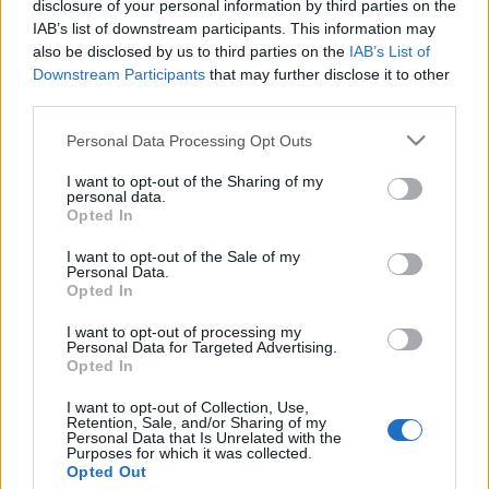
disclosure of your personal information by third parties on the
Unai Núñez (sancionado), Mikel Vesga (sancionado).
IAB’s list of downstream participants. This information may
also be disclosed by us to third parties on the
IAB’s List of
Estos jugadores son duda:
Downstream Participants
that may further disclose it to other
third parties.
Posibles cambios en la alineación:
Marcelino podría
Please note that this website/app uses one or more Google
repetir el once que goleó al Cádiz con la novedad de Íñigo
Personal Data Processing Opt Outs
services and may gather and store information including but
Martínez en lugar del sancionado Núñez y la entrada de
not limited to your visit or usage behaviour. You may click to
I want to opt-out of the Sharing of my
Dani García por Mikel Vesga. De Marcos tiene opciones de
personal data.
grant or deny consent to Google and its third-party tags to
entrar en el once en el lateral derecho o en el puesto de
Opted In
use your data for below specified purposes in below Google
Berenguer.
consent section.
I want to opt-out of the Sale of my
Personal Data.
Opted In
Actualidad Comunio: los lesionados de la jornada 23
Carvajal vuelve a romperse,
I want to opt-out of processing my
Personal Data for Targeted Advertising.
mientras que Josan y Mojica se
Opted In
marcharon lesionados del Celta-
Elche. Repasamos los lesionados
I want to opt-out of Collection, Use,
Retention, Sale, and/or Sharing of my
de la jornada 23 y el tiempo
Personal Data that Is Unrelated with the
estimado de baja.
Purposes for which it was collected.
Opted Out