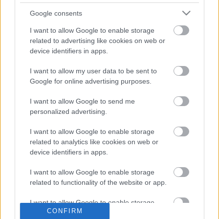
Google consents
Villarreal
I want to allow Google to enable storage
related to advertising like cookies on web or
Posible alineación:
Asenjo – Rubén Peña (Foyth), Albiol,
device identifiers in apps.
Pau Torres, Pedraza – Capoue (Foyth), Parejo, Trigueros,
Moi Gómez (Yéremi, Chukwueze) – Gerard Moreno, Paco
I want to allow my user data to be sent to
Alcácer (Bacca).
Google for online advertising purposes.
Estos jugadores son baja:
Mario Gaspar (lesión
I want to allow Google to send me
muscular), Alberto Moreno (lesión de rodilla), Iborra (lesión
personalized advertising.
de rodilla), Coquelin (esguince de rodilla).
I want to allow Google to enable storage
Estos jugadores son duda:
related to analytics like cookies on web or
device identifiers in apps.
Posibles cambios en la alineación:
Emery puede hacer
alguna rotación tras el partido de Europa League. Foyth
I want to allow Google to enable storage
puede jugar en el lateral derecho o centro del campo por
related to functionality of the website or app.
Peña o Capoue, mientras que Yéremi tiene alguna opción
I want to allow Google to enable storage
de entrar en el once, al igual que el recuperado Samu
CONFIRM
related to personalization.
Chukwueze. Bacca podría dar descanso a Alcácer..