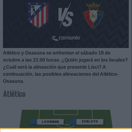
Atlético y Osasuna se enfrentan el sábado 18 de
octubre a las 21:00
horas. ¿Quién jugará en los locales?
¿Cuál será la alineación que presente Lisci?
A
continuación, las posibles alineaciones del Atlético-
Osasuna.
Atlético
SORLOTH
LOOKMAN