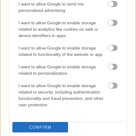
BUDIMIR
I want to allow Google to send me
personalized advertising.
AIMAR OROZ
I want to allow Google to enable storage
RAÚL MORO
RUBÉN GARCÍA
related to analytics like cookies on web or
device identifiers in apps.
IKER MUÑOZ
MONCAYOLA
I want to allow Google to enable storage
related to functionality of the website or app.
BRETONES
I want to allow Google to enable storage
ROSIER
related to personalization.
BOYOMO
CATENA
I want to allow Google to enable storage
related to security, including authentication
functionality and fraud prevention, and other
user protection.
HERRERA
CONFIRM
Estos jugadores son baja:
Aimar Oroz, Juan Cruz.