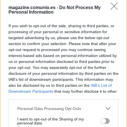
magazine.comunio.es -
Do Not Process My
Personal Information
KANG-IN LEE
MENDOZA
If you wish to opt-out of the sale, sharing to third parties, or
HJULMAND
BARRIOS
processing of your personal or sensitive information for
targeted advertising by us, please use the below opt-out
section to confirm your selection. Please note that after your
opt-out request is processed you may continue seeing
HANCKO
PUBILL
interest-based ads based on personal information utilized by
us or personal information disclosed to third parties prior to
GIMÉNEZ
LE NORMAND
your opt-out. You may separately opt-out of the further
disclosure of your personal information by third parties on the
IAB’s list of downstream participants. This information may
also be disclosed by us to third parties on the
IAB’s List of
OBLAK
Downstream Participants
that may further disclose it to other
third parties.
Please note that this website/app uses one or more Google
Personal Data Processing Opt Outs
Estos jugadores son baja
: Lenglet (sanción).
services and may gather and store information including but
not limited to your visit or usage behaviour. You may click to
I want to opt-out of the Sharing of my
Estos jugadores son duda
: Cardoso.
personal data.
grant or deny consent to Google and its third-party tags to