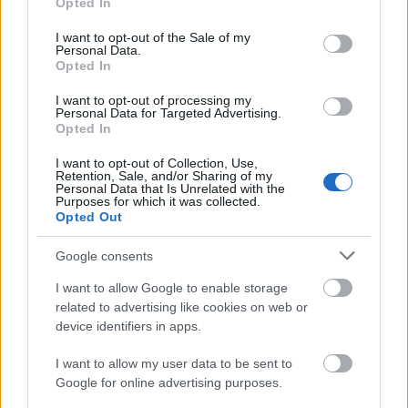
Opted In
use your data for below specified purposes in below Google
Posibles cambios en el once
: Simeone estará pendiente
consent section.
I want to opt-out of the Sale of my
de cómo vuelvan sus internacionales para confeccionar el
Personal Data.
once. Galán o Ruggeri suplirán la baja del sancionado
Opted In
Lenglet, pasando Hancko al centro de la defensa.
I want to opt-out of processing my
Personal Data for Targeted Advertising.
Opted In
SofaScore-Puntuaciones: preguntas más frecuentes
SofaScore, la prestigiosa app y
I want to opt-out of Collection, Use,
Retention, Sale, and/or Sharing of my
web de resultados, es quien
Personal Data that Is Unrelated with the
otorgar las calificaciones por
Purposes for which it was collected.
rendimiento de los futbolistas en
Opted Out
Comunio.es. A continuación
respondemos las preguntas más
Google consents
frecuentes sobre SofaScore.
I want to allow Google to enable storage
related to advertising like cookies on web or
device identifiers in apps.
Osasuna
I want to allow my user data to be sent to
Google for online advertising purposes.