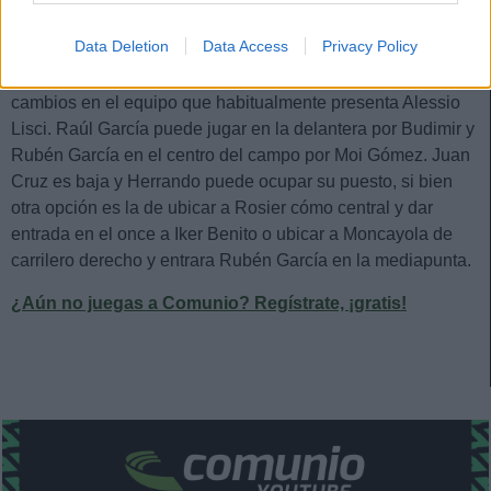
Estos jugadores son duda:
Data Deletion
Data Access
Privacy Policy
Posibles cambios en el once
: no debería haber muchos
cambios en el equipo que habitualmente presenta Alessio
Lisci. Raúl García puede jugar en la delantera por Budimir y
Rubén García en el centro del campo por Moi Gómez. Juan
Cruz es baja y Herrando puede ocupar su puesto, si bien
otra opción es la de ubicar a Rosier cómo central y dar
entrada en el once a Iker Benito o ubicar a Moncayola de
carrilero derecho y entrara Rubén García en la mediapunta.
¿Aún no juegas a Comunio? Regístrate, ¡gratis!