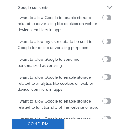
Real Madrid
Google consents
Posible alineación
: Courtois – Lucas Vázquez, Varane,
I want to allow Google to enable storage
related to advertising like cookies on web or
Nacho Fernández, Mendy – Casemiro, Kroos, Modric –
device identifiers in apps.
Benzema, Asensio (Rodrygo), Vinícius (Rodrygo).
I want to allow my user data to be sent to
Estos jugadores son baja
: Sergio Ramos (rodilla),
Google for online advertising purposes.
Carvajal (lesión muscular), Eden Hazard (lesión muscular),
Mariano Díaz.
I want to allow Google to send me
personalized advertising.
Estos jugadores son duda
:
I want to allow Google to enable storage
Posibles cambios en la alineación
: Benzema ha
related to analytics like cookies on web or
entrenado el viernes con el grupo y estará disponible para
device identifiers in apps.
el derbi. En caso de que Zidane no quiera arriesgar y
dejarle en el banquillo, Isco y Rodrygo son las opciones del
I want to allow Google to enable storage
técnico. Asensio y Vinícius pueden ser los acompañantes
related to functionality of the website or app.
del francés en la delantera, sin descartar a Rodrygo o la
I want to allow Google to enable storage
posibilidad de un cambio de la entrada de otro
CONFIRM
related to personalization.
centrocampista como Isco.