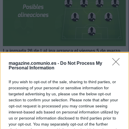
La jornada 26 de LaLiga arranca el viernes 5 de marzo.
Atlético y Real Madrid se enfrentan el domingo a las
magazine.comunio.es -
Do Not Process My
16:15 horas. ¿Quién jugará en los locales? ¿Con qué
Personal Information
alineación saldrán los de Zidane? A continuación, las
posibles alineaciones del Atlético-Real Madrid.
If you wish to opt-out of the sale, sharing to third parties, or
processing of your personal or sensitive information for
Atlético
targeted advertising by us, please use the below opt-out
section to confirm your selection. Please note that after your
Posible alineación
: Oblak – Trippier, Savic, Felipe,
opt-out request is processed you may continue seeing
Hermoso – Marcos Llorente, Koke, Carrasco, Correa – Luis
interest-based ads based on personal information utilized by
Suárez, Joao Félix.
us or personal information disclosed to third parties prior to
your opt-out. You may separately opt-out of the further
Estos jugadores son baja
: Giménez (lesión muscular).