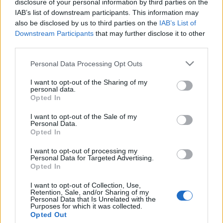
disclosure of your personal information by third parties on the
IAB’s list of downstream participants. This information may
Estos jugadores son duda
:
also be disclosed by us to third parties on the
IAB’s List of
Downstream Participants
that may further disclose it to other
Posibles cambios en la alineación
: Simeone recupera a
third parties.
Trippier para el partido y ha ensayado con el inglés en el
once. Carrasco podría ser la gran novedad tras recuperarse
Please note that this website/app uses one or more Google
Personal Data Processing Opt Outs
services and may gather and store information including but
de su lesión.
not limited to your visit or usage behaviour. You may click to
I want to opt-out of the Sharing of my
personal data.
grant or deny consent to Google and its third-party tags to
Opted In
Recomendaciones de compra: Trippier vuelve a
use your data for below specified purposes in below Google
escena
consent section.
I want to opt-out of the Sale of my
Se acabó la sanción de Trippier y
Personal Data.
Opted In
el inglés vuelve a escena tras dos
meses de baja. El jugador
I want to opt-out of processing my
rojiblanco y otros dos futbolistas
Personal Data for Targeted Advertising.
que pueden estar disponibles en la
Opted In
jornada 26 completan nuestras
I want to opt-out of Collection, Use,
recomendaciones de compra de la
Retention, Sale, and/or Sharing of my
semana.
Personal Data that Is Unrelated with the
Purposes for which it was collected.
Opted Out