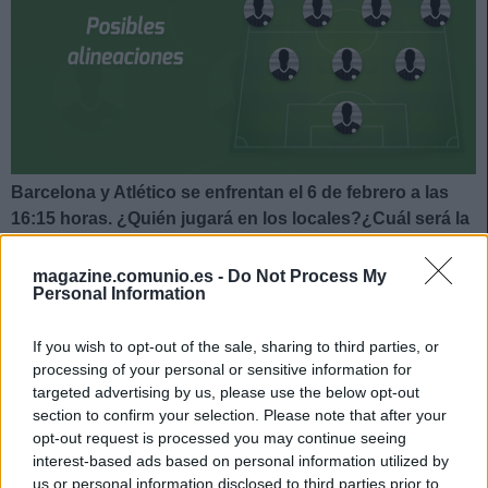
Barcelona y Atlético se enfrentan el 6 de febrero a las
16:15 horas. ¿Quién jugará en los locales?¿Cuál será la
alineación que presente Simeone? A continuación, las
posibles alineaciones del Barcelona-Atlético.
magazine.comunio.es -
Do Not Process My
Personal Information
* Actualizado el 04/02.
If you wish to opt-out of the sale, sharing to third parties, or
Barcelona
processing of your personal or sensitive information for
targeted advertising by us, please use the below opt-out
Posible alineación
: Ter Stegen – Dani Alves, Piqué,
section to confirm your selection. Please note that after your
Ronald Araujo, Jordi Alba – Busquets, Frenkie de Jong,
opt-out request is processed you may continue seeing
Pedri – Ferran Torres, Gavi (Adama Traoré, Dembélé), Luuk
interest-based ads based on personal information utilized by
us or personal information disclosed to third parties prior to
de Jong (Aubameyang).