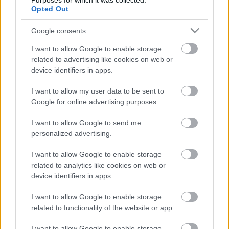
Purposes for which it was collected.
jornadas
Opted Out
Las notas de SofaScore se basan
única y exclusivamente en
Google consents
estadísticas. Repasamos los
I want to allow Google to enable storage
líderes de LaLiga en apartados
related to advertising like cookies on web or
estadísticos como tiros, pases
device identifiers in apps.
clave, regates o entradas tras 22
jornadas disputadas.
I want to allow my user data to be sent to
Google for online advertising purposes.
Atlético
I want to allow Google to send me
personalized advertising.
Posible alineación
: Oblak – Daniel Wass, Giménez, Savic,
Hermoso – Carrasco, Koke, Rodrigo de Paul, Lemar – Luis
I want to allow Google to enable storage
related to analytics like cookies on web or
Suárez, Joao Félix.
device identifiers in apps.
Estos jugadores son baja
: Griezmann (lesión muscular)
I want to allow Google to enable storage
Estos jugadores son duda
: Marcos Llorente (lesión
related to functionality of the website or app.
muscular), Kondogbia (lesión muscular).
I want to allow Google to enable storage