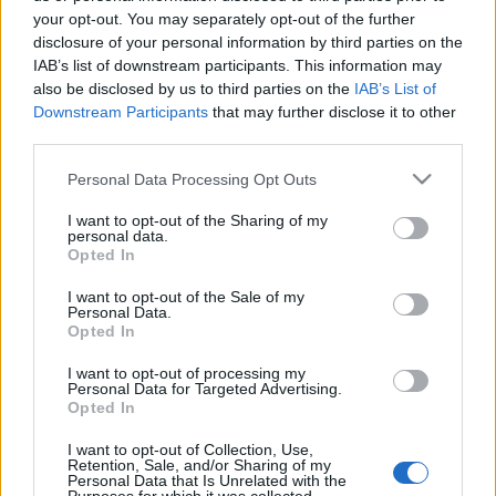
your opt-out. You may separately opt-out of the further
Estos jugadores son baja
: Eric García (lesión muscular),
disclosure of your personal information by third parties on the
IAB’s list of downstream participants. This information may
Sergi Roberto (lesión muscular), Ansu Fati (lesión
also be disclosed by us to third parties on the
IAB’s List of
muscular), Umtiti (pie), Lenglet (lesión muscular).
Downstream Participants
that may further disclose it to other
third parties.
Estos jugadores son duda:
Memphis Depay (sobrecarga
muscular).
Please note that this website/app uses one or more Google
Personal Data Processing Opt Outs
services and may gather and store information including but
Posibles cambios en el once
: dudas sobre quien
not limited to your visit or usage behaviour. You may click to
I want to opt-out of the Sharing of my
acompañaría a Ferran Torres en el ataque. Gavi podría jugar
personal data.
grant or deny consent to Google and its third-party tags to
Opted In
en banda izquierda, aunque Adama Traoré parte con
use your data for below specified purposes in below Google
muchas opciones de debutar como titular. Dembélé es otra
consent section.
I want to opt-out of the Sale of my
Personal Data.
opción, ya que parece que el francés volverá a contar para
Opted In
el entrenador pese a su negativa de renovar con el Barça.
Aubameyang también podría jugar de inicio, aunque dada
I want to opt-out of processing my
Personal Data for Targeted Advertising.
su inactividad, Luuk de Jong parte como favorito para ser el
Opted In
titular en la posición de delantero centro.
I want to opt-out of Collection, Use,
Retention, Sale, and/or Sharing of my
Top Estadísticas: los líderes de LaLiga tras 22
Personal Data that Is Unrelated with the